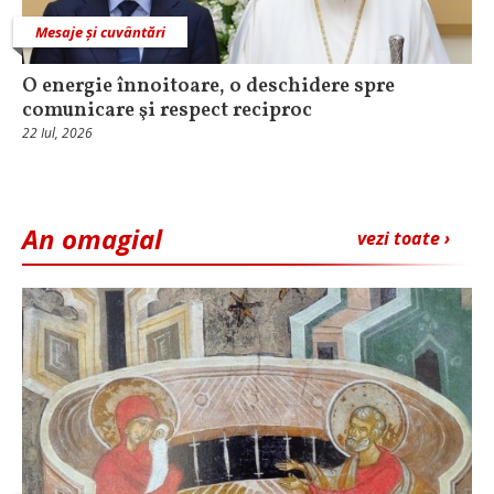
Mesaje și cuvântări
O energie înnoitoare, o deschidere spre
comunicare şi respect reciproc
22 Iul, 2026
An omagial
vezi toate ›