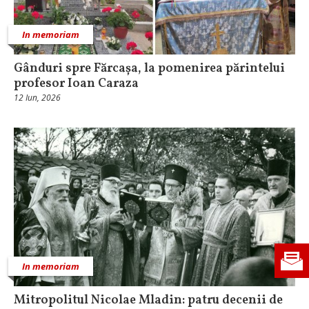
In memoriam
Gânduri spre Fărcașa, la pomenirea părintelui
profesor Ioan Caraza
12 Iun, 2026
In memoriam
Mitropolitul Nicolae Mladin: patru decenii de