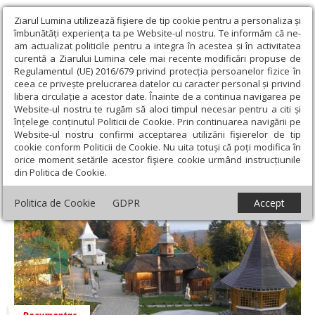
Ziarul Lumina utilizează fişiere de tip cookie pentru a personaliza și
îmbunătăți experiența ta pe Website-ul nostru. Te informăm că ne-
am actualizat politicile pentru a integra în acestea și în activitatea
curentă a Ziarului Lumina cele mai recente modificări propuse de
Regulamentul (UE) 2016/679 privind protecția persoanelor fizice în
ceea ce privește prelucrarea datelor cu caracter personal și privind
libera circulație a acestor date. Înainte de a continua navigarea pe
Website-ul nostru te rugăm să aloci timpul necesar pentru a citi și
Ziarul Lumina
›
Actualitate religioasă
înțelege conținutul Politicii de Cookie. Prin continuarea navigării pe
Website-ul nostru confirmi acceptarea utilizării fişierelor de tip
Actualitate religioasă
cookie conform Politicii de Cookie. Nu uita totuși că poți modifica în
orice moment setările acestor fişiere cookie urmând instrucțiunile
din Politica de Cookie.
Politica de Cookie
GDPR
Accept
Documentar