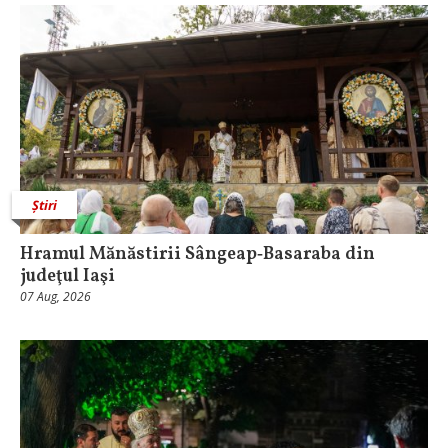
Știri
Hramul Mănăstirii Sângeap‑Basaraba din
judeţul Iaşi
07 Aug, 2026