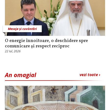
Mesaje și cuvântări
O energie înnoitoare, o deschidere spre
comunicare şi respect reciproc
22 Iul, 2026
An omagial
vezi toate ›