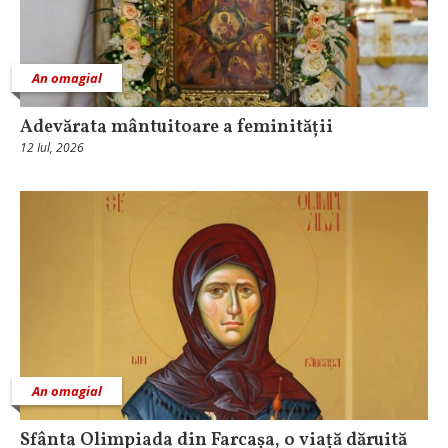
An omagial
Adevărata mântuitoare a feminității
12 Iul, 2026
An omagial
Sfânta Olimpiada din Farcașa, o viață dăruită