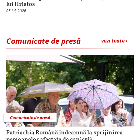
lui Hristos
05 Iul, 2026
Comunicate de presă
vezi toate ›
Comunicate de presă
Patriarhia Română îndeamnă la sprijinirea
persoanelor afectate de caniculă