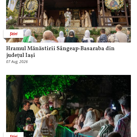
Știri
Hramul Mănăstirii Sângeap‑Basaraba din
judeţul Iaşi
07 Aug, 2026
Știri