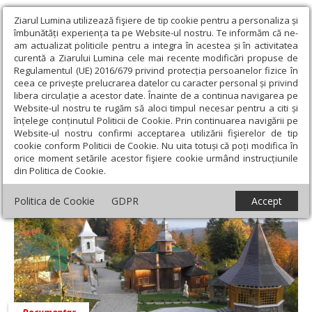
Ziarul Lumina utilizează fişiere de tip cookie pentru a personaliza și
îmbunătăți experiența ta pe Website-ul nostru. Te informăm că ne-
am actualizat politicile pentru a integra în acestea și în activitatea
curentă a Ziarului Lumina cele mai recente modificări propuse de
Regulamentul (UE) 2016/679 privind protecția persoanelor fizice în
ceea ce privește prelucrarea datelor cu caracter personal și privind
libera circulație a acestor date. Înainte de a continua navigarea pe
Website-ul nostru te rugăm să aloci timpul necesar pentru a citi și
Ziarul Lumina
›
Actualitate religioasă
înțelege conținutul Politicii de Cookie. Prin continuarea navigării pe
Website-ul nostru confirmi acceptarea utilizării fişierelor de tip
Actualitate religioasă
cookie conform Politicii de Cookie. Nu uita totuși că poți modifica în
orice moment setările acestor fişiere cookie urmând instrucțiunile
din Politica de Cookie.
Politica de Cookie
GDPR
Accept
Documentar