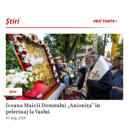
Știri
vezi toate ›
Știri
Icoana Maicii Domnului „Axionița” în
pelerinaj la Vaslui
07 Aug, 2026