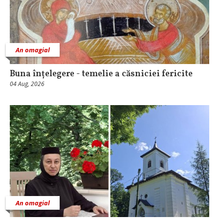
An omagial
Buna înțelegere - temelie a căsniciei fericite
04 Aug, 2026
An omagial