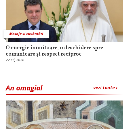
Mesaje și cuvântări
O energie înnoitoare, o deschidere spre
comunicare şi respect reciproc
22 Iul, 2026
An omagial
vezi toate ›