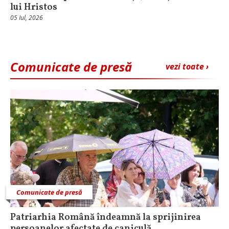
lui Hristos
05 Iul, 2026
Comunicate de presă
vezi toate ›
Comunicate de presă
Patriarhia Română îndeamnă la sprijinirea
persoanelor afectate de caniculă