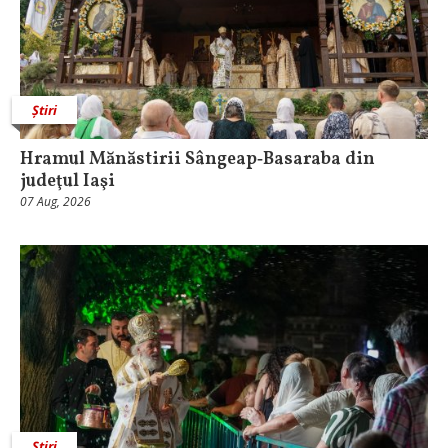
Știri
Hramul Mănăstirii Sângeap‑Basaraba din
judeţul Iaşi
07 Aug, 2026
Știri