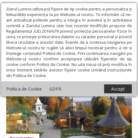
Ziarul Lumina utilizează fişiere de tip cookie pentru a personaliza și
îmbunătăți experiența ta pe Website-ul nostru. Te informăm că ne-
am actualizat politicile pentru a integra în acestea și în activitatea
curentă a Ziarului Lumina cele mai recente modificări propuse de
Regulamentul (UE) 2016/679 privind protecția persoanelor fizice în
ceea ce privește prelucrarea datelor cu caracter personal și privind
libera circulație a acestor date. Înainte de a continua navigarea pe
Website-ul nostru te rugăm să aloci timpul necesar pentru a citi și
Ziarul Lumina
›
Actualitate religioasă
înțelege conținutul Politicii de Cookie. Prin continuarea navigării pe
Website-ul nostru confirmi acceptarea utilizării fişierelor de tip
Actualitate religioasă
cookie conform Politicii de Cookie. Nu uita totuși că poți modifica în
orice moment setările acestor fişiere cookie urmând instrucțiunile
din Politica de Cookie.
Politica de Cookie
GDPR
Accept
Documentar