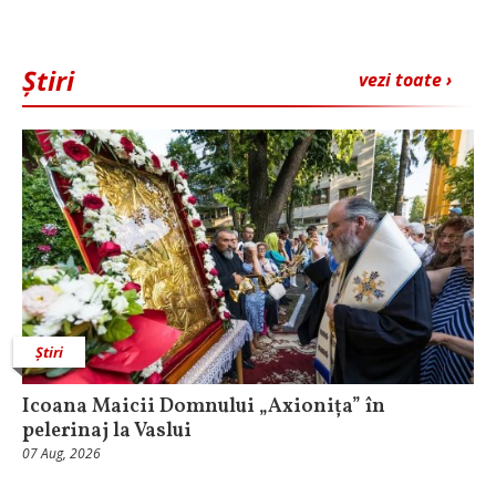
Știri
vezi toate ›
Știri
Icoana Maicii Domnului „Axionița” în
pelerinaj la Vaslui
07 Aug, 2026