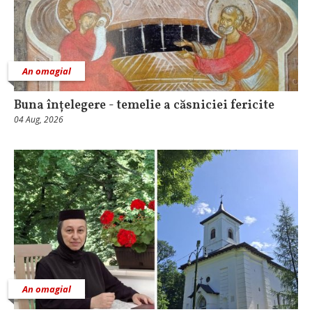
An omagial
Buna înțelegere - temelie a căsniciei fericite
04 Aug, 2026
An omagial