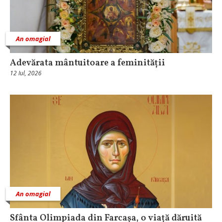
An omagial
Adevărata mântuitoare a feminității
12 Iul, 2026
An omagial
Sfânta Olimpiada din Farcașa, o viață dăruită