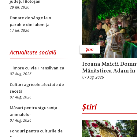
județul Botoșani
29 Iul, 2026
Donare de sânge la o
parohie din Ialomiţa
17 Iul, 2026
Știri
Actualitate socială
Icoana Maicii Domnu
Timbre cu Via Transilvanica
Mănăstirea Adam în 
07 Aug, 2026
07 Aug, 2026
Culturi agricole afectate de
secetă
07 Aug, 2026
Știri
Măsuri pentru siguranţa
animalelor
07 Aug, 2026
Fonduri pentru culturile de