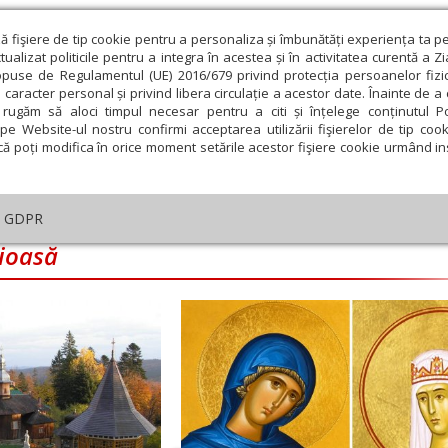
ză fişiere de tip cookie pentru a personaliza și îmbunătăți experiența ta p
alizat politicile pentru a integra în acestea și în activitatea curentă a Z
opuse de Regulamentul (UE) 2016/679 privind protecția persoanelor fizi
 caracter personal și privind libera circulație a acestor date. Înainte de 
eologie și spiritualitate
Educaţie și Cultură
Societate
rugăm să aloci timpul necesar pentru a citi și înțelege conținutul Pol
pe Website-ul nostru confirmi acceptarea utilizării fişierelor de tip cook
că poți modifica în orice moment setările acestor fişiere cookie urmând ins
An omagial
Comunicate de presă
Documentar
GDPR
gioasă
embrie
Ianuarie
Februarie
Martie
Aprilie
M