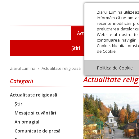
Ziarul Lumina utilizea
informăm că ne-am actu
recente modificări pr
prelucrarea datelor cu
Actualitate religioasă
T
Website-ul nostru te 
continuarea navigării 
Cookie. Nu uita totuși 
Știri
Mesaje și cuvântări
de Cookie.
Politica de Cookie
Ziarul Lumina
›
Actualitate religioasă
Actualitate reli
Categorii
Actualitate religioasă
Iulie
August
Septembrie
Octombrie
Noiembrie
Dec
Știri
Mesaje și cuvântări
An omagial
Comunicate de presă