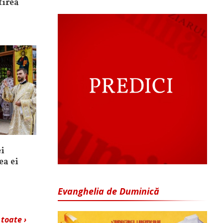
tirea
ei
ea ei
Evanghelia de Duminică
 toate ›