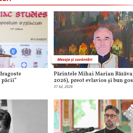
Mesaje și cuvântări
 dragoste
Părintele Mihai Marian Băzăvan
 păcii”
2026), preot evlavios și bun go
31 Iul, 2026