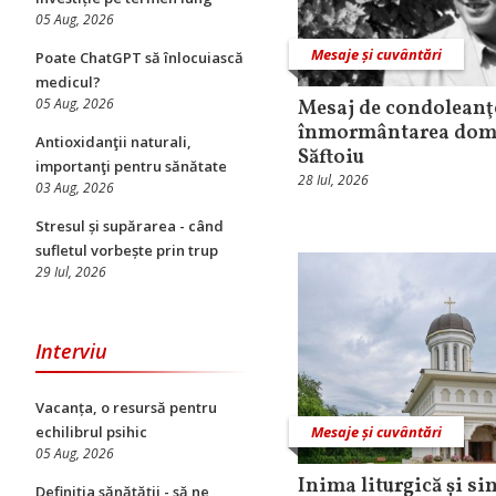
05 Aug, 2026
Mesaje și cuvântări
Poate ChatGPT să înlocuiască
medicul?
05 Aug, 2026
Mesaj de condoleanţ
înmormântarea domn
Antioxidanţii naturali,
Săftoiu
importanţi pentru sănătate
28 Iul, 2026
03 Aug, 2026
Stresul și supărarea - când
sufletul vorbește prin trup
29 Iul, 2026
Interviu
Vacanța, o resursă pentru
echilibrul psihic
Mesaje și cuvântări
05 Aug, 2026
Inima liturgică și si
Definiția sănătății - să ne