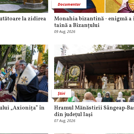
Documentar
utătoare la zidirea
Monahia bizantină - enigmă a i
taină a Bizanțului
09 Aug, 2026
Știri
lui „Axionița” în
Hramul Mănăstirii Sângeap‑Ba
din judeţul Iaşi
07 Aug, 2026