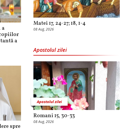
Matei 17, 24-27; 18, 1-4
 a
08 Aug, 2026
 copiilor
stantă a
Apostolul zilei
Apostolul zilei
Romani 15, 30-33
08 Aug, 2026
dere spre