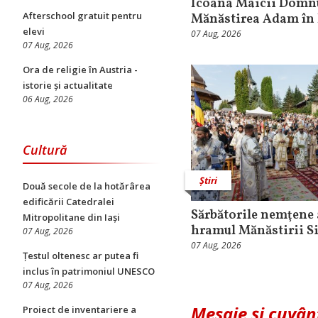
Icoana Maicii Domnu
Afterschool gratuit pentru
Mănăstirea Adam în 
elevi
07 Aug, 2026
07 Aug, 2026
Ora de religie în Austria -
istorie și actualitate
06 Aug, 2026
Cultură
Știri
Două secole de la hotărârea
edificării Catedralei
Sărbătorile nemţene 
Mitropolitane din Iași
hramul Mănăstirii S
07 Aug, 2026
07 Aug, 2026
Țestul oltenesc ar putea fi
inclus în patrimoniul UNESCO
07 Aug, 2026
Mesaje și cuvân
Proiect de inventariere a