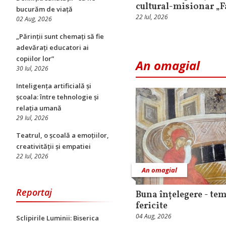
cultural-misionar „F
bucurăm de viață
22 Iul, 2026
02 Aug, 2026
„Părinții sunt chemați să fie
adevărați educatori ai
copiilor lor”
An omagial
30 Iul, 2026
Inteligența artificială și
școala: între tehnologie și
relația umană
29 Iul, 2026
Teatrul, o școală a emoțiilor,
creativității și empatiei
22 Iul, 2026
An omagial
Reportaj
Buna înțelegere - tem
fericite
04 Aug, 2026
Sclipirile Luminii: Biserica