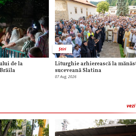
Știri
lui de la
Liturghie arhierească la mănăs
Brăila
suceveană Slatina
07 Aug, 2026
vezi