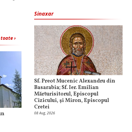
Sinaxar
 toate ›
Sf. Preot Mucenic Alexandru din
Basarabia; Sf. Ier. Emilian
Mărturisitorul, Episcopul
Cizicului, şi Miron, Episcopul
Cretei
un
08 Aug, 2026