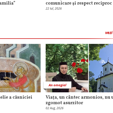
amilia”
comunicare şi respect reciproc
22 Iul, 2026
vezi
An omagial
elie a căsniciei
Viaţa, un cântec armonios, nu 
zgomot asurzitor
02 Aug, 2026