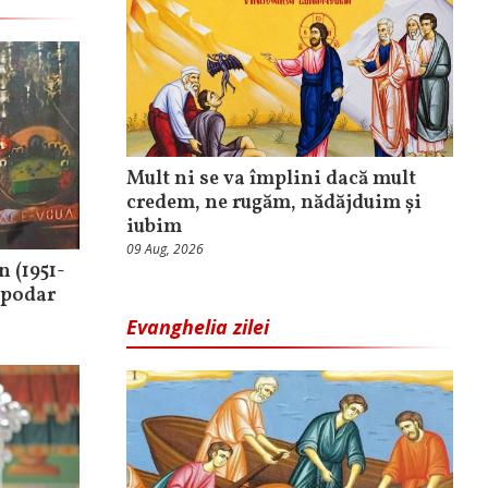
Mult ni se va împlini dacă mult
credem, ne rugăm, nădăjduim și
iubim
09 Aug, 2026
 (1951-
spodar
Evanghelia zilei