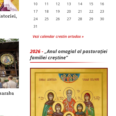
10
11
12
13
14
15
16
17
18
19
20
21
22
23
storiei,
24
25
26
27
28
29
30
31
Vezi calendar crestin ortodox »
2026 -
„Anul omagial al pastorației
familiei creștine”
saraba