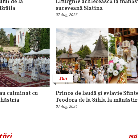
lui de la
Liturghie arhierească la mănăs
Brăila
suceveană Slatina
07 Aug, 2026
Știri
au culminat cu
Prinos de laudă şi evlavie Sfint
ihăstria
Teodora de la Sihla la mănăstir
07 Aug, 2026
tări
vezi