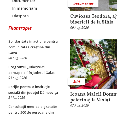
Documentar
Documentar
In memoriam
Diaspora
Cuvioasa Teodora, aj
bisericii de la Sihla
Filantropie
09 Aug, 2026
Solidaritate în acțiune pentru
comunitatea creștină din
Gaza
06 Aug, 2026
Programul „Iubește-ți
aproapele!” în județul Galați
04 Aug, 2026
Știri
Sprijin pentru o instituţie
socială din judeţul Dâmboviţa
Icoana Maicii Domnu
31 Iul, 2026
pelerinaj la Vaslui
07 Aug, 2026
Consultații medicale gratuite
pentru 500 de persoane din