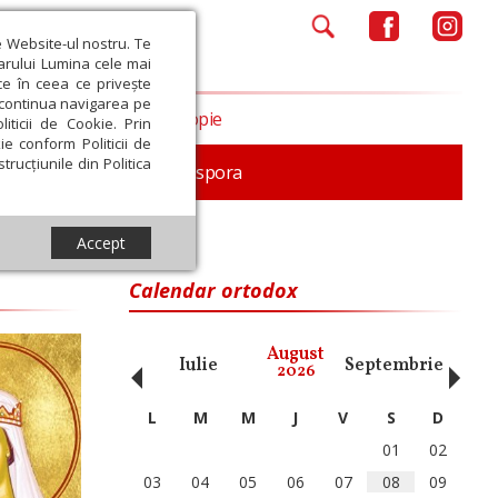
e Website-ul nostru. Te
iarului Lumina cele mai
ce în ceea ce privește
a continua navigarea pe
Opinii
Filantropie
iticii de Cookie. Prin
ie conform Politicii de
trucțiunile din Politica
In memoriam
Diaspora
Accept
Calendar ortodox
‹
›
August
ai
Iunie
Iulie
Septembrie
Octom
2026
L
M
M
J
V
S
D
01
02
03
04
05
06
07
08
09