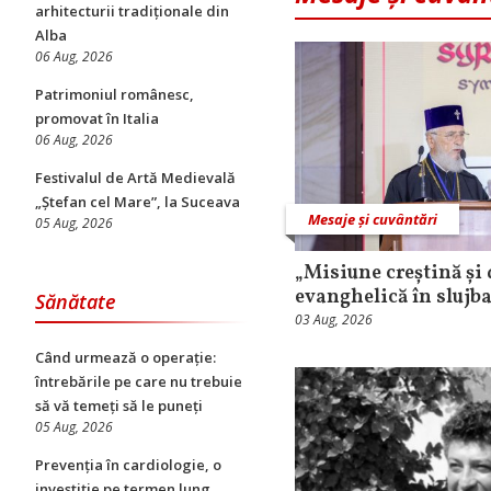
arhitecturii tradiționale din
Alba
06 Aug, 2026
Patrimoniul românesc,
promovat în Italia
06 Aug, 2026
Festivalul de Artă Medievală
„Ștefan cel Mare”, la Suceava
Mesaje și cuvântări
05 Aug, 2026
„Misiune creștină și
evanghelică în slujba
Sănătate
03 Aug, 2026
Când urmează o operație:
întrebările pe care nu trebuie
să vă temeți să le puneți
05 Aug, 2026
Prevenția în cardiologie, o
investiție pe termen lung