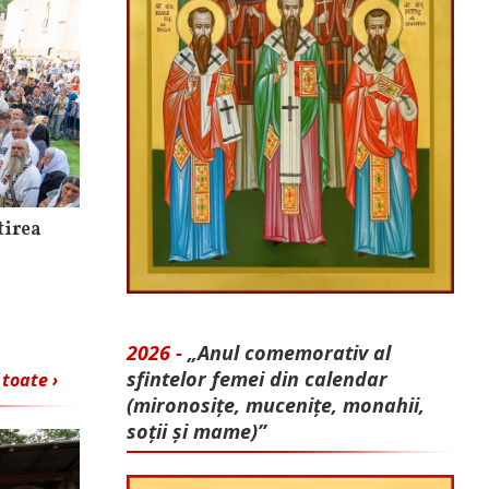
tirea
2026 -
„Anul comemorativ al
sfintelor femei din calendar
 toate ›
(mironosițe, mu­cenițe, monahii,
soții și mame)”