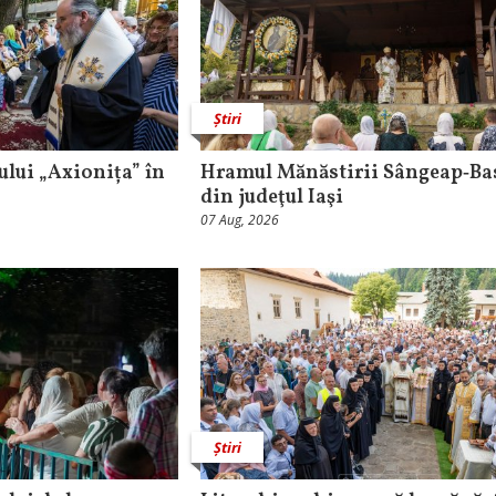
Știri
lui „Axionița” în
Hramul Mănăstirii Sângeap‑Ba
din judeţul Iaşi
07 Aug, 2026
Știri