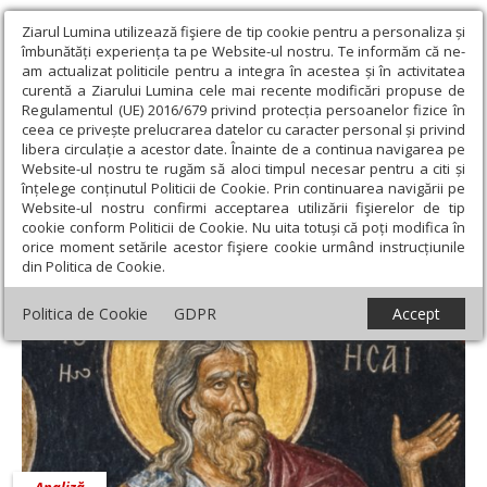
Ziarul Lumina utilizează fişiere de tip cookie pentru a personaliza și
îmbunătăți experiența ta pe Website-ul nostru. Te informăm că ne-
am actualizat politicile pentru a integra în acestea și în activitatea
curentă a Ziarului Lumina cele mai recente modificări propuse de
Regulamentul (UE) 2016/679 privind protecția persoanelor fizice în
ceea ce privește prelucrarea datelor cu caracter personal și privind
libera circulație a acestor date. Înainte de a continua navigarea pe
Website-ul nostru te rugăm să aloci timpul necesar pentru a citi și
Ziarul Lumina
›
Societate
înțelege conținutul Politicii de Cookie. Prin continuarea navigării pe
Website-ul nostru confirmi acceptarea utilizării fişierelor de tip
Societate
cookie conform Politicii de Cookie. Nu uita totuși că poți modifica în
orice moment setările acestor fişiere cookie urmând instrucțiunile
din Politica de Cookie.
Politica de Cookie
GDPR
Accept
Analiză