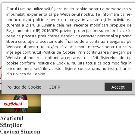
Ziarul Lumina utilizează fişiere de tip cookie pentru a personaliza și
îmbunătăți experiența ta pe Website-ul nostru. Te informăm că ne-
am actualizat politicile pentru a integra în acestea și în activitatea
curentă a Ziarului Lumina cele mai recente modificări propuse de
Regulamentul (UE) 2016/679 privind protecția persoanelor fizice în
ceea ce privește prelucrarea datelor cu caracter personal și privind
libera circulație a acestor date. Înainte de a continua navigarea pe
Website-ul nostru te rugăm să aloci timpul necesar pentru a citi și
Ziarul Lumina
›
Acatistul Sfinţilor Simeon şi Amfilohie de la
înțelege conținutul Politicii de Cookie. Prin continuarea navigării pe
Pângăraţi
Website-ul nostru confirmi acceptarea utilizării fişierelor de tip
cookie conform Politicii de Cookie. Nu uita totuși că poți modifica în
Acatistul Sfinţilor Simeon şi Amfilohie de
orice moment setările acestor fişiere cookie urmând instrucțiunile
din Politica de Cookie.
la Pângăraţi
Politica de Cookie
GDPR
Accept
Rugăciuni
Acatistul
Sfinţilor
Cuvioşi Simeon