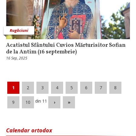
Rugăciuni
Acatistul Sfântului Cuvios Mărturisitor Sofian
de la Antim (16 septembrie)
16 Sep, 2025
1
2
3
4
5
6
7
8
din 11
9
10
›
»
Calendar ortodox