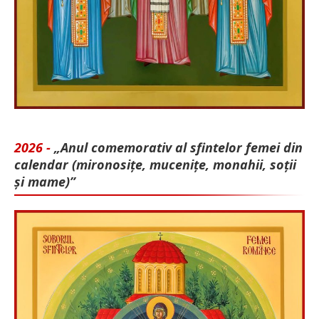
2026 -
„Anul comemorativ al sfintelor femei din
calendar (mironosițe, mu­cenițe, monahii, soții
și mame)”