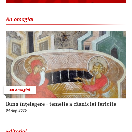
An omagial
An omagial
Buna înțelegere - temelie a căsniciei fericite
04 Aug, 2026
Editorial