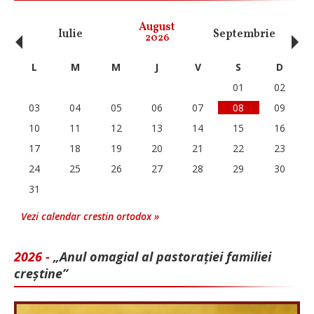
‹
›
August
Iulie
Septembrie
O
2026
L
M
M
J
V
S
D
01
02
03
04
05
06
07
08
09
10
11
12
13
14
15
16
17
18
19
20
21
22
23
24
25
26
27
28
29
30
31
Vezi calendar crestin ortodox »
2026 -
„Anul omagial al pastorației familiei
creștine”