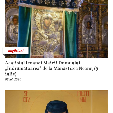
Rugăciuni
Acatistul Icoanei Maicii Domnului
„Îndrumătoarea” de la Mănăstirea Neamț (9
iulie)
08 Iul, 2026