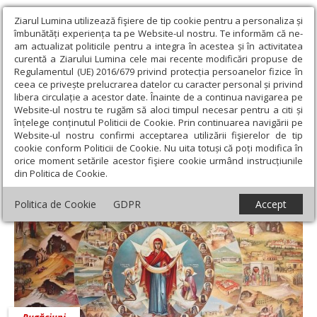
Ziarul Lumina utilizează fişiere de tip cookie pentru a personaliza și
îmbunătăți experiența ta pe Website-ul nostru. Te informăm că ne-
am actualizat politicile pentru a integra în acestea și în activitatea
curentă a Ziarului Lumina cele mai recente modificări propuse de
Regulamentul (UE) 2016/679 privind protecția persoanelor fizice în
ceea ce privește prelucrarea datelor cu caracter personal și privind
libera circulație a acestor date. Înainte de a continua navigarea pe
Website-ul nostru te rugăm să aloci timpul necesar pentru a citi și
Ziarul Lumina
›
Teologie și spiritualitate
›
Rugăciuni
înțelege conținutul Politicii de Cookie. Prin continuarea navigării pe
Website-ul nostru confirmi acceptarea utilizării fişierelor de tip
Rugăciuni
cookie conform Politicii de Cookie. Nu uita totuși că poți modifica în
orice moment setările acestor fişiere cookie urmând instrucțiunile
din Politica de Cookie.
Politica de Cookie
GDPR
Accept
Rugăciuni