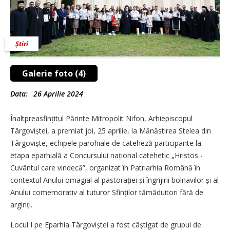
Știri
Galerie foto (4)
Data:
26 Aprilie 2024
Înaltpreasfințitul Părinte Mitropolit Nifon, Arhiepiscopul
Târgoviștei, a premiat joi, 25 aprilie, la Mănăstirea Stelea din
Târgoviște, echipele parohiale de cateheză participante la
etapa eparhială a Concursului național catehetic „Hristos -
Cuvântul care vindecă”, organizat în Patriarhia Română în
contextul Anului omagial al pastorației și îngrijirii bolnavilor și al
Anului comemorativ al tuturor Sfinților tămăduitori fără de
arginți.
Locul I pe Eparhia Târgoviștei a fost câștigat de grupul de