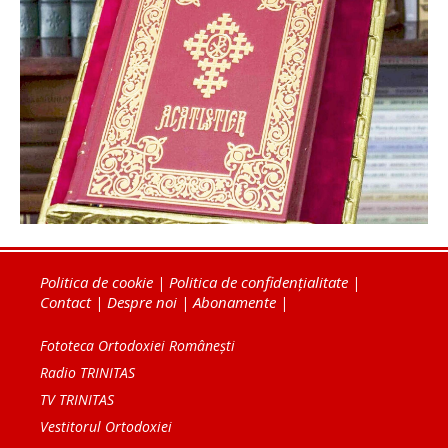
Politica de cookie
|
Politica de confidențialitate
|
Contact
|
Despre noi
|
Abonamente
|
Fototeca Ortodoxiei Românești
Radio TRINITAS
TV TRINITAS
Vestitorul Ortodoxiei