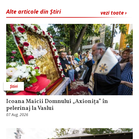
Alte articole din Știri
vezi toate ›
Știri
Icoana Maicii Domnului „Axionița” în
pelerinaj la Vaslui
07 Aug, 2026