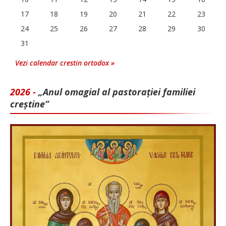
17
18
19
20
21
22
23
24
25
26
27
28
29
30
31
Vezi calendar crestin ortodox »
2026 -
„Anul omagial al pastorației familiei
creștine”