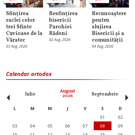
Sfințirea
Resfințirea
Recunoaștere
raclei celor
bisericii
pentru
trei Sfinte
Parohiei
slujirea
Cuvioase de la
Rădeni
Bisericii și a
Văratec
comunității
02 Aug, 2026
03 Aug, 2026
04 Aug, 2026
Calendar ortodox
‹
›
August
Iulie
Septembrie
O
2026
L
M
M
J
V
S
D
01
02
03
04
05
06
07
08
09
10
11
12
13
14
15
16