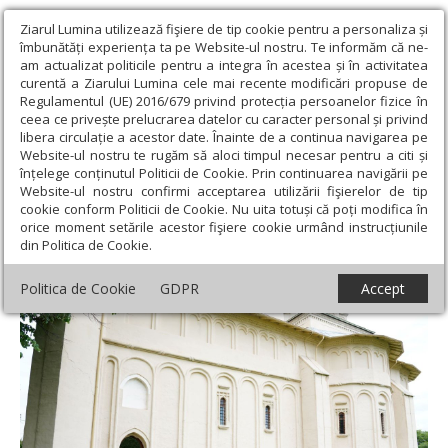
Ziarul Lumina utilizează fişiere de tip cookie pentru a personaliza și
îmbunătăți experiența ta pe Website-ul nostru. Te informăm că ne-
am actualizat politicile pentru a integra în acestea și în activitatea
curentă a Ziarului Lumina cele mai recente modificări propuse de
Regulamentul (UE) 2016/679 privind protecția persoanelor fizice în
ceea ce privește prelucrarea datelor cu caracter personal și privind
libera circulație a acestor date. Înainte de a continua navigarea pe
Website-ul nostru te rugăm să aloci timpul necesar pentru a citi și
Ziarul Lumina
›
Actualitate religioasă
›
Știri
›
Premierea tinerilor
înțelege conținutul Politicii de Cookie. Prin continuarea navigării pe
misionari din Arhiepiscopia Târgoviștei
Website-ul nostru confirmi acceptarea utilizării fişierelor de tip
cookie conform Politicii de Cookie. Nu uita totuși că poți modifica în
Premierea tinerilor misionari din
orice moment setările acestor fişiere cookie urmând instrucțiunile
din Politica de Cookie.
Arhiepiscopia Târgoviștei
Politica de Cookie
GDPR
Accept