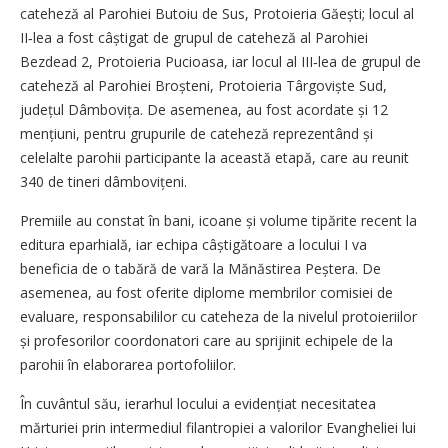
cateheză al Parohiei Butoiu de Sus, Protoieria Găești; locul al
II‑lea a fost câștigat de grupul de cateheză al Parohiei
Bezdead 2, Protoieria Pucioasa, iar locul al III‑lea de grupul de
cateheză al Parohiei Broșteni, Protoieria Târgoviște Sud,
județul Dâmbovița. De asemenea, au fost acordate și 12
mențiuni, pentru grupurile de cateheză reprezentând și
celelalte parohii participante la această etapă, care au reunit
340 de tineri dâmbovițeni.
Premiile au constat în bani, icoane și volume tipărite recent la
editura eparhială, iar echipa câștigătoare a locului I va
beneficia de o tabără de vară la Mănăstirea Peștera. De
asemenea, au fost oferite diplome membrilor comisiei de
evaluare, responsabililor cu cateheza de la nivelul protoieriilor
și profesorilor coordonatori care au sprijinit echipele de la
parohii în elaborarea portofoliilor.
În cuvântul său, ierarhul locului a evidențiat necesitatea
mărturiei prin intermediul filantropiei a valorilor Evangheliei lui