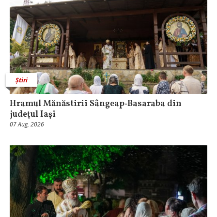
Știri
Hramul Mănăstirii Sângeap‑Basaraba din
judeţul Iaşi
07 Aug, 2026