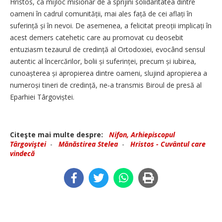
Hristos, ca mijloc misionar de a sprijini solidaritatea dintre
oameni în cadrul comunității, mai ales față de cei aflați în
suferință și în nevoi. De asemenea, a felicitat preoții implicați în
acest demers catehetic care au promovat cu deosebit
entuziasm tezaurul de credință al Ortodoxiei, evocând sensul
autentic al încercărilor, bolii și suferinței, precum și iubirea,
cunoașterea și apropierea dintre oameni, slujind apropierea a
numeroși tineri de credință, ne‑a transmis Biroul de presă al
Eparhiei Târgoviștei.
Citeşte mai multe despre:
Nifon, Arhiepiscopul
Târgoviştei
-
Mănăstirea Stelea
-
Hristos - Cuvântul care
vindecă