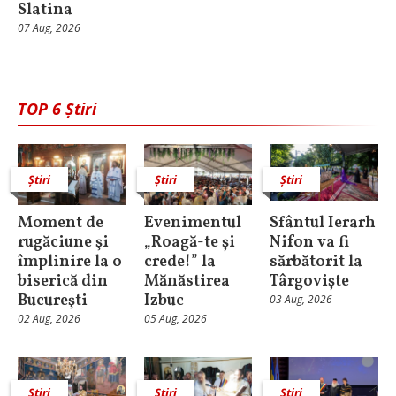
Slatina
07 Aug, 2026
TOP 6 Știri
Știri
Știri
Știri
Moment de
Evenimentul
Sfântul Ierarh
rugăciune şi
„Roagă-te și
Nifon va fi
împlinire la o
crede!” la
sărbătorit la
biserică din
Mănăstirea
Târgoviște
Bucureşti
Izbuc
03 Aug, 2026
02 Aug, 2026
05 Aug, 2026
Știri
Știri
Știri