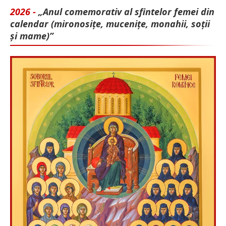
2026 -
„Anul comemorativ al sfintelor femei din
calendar (mironosițe, mu­cenițe, monahii, soții
și mame)”