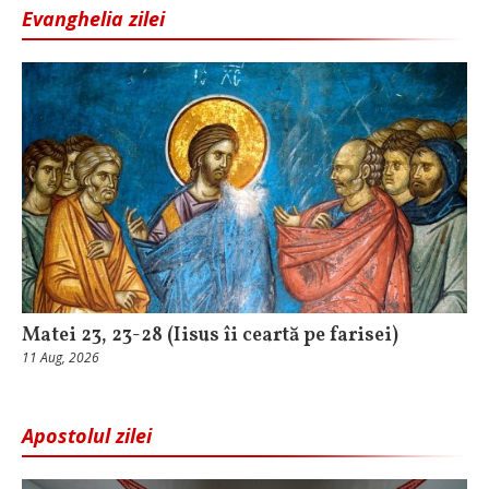
Evanghelia zilei
Matei 23, 23-28 (Iisus îi ceartă pe farisei)
11 Aug, 2026
Apostolul zilei