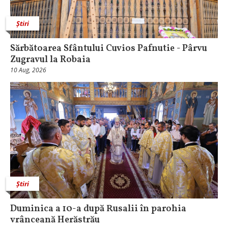
Știri
Sărbătoarea Sfântului Cuvios Pafnutie - Pârvu
Zugravul la Robaia
10 Aug, 2026
Știri
Duminica a 10-a după Rusalii în parohia
vrânceană Herăstrău