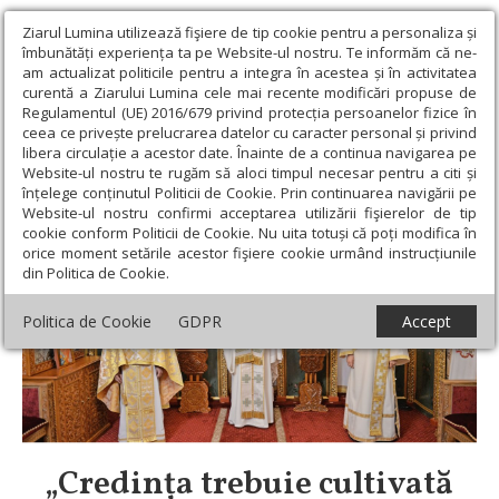
Ziarul Lumina utilizează fişiere de tip cookie pentru a personaliza și
îmbunătăți experiența ta pe Website-ul nostru. Te informăm că ne-
am actualizat politicile pentru a integra în acestea și în activitatea
curentă a Ziarului Lumina cele mai recente modificări propuse de
Regulamentul (UE) 2016/679 privind protecția persoanelor fizice în
ceea ce privește prelucrarea datelor cu caracter personal și privind
libera circulație a acestor date. Înainte de a continua navigarea pe
Website-ul nostru te rugăm să aloci timpul necesar pentru a citi și
înțelege conținutul Politicii de Cookie. Prin continuarea navigării pe
Website-ul nostru confirmi acceptarea utilizării fişierelor de tip
Historica
‹
›
cookie conform Politicii de Cookie. Nu uita totuși că poți modifica în
orice moment setările acestor fişiere cookie urmând instrucțiunile
din Politica de Cookie.
Politica de Cookie
GDPR
Accept
Credința trebuie cultivată
Mih