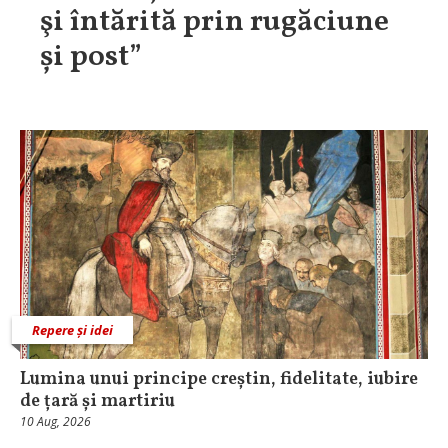
i întărită prin rugăciune
naț
i post”
Repere și idei
Lumina unui principe creștin, fidelitate, iubire
de țară și martiriu
10 Aug, 2026