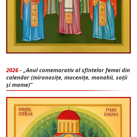
2026 -
„Anul comemorativ al sfintelor femei din
calendar (mironosițe, mu­cenițe, monahii, soții
și mame)”