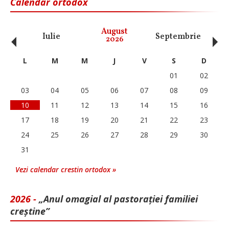
Calendar ortodox
‹
›
August
Iulie
Septembrie
O
2026
L
M
M
J
V
S
D
01
02
03
04
05
06
07
08
09
10
11
12
13
14
15
16
17
18
19
20
21
22
23
24
25
26
27
28
29
30
31
Vezi calendar crestin ortodox »
2026 -
„Anul omagial al pastorației familiei
creștine”