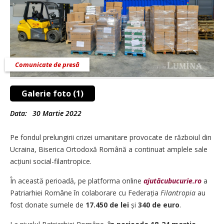
Comunicate de presă
Galerie foto (1)
Data:
30 Martie 2022
Pe fondul prelungirii crizei umanitare provocate de războiul din
Ucraina, Biserica Ortodoxă Română a continuat amplele sale
acțiuni social-filantropice.
În această perioadă, pe platforma online
ajutăcubucurie.ro
a
Patriarhiei Române în colaborare cu Federația
Filantropia
au
fost donate sumele de
17.450 de lei
și
340 de euro
.