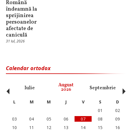
Română
îndeamnă la
sprijinirea
persoanelor
afectate de
caniculă
31 Iul, 2026
Calendar ortodox
‹
›
August
Iulie
Septembrie
O
2026
L
M
M
J
V
S
D
01
02
03
04
05
06
07
08
09
10
11
12
13
14
15
16