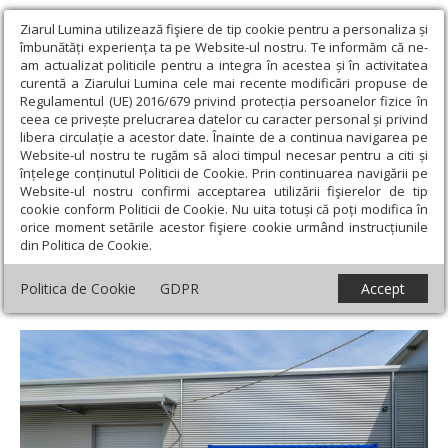
Ziarul Lumina utilizează fişiere de tip cookie pentru a personaliza și
îmbunătăți experiența ta pe Website-ul nostru. Te informăm că ne-
am actualizat politicile pentru a integra în acestea și în activitatea
curentă a Ziarului Lumina cele mai recente modificări propuse de
Regulamentul (UE) 2016/679 privind protecția persoanelor fizice în
ceea ce privește prelucrarea datelor cu caracter personal și privind
libera circulație a acestor date. Înainte de a continua navigarea pe
Website-ul nostru te rugăm să aloci timpul necesar pentru a citi și
Ziarul Lumina
›
Actualitate religioasă
›
Comunicate de presă
›
înțelege conținutul Politicii de Cookie. Prin continuarea navigării pe
Ajutorul umanitar al Bisericii Ortodoxe Române pentru victimele
Website-ul nostru confirmi acceptarea utilizării fişierelor de tip
războiului din Ucraina în perioada 18-24 martie 2022
cookie conform Politicii de Cookie. Nu uita totuși că poți modifica în
orice moment setările acestor fişiere cookie urmând instrucțiunile
Ajutorul umanitar al Bisericii Ortodoxe
din Politica de Cookie.
Române pentru victimele războiului din
Politica de Cookie
GDPR
Accept
Ucraina în perioada 18-24 martie 2022