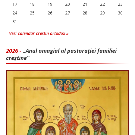
17
18
19
20
21
22
23
24
25
26
27
28
29
30
31
Vezi calendar crestin ortodox »
2026 -
„Anul omagial al pastorației familiei
creștine”