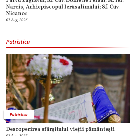
Pârvu Zugravul; Sf. Cuv. Dometie Persul; Sf. Ier.
Narcis, Arhiepiscopul Ierusalimului; Sf. Cuv.
Nicanor
07 Aug, 2026
Patristica
Patristica
Descoperirea sfârșitului vieții pământești
07 Aug, 2026