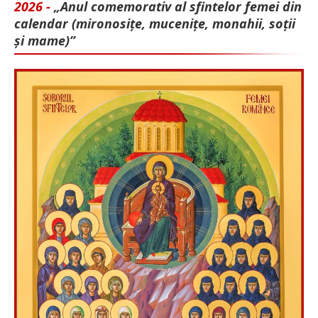
2026 -
„Anul comemorativ al sfintelor femei din
calendar (mironosițe, mu­cenițe, monahii, soții
și mame)”