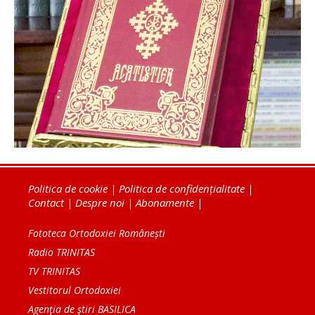
Politica de cookie
|
Politica de confidențialitate
|
Contact
|
Despre noi
|
Abonamente
|
Fototeca Ortodoxiei Românești
Radio TRINITAS
TV TRINITAS
Vestitorul Ortodoxiei
Agenţia de ştiri BASILICA