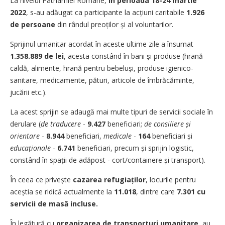
La nivelul Patriarhiei Române,
în perioada 18-24 martie
2022
, s-au adăugat ca participante la acțiuni caritabile
1.926
de persoane
din rândul preoților și al voluntarilor.
Sprijinul umanitar acordat în aceste ultime zile a însumat
1.358.889 de lei
, acesta constând în bani și produse (hrană
caldă, alimente, hrană pentru bebeluși, produse igienico-
sanitare, medicamente, pături, articole de îmbrăcăminte,
jucării etc.).
La acest sprijin se adaugă mai multe tipuri de servicii sociale în
derulare (
de traducere
-
9.427
beneficiari;
de consiliere și
orientare
-
8.944
beneficiari,
medicale
-
164
beneficiari și
educaționale
-
6.741
beneficiari, precum și sprijin logistic,
constând în spații de adăpost - cort/containere și transport).
În ceea ce privește
cazarea refugiaților
, locurile pentru
aceștia se ridică actualmente la
11.018
, dintre care
7.301 cu
servicii de masă incluse.
În legătură cu
organizarea de transporturi umanitare
, au