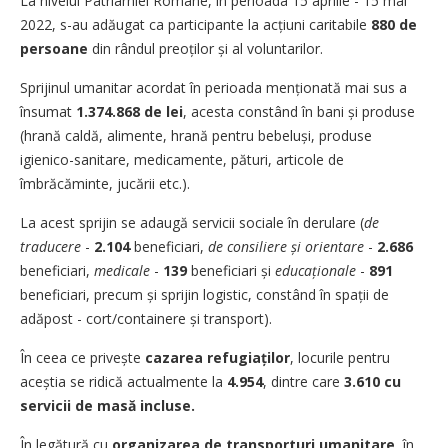
La nivelul Patriarhiei Române, în perioada 15 aprilie - 15 mai
2022, s-au adăugat ca participante la acțiuni caritabile
880
de
persoane
din rândul preoților și al voluntarilor.
Sprijinul umanitar acordat în perioada menționată mai sus a
însumat
1.374.868 de lei
, acesta constând în bani și produse
(hrană caldă, alimente, hrană pentru bebeluși, produse
igienico-sanitare, medicamente, pături, articole de
îmbrăcăminte, jucării etc.).
La acest sprijin se adaugă servicii sociale în derulare (
de
traducere
-
2.104
beneficiari,
de consiliere și orientare
-
2.686
beneficiari,
medicale
-
139
beneficiari și
educaționale
-
891
beneficiari, precum și sprijin logistic, constând în spații de
adăpost - cort/containere și transport).
În ceea ce privește
cazarea refugiaților
, locurile pentru
aceștia se ridică actualmente la
4.954
, dintre care
3.610 cu
servicii de masă incluse.
În legătură cu
organizarea de transporturi umanitare
, în