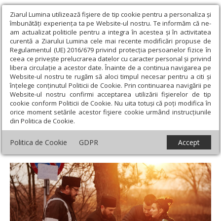
Ziarul Lumina utilizează fişiere de tip cookie pentru a personaliza și
îmbunătăți experiența ta pe Website-ul nostru. Te informăm că ne-
am actualizat politicile pentru a integra în acestea și în activitatea
curentă a Ziarului Lumina cele mai recente modificări propuse de
Regulamentul (UE) 2016/679 privind protecția persoanelor fizice în
ceea ce privește prelucrarea datelor cu caracter personal și privind
libera circulație a acestor date. Înainte de a continua navigarea pe
Website-ul nostru te rugăm să aloci timpul necesar pentru a citi și
Ziarul Lumina
›
Actualitate religioasă
›
Comunicate de presă
›
înțelege conținutul Politicii de Cookie. Prin continuarea navigării pe
Ajutorul umanitar al Bisericii Ortodoxe Române pentru victimele
Website-ul nostru confirmi acceptarea utilizării fişierelor de tip
războiului din Ucraina în perioada 15 aprilie - 15 mai 2022
cookie conform Politicii de Cookie. Nu uita totuși că poți modifica în
orice moment setările acestor fişiere cookie urmând instrucțiunile
Ajutorul umanitar al Bisericii Ortodoxe
din Politica de Cookie.
Române pentru victimele războiului din
Politica de Cookie
GDPR
Accept
Ucraina în perioada 15 aprilie - 15 mai 2022