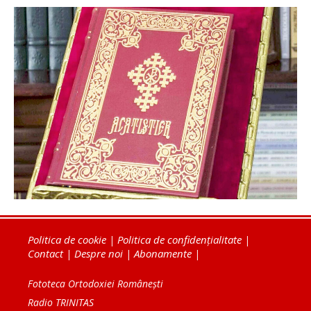
Politica de cookie
|
Politica de confidențialitate
|
Contact
|
Despre noi
|
Abonamente
|
Fototeca Ortodoxiei Românești
Radio TRINITAS