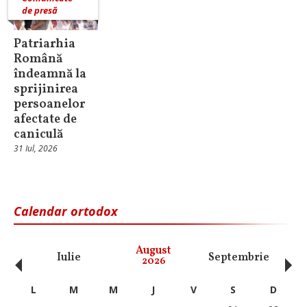
de presă
Patriarhia
Română
îndeamnă la
sprijinirea
persoanelor
afectate de
caniculă
31 Iul, 2026
Calendar ortodox
‹
›
August
Iulie
Septembrie
O
2026
L
M
M
J
V
S
D