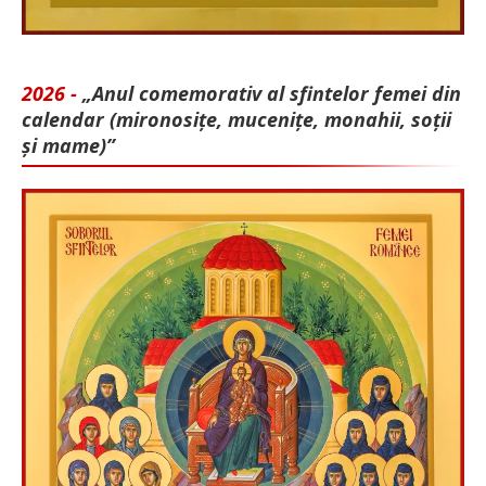
2026 -
„Anul comemorativ al sfintelor femei din
calendar (mironosițe, mu­cenițe, monahii, soții
și mame)”