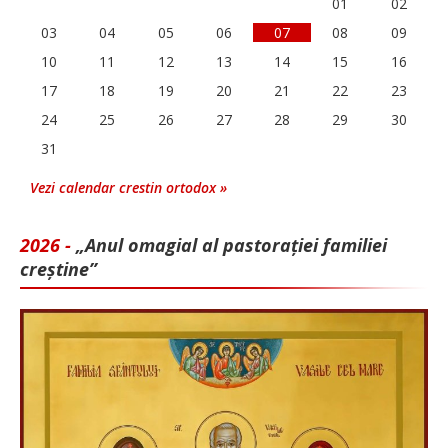
01
02
03
04
05
06
07
08
09
10
11
12
13
14
15
16
17
18
19
20
21
22
23
24
25
26
27
28
29
30
31
Vezi calendar crestin ortodox »
2026 -
„Anul omagial al pastorației familiei
creștine”