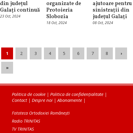
din județul
organizate de
ajutoare pentru
Galați continuă
Protoieria
sinistraţii din
Slobozia
judeţul Galaţi
23 Oct, 2024
18 Oct, 2024
08 Oct, 2024
1
2
3
4
5
6
7
8
›
»
Politica de cookie
|
Politica de confidențialitate
|
Contact
|
Despre noi
|
Abonamente
|
Fototeca Ortodoxiei Românești
Radio TRINITAS
TV TRINITAS