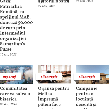
Gaza:
ajutorul nostru
05 Mai, 2026
Patriarhia
22 Mai, 2026
Română, cu
sprijinul MAE,
donează 50.000
de euro prin
intermediul
organizației
Samaritan’s
Purse
15 Iun, 2026
Reportaj
Filantropie
Filantropie
Comunitatea
O șansă pentru
Campanie
care va salva o
Melisa -
pentru o
biserică
Împreună
locuință
putem face
decentă și
03 Apr, 2026