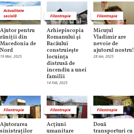
Actualitate
socială
Filantropie
Filantropie
Ajutor pentru
Arhiepiscopia
Micuțul
răniții din
Romanului și
Vladimir are
Macedonia de
Bacăului
nevoie de
Nord
construiește
ajutorul nostru!
locuința
19 Mar, 2025
28 Ian, 2025
distrusă de
incendiu a unei
familii
14 Feb, 2025
Filantropie
Filantropie
Filantropie
Ajutorarea
Acțiuni
Două
sinistraților
umanitare
transporturi cu