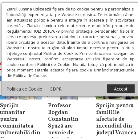
Ziarul Lumina utilizează fişiere de tip cookie pentru a personaliza și
îmbunătăți experiența ta pe Website-ul nostru. Te informăm că ne-
am actualizat politicile pentru a integra în acestea și în activitatea
curentă a Ziarului Lumina cele mai recente modificări propuse de
Regulamentul (UE) 2016/679 privind protecția persoanelor fizice în
ceea ce privește prelucrarea datelor cu caracter personal și privind
libera circulație a acestor date. Înainte de a continua navigarea pe
Website-ul nostru te rugăm să aloci timpul necesar pentru a citi și
Ziarul Lumina
›
ajutor umanitar
înțelege conținutul Politicii de Cookie. Prin continuarea navigării pe
Website-ul nostru confirmi acceptarea utilizării fişierelor de tip
ajutor umanitar
cookie conform Politicii de Cookie. Nu uita totuși că poți modifica în
orice moment setările acestor fişiere cookie urmând instrucțiunile
din Politica de Cookie.
Comunicate de
Politica de Cookie
GDPR
Accept
presă
Filantropie
Filantropie
Sprijin
Profesor
Sprijin pentru
umanitar
Bogdan
familiile
pentru
Constantin
afectate de
comunitatea
Spuză are
incendiul din
vulnerabilă din
nevoie de
județul Vrancea