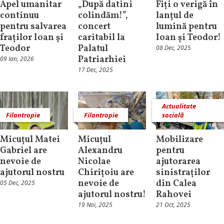
Apel umanitar
„După datini
Fiți o verigă în
continuu
colindăm!”,
lanțul de
pentru salvarea
concert
lumină pentru
fraților Ioan și
caritabil la
Ioan și Teodor!
Teodor
Palatul
08 Dec, 2025
Patriarhiei
09 Ian, 2026
17 Dec, 2025
Actualitate
Filantropie
Filantropie
socială
Micuțul Matei
Micuțul
Mobilizare
Gabriel are
Alexandru
pentru
nevoie de
Nicolae
ajutorarea
ajutorul nostru
Chirițoiu are
sinistraților
nevoie de
din Calea
05 Dec, 2025
ajutorul nostru!
Rahovei
19 Noi, 2025
21 Oct, 2025