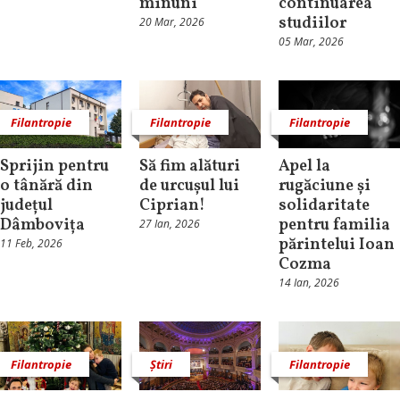
minuni
continuarea
studiilor
20 Mar, 2026
05 Mar, 2026
Filantropie
Filantropie
Filantropie
Sprijin pentru
Să fim alături
Apel la
o tânără din
de urcușul lui
rugăciune și
județul
Ciprian!
solidaritate
Dâmbovița
pentru familia
27 Ian, 2026
părintelui Ioan
11 Feb, 2026
Cozma
14 Ian, 2026
Filantropie
Știri
Filantropie