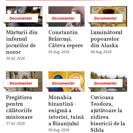
Documentar
Documentar
Documentar
Mărturii din
Constantin
Luminătorul
infernul
Brâncuși.
popoarelor
jocurilor de
Câteva repere
din Alaska
noroc
05 Aug, 2026
04 Aug, 2026
30 Iul, 2026
Documentar
Documentar
Documentar
Pregătirea
Monahia
Cuvioasa
pentru
bizantină -
Teodora,
călătoriile
enigmă a
ajutătoare la
misionare
istoriei, taină
zidirea
a Bizanțului
bisericii de la
31 Iul, 2026
Sihla
09 Aug, 2026