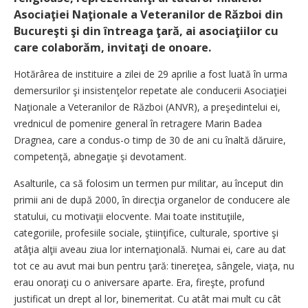
Asociaţiei Naţionale a Veteranilor de Război din
Bucureşti şi din întreaga ţară, ai asociaţiilor cu
care colaborăm, invitaţi de onoare.
Hotărârea de instituire a zilei de 29 aprilie a fost luată în urma
demersurilor şi insistenţelor repetate ale conducerii Asociaţiei
Naţionale a Veteranilor de Război (ANVR), a preşedintelui ei,
vrednicul de pomenire general în retragere Marin Badea
Dragnea, care a condus-o timp de 30 de ani cu înaltă dăruire,
competenţă, abnegaţie şi devotament.
Asalturile, ca să folosim un termen pur militar, au început din
primii ani de după 2000, în direcţia organelor de conducere ale
statului, cu motivaţii elocvente. Mai toate instituţiile,
categoriile, profesiile sociale, ştiinţifice, culturale, sportive şi
atâţia alţii aveau ziua lor internaţională. Numai ei, care au dat
tot ce au avut mai bun pentru ţară: tinereţea, sângele, viaţa, nu
erau onoraţi cu o aniversare aparte. Era, fireşte, profund
justificat un drept al lor, binemeritat. Cu atât mai mult cu cât