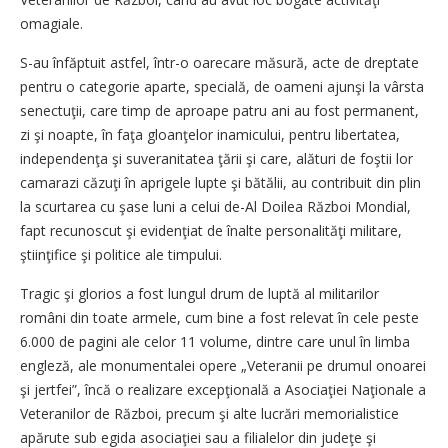
omagiale.
S-au înfăptuit astfel, într-o oarecare măsură, acte de dreptate
pentru o categorie aparte, specială, de oameni ajunşi la vârsta
senectuţii, care timp de aproape patru ani au fost permanent,
zi şi noapte, în faţa gloanţelor inamicului, pentru libertatea,
independenţa şi suveranitatea ţării şi care, alături de foştii lor
camarazi căzuţi în aprigele lupte şi bătălii, au contribuit din plin
la scurtarea cu şase luni a celui de-Al Doilea Război Mondial,
fapt recunoscut şi evidenţiat de înalte personalităţi militare,
ştiinţifice şi politice ale timpului.
Tragic şi glorios a fost lungul drum de luptă al militarilor
români din toate armele, cum bine a fost relevat în cele peste
6.000 de pagini ale celor 11 volume, dintre care unul în limba
engleză, ale monumentalei opere „Veteranii pe drumul onoarei
şi jertfei”, încă o realizare excepţională a Asociaţiei Naţionale a
Veteranilor de Război, precum şi alte lucrări memorialistice
apărute sub egida asociaţiei sau a filialelor din judeţe şi