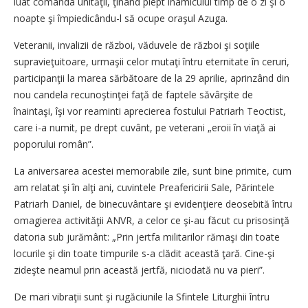
luat comanda unităţii, ţinând piept inamicului timp de o zi şi o
noapte şi împiedicându-l să ocupe oraşul Azuga.
Veteranii, invalizii de război, văduvele de război şi soţiile
supravieţuitoare, urmaşii celor mutaţi întru eternitate în ceruri,
participanţii la marea sărbătoare de la 29 aprilie, aprinzând din
nou candela recunoştinţei faţă de faptele săvârşite de
înaintaşi, îşi vor reaminti aprecierea fostului Patriarh Teoctist,
care i-a numit, pe drept cuvânt, pe veterani „eroii în viaţă ai
poporului român”.
La aniversarea acestei memorabile zile, sunt bine primite, cum
am relatat şi în alţi ani, cuvintele Preafericirii Sale, Părintele
Patriarh Daniel, de binecuvântare şi evidenţiere deosebită întru
omagierea activităţii ANVR, a celor ce şi-au făcut cu prisosinţă
datoria sub jurământ: „Prin jertfa militarilor rămaşi din toate
locurile şi din toate timpurile s-a clădit această ţară. Cine-şi
zideşte neamul prin această jertfă, niciodată nu va pieri”.
De mari vibraţii sunt şi rugăciunile la Sfintele Liturghii întru