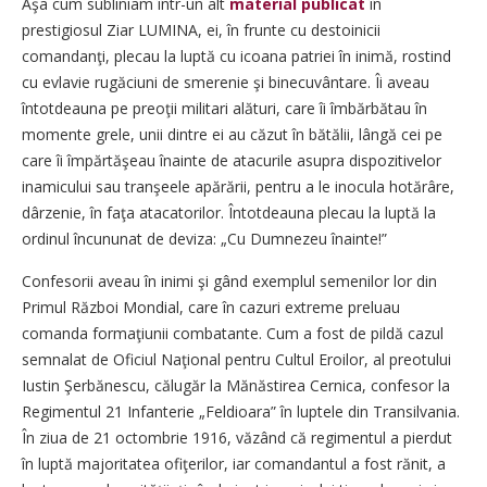
Aşa cum subliniam într-un alt
material publicat
în
prestigiosul Ziar LUMINA, ei, în frunte cu destoinicii
comandanţi, plecau la luptă cu icoana patriei în inimă, rostind
cu evlavie rugăciuni de smerenie şi binecuvântare. Îi aveau
întotdeauna pe preoţii militari alături, care îi îmbărbătau în
momente grele, unii dintre ei au căzut în bătălii, lângă cei pe
care îi împărtăşeau înainte de atacurile asupra dispozitivelor
inamicului sau tranşeele apărării, pentru a le inocula hotărâre,
dârzenie, în faţa atacatorilor. Întotdeauna plecau la luptă la
ordinul încununat de deviza: „Cu Dumnezeu înainte!”
Confesorii aveau în inimi şi gând exemplul semenilor lor din
Primul Război Mondial, care în cazuri extreme preluau
comanda formaţiunii combatante. Cum a fost de pildă cazul
semnalat de Oficiul Naţional pentru Cultul Eroilor, al preotului
Iustin Şerbănescu, călugăr la Mănăstirea Cernica, confesor la
Regimentul 21 Infanterie „Feldioara” în luptele din Transilvania.
În ziua de 21 octombrie 1916, văzând că regimentul a pierdut
în luptă majoritatea ofiţerilor, iar comandantul a fost rănit, a