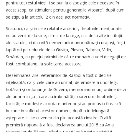
pentru tot restul vieţii, i se pun la dispoziţie cele necesare în
acest scop, ca stimulent pentru generaţiile viitoare”, după cum
se stipula la articolul 2 din acel act normativ.
Şi atunci, ca şi în cele relatate anterior, drepturile menţionate
nu au venit de la sine, direct de la rege, nici de la alte instituţii
ale statului, ci datorită demersurilor unor bărbaţi curajoşi, foşti
luptători pe redutele de la Griviţa, Plevna, Rahova, Vidin,
Smârdan, cu prilejul primirii de către monarh a unei delegaţii de
foşti combatanţi, la solicitarea acestora.
Desemnarea Zilei Veteranilor de Război a fost o decizie
înţeleaptă, ca şi cele care au urmat, de emitere a unor legi,
hotărâri şi ordonanţe de Guvern, memorandumuri, ordine de zi
ale unor miniştri, care au îmbunătăţit oarecum drepturile şi
facilităţile modeste acordate anterior şi au produs o firească
bucurie în sufletul acestor oameni, după o îndelungată
aşteptare. Li se cuvenea din plin această cinstire. O altă
premieră naţională a fost declararea anului 2015 ca An al
Veteranilor de Război, când au avut loc bogate activităţi