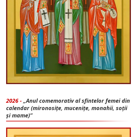
2026 -
„Anul comemorativ al sfintelor femei din
calendar (mironosițe, mu­cenițe, monahii, soții
și mame)”