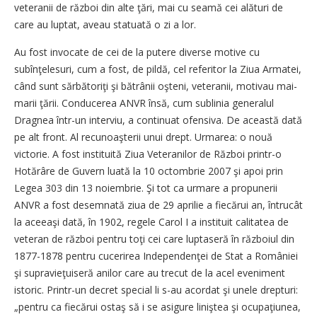
veteranii de război din alte ţări, mai cu seamă cei alături de
care au luptat, aveau statuată o zi a lor.
Au fost invocate de cei de la putere diverse motive cu
subînţelesuri, cum a fost, de pildă, cel referitor la Ziua Armatei,
când sunt sărbătoriţi şi bătrânii oşteni, veteranii, motivau mai-
marii ţării. Conducerea ANVR însă, cum sublinia generalul
Dragnea într-un interviu, a continuat ofensiva. De această dată
pe alt front. Al recunoaşterii unui drept. Urmarea: o nouă
victorie. A fost instituită Ziua Veteranilor de Război printr-o
Hotărâre de Guvern luată la 10 octombrie 2007 şi apoi prin
Legea 303 din 13 noiembrie. Şi tot ca urmare a propunerii
ANVR a fost desemnată ziua de 29 aprilie a fiecărui an, întrucât
la aceeaşi dată, în 1902, regele Carol I a instituit calitatea de
veteran de război pentru toţi cei care luptaseră în războiul din
1877-1878 pentru cucerirea Independenţei de Stat a României
şi supravieţuiseră anilor care au trecut de la acel eveniment
istoric. Printr-un decret special li s-au acordat şi unele drepturi:
„pentru ca fiecărui ostaş să i se asigure liniştea şi ocupaţiunea,