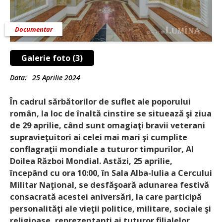
Documentar
Galerie foto (3)
Data:
25 Aprilie 2024
În cadrul sărbătorilor de suflet ale poporului
român, la loc de înaltă cinstire se situează şi ziua
de 29 aprilie, când sunt omagiaţi bravii veterani
supravieţuitori ai celei mai mari şi cumplite
conflagraţii mondiale a tuturor timpurilor, Al
Doilea Război Mondial. Astăzi, 25 aprilie,
începând cu ora 10:00, în Sala Alba-Iulia a Cercului
Militar Naţional, se desfăşoară adunarea festivă
consacrată acestei aniversări, la care participă
personalităţi ale vieţii politice, militare, sociale şi
religioase, reprezentanţi ai tuturor filialelor