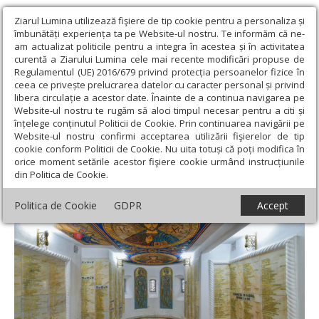
Ziarul Lumina utilizează fişiere de tip cookie pentru a personaliza și
îmbunătăți experiența ta pe Website-ul nostru. Te informăm că ne-
am actualizat politicile pentru a integra în acestea și în activitatea
curentă a Ziarului Lumina cele mai recente modificări propuse de
Regulamentul (UE) 2016/679 privind protecția persoanelor fizice în
ceea ce privește prelucrarea datelor cu caracter personal și privind
libera circulație a acestor date. Înainte de a continua navigarea pe
Website-ul nostru te rugăm să aloci timpul necesar pentru a citi și
Ziarul Lumina
›
Actualitate religioasă
›
Documentar
›
înțelege conținutul Politicii de Cookie. Prin continuarea navigării pe
Aniversarea veteranilor de război
Website-ul nostru confirmi acceptarea utilizării fişierelor de tip
cookie conform Politicii de Cookie. Nu uita totuși că poți modifica în
Aniversarea veteranilor de război
orice moment setările acestor fişiere cookie urmând instrucțiunile
din Politica de Cookie.
Politica de Cookie
GDPR
Accept