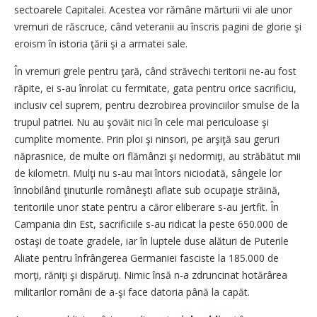
sectoarele Capitalei. Acestea vor rămâne mărturii vii ale unor
vremuri de răscruce, când veteranii au înscris pagini de glorie şi
eroism în istoria ţării şi a armatei sale.
În vremuri grele pentru ţară, când străvechi teritorii ne-au fost
răpite, ei s-au înrolat cu fermitate, gata pentru orice sacrificiu,
inclusiv cel suprem, pentru dezrobirea provinciilor smulse de la
trupul patriei. Nu au şovăit nici în cele mai periculoase şi
cumplite momente. Prin ploi şi ninsori, pe arşiţă sau geruri
năprasnice, de multe ori flămânzi şi nedormiţi, au străbătut mii
de kilometri. Mulţi nu s-au mai întors niciodată, sângele lor
înnobilând ţinuturile româneşti aflate sub ocupaţie străină,
teritoriile unor state pentru a căror eliberare s-au jertfit. În
Campania din Est, sacrificiile s-au ridicat la peste 650.000 de
ostaşi de toate gradele, iar în luptele duse alături de Puterile
Aliate pentru înfrângerea Germaniei fasciste la 185.000 de
morţi, răniţi şi dispăruţi. Nimic însă n-a zdruncinat hotărârea
militarilor români de a-şi face datoria până la capăt.