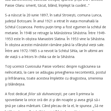
Paisie Olaru: smerit, tăcut, blând, înţelept la cuvânt...”
S-a născut la 20 iunie 1897, în satul Stroiești, comuna Lunca,
județul Botoșani. În anul 1921 a intrat în viața monahală la
Schitul Cozancea. Pentru puțin timp a fost egumen la schitul de
metanie. În 1948 se retrage la Mănăstirea Sihăstria. Între 1949-
1953 este în obștea Manastirii Slatina. În 1953 vine la Sihăstria.
În obștea acestei mănăstiri rămâne până la sfârșitul vieții sale.
Între anii 1972-1985 s-a nevoit la Schitul Sihla, iar în ultimii ani
de viață s-a întors în chilia sa de la Sihăstria.
Toţi ucenicii Cuviosului Paisie vorbesc despre rugăciunea sa
neîncetată, la care se adăugau privegherea necontenită, postul
şi înfrânarea, toate acestea împletite cu dragostea, smerenia
şi blândeţea.
A fost dedicat
fiilor săi duhovniceşti
, pe care îi primea la
spovedanie la orice oră din zi şi din noapte şi avea grijă să-i
ţină pe calea mântuirii. Când plecau de la el, le spunea: „Să ne