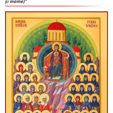
și mame)”