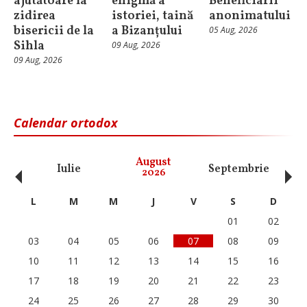
ajutătoare la
enigmă a
Beneficiarii
zidirea
istoriei, taină
anonimatului
bisericii de la
a Bizanțului
05 Aug, 2026
Sihla
09 Aug, 2026
09 Aug, 2026
Calendar ortodox
‹
›
August
Iulie
Septembrie
O
2026
L
M
M
J
V
S
D
01
02
03
04
05
06
07
08
09
10
11
12
13
14
15
16
17
18
19
20
21
22
23
24
25
26
27
28
29
30