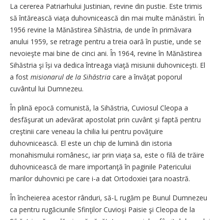
La cererea Patriarhului Justinian, revine din pustie. Este trimis
să întărească viața duhovnicească din mai multe mănăstiri. În
1956 revine la Mănăstirea Sihăstria, de unde în primăvara
anului 1959, se retrage pentru a treia oară în pustie, unde se
nevoieşte mai bine de cinci ani. În 1964, revine în Mănăstirea
Sihăstria şi își va dedica întreaga viaţă misiunii duhovniceşti. El
a fost
misionarul de la Sihăstria
care a învăţat poporul
cuvântul lui Dumnezeu.
În plină epocă comunistă, la Sihăstria, Cuviosul Cleopa a
desfăşurat un adevărat apostolat prin cuvânt şi faptă pentru
creştinii care veneau la chilia lui pentru povăţuire
duhovnicească. El este un chip de lumină din istoria
monahismului românesc, iar prin viaţa sa, este o filă de trăire
duhovnicească de mare importanţă în paginile Patericului
marilor duhovnici pe care i-a dat Ortodoxiei ţara noastră.
În încheierea acestor rânduri, să-L rugăm pe Bunul Dumnezeu
ca pentru rugăciunile Sfinţilor Cuvioşi Paisie şi Cleopa de la