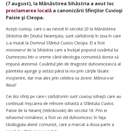
(7 august), la Mănăstirea Sihăstria a avut loc
proclamarea locală
a cano­ni­­zării Sfinţilor Cuvioşi
Paisie şi Cleopa.
Aceşti cuvioşi, care s-au nevoit în secolul 20 la Mănăstirea
Sihăstria din Ţinutul Neamţului, sunt sărbătoriţi în ziua în care
s-a mutat la Domnul Sfântul Cuvios Cleopa. El a fost
misionarul
de la Sihăstria care a învăţat poporul cuvântul lui
Dumnezeu într-o vreme când ideologia comunistă dorea să
impună ateismul. Cuvântul plin de dragoste duhovnicească al
părintelui ajunge şi astăzi până la noi prin cărţile lăsate
moştenire, dar mai ales prin celebra sa zicere:
Mânca-v-ar
Raiul!
Cei doi sfinţi pe care-i sărbătorim sunt cuvioşi isihaşti care au
continuat mişcarea de reînoire isihastă a Sfântului Cuvios
Paisie de la Neamţ (Velicikovski) din secolul 18. Prin ei
isihasmul românesc a fost un zid duhovnicesc în faţa
tăvălugului ateist comunist, care a marcat a doua parte a