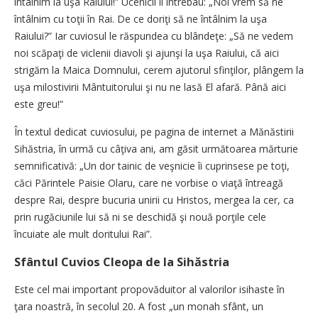
întâlnim la uşa Raiului!” Ucenicii îl întrebau: „Noi vrem să ne
întâlnim cu toţii în Rai. De ce doriţi să ne întâlnim la uşa
Raiului?” Iar cuviosul le răspundea cu blândeţe: „Să ne vedem
noi scăpaţi de viclenii diavoli şi ajunşi la uşa Raiului, că aici
strigăm la Maica Domnului, cerem ajutorul sfinţilor, plângem la
uşa milostivirii Mântuitorului şi nu ne lasă El afară. Până aici
este greu!”
În textul dedicat cuviosului, pe pagina de internet a Mănăstirii
Sihăstria, în urmă cu câţiva ani, am găsit următoarea mărturie
semnificativă: „Un dor tainic de veşnicie îi cuprinsese pe toţi,
căci Părintele Paisie Olaru, care ne vorbise o viaţă întreagă
despre Rai, despre bucuria unirii cu Hristos, mergea la cer, ca
prin rugăciunile lui să ni se deschidă şi nouă porţile cele
încuiate ale mult doritului Rai”.
Sfântul Cuvios Cleopa de la Sihăstria
Este cel mai important propovăduitor al valorilor isihaste în
ţara noastră, în secolul 20. A fost „un monah sfânt, un