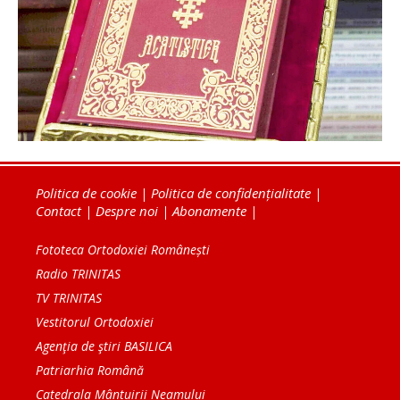
Politica de cookie
|
Politica de confidențialitate
|
Contact
|
Despre noi
|
Abonamente
|
Fototeca Ortodoxiei Românești
Radio TRINITAS
TV TRINITAS
Vestitorul Ortodoxiei
Agenţia de ştiri BASILICA
Patriarhia Română
Catedrala Mântuirii Neamului