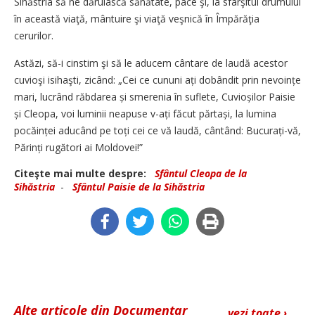
Sihăstria să ne dăruiască sănătate, pace şi, la sfârşitul drumului
în această viaţă, mântuire şi viaţă veşnică în Împărăţia
cerurilor.
Astăzi, să-i cinstim şi să le aducem cântare de laudă acestor
cuvioşi isihaşti, zicând: „Cei ce cununi ați dobândit prin nevoințe
mari, lucrând răbdarea și smerenia în suflete, Cuvioșilor Paisie
și Cleopa, voi luminii neapuse v-ați făcut părtași, la lumina
pocăinței aducând pe toți cei ce vă laudă, cântând: Bucurați-vă,
Părinți rugători ai Moldovei!”
Citeşte mai multe despre:
Sfântul Cleopa de la
Sihăstria
-
Sfântul Paisie de la Sihăstria
Alte articole din Documentar
vezi toate ›