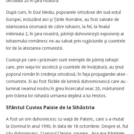
secolului 20 în ţara noastră.
După cum, în Evul Mediu, popoarele ortodoxe din sud-estul
Europei, incluzând aici şi Ţările Române, au fost salvate de
islamizarea otomană de către isihasm, la fel, la finalul
mileniului 2, în ţara noastră, părinţii duhovniceşti exponenţi ai
isihasmului românesc ne-au salvat prin rugăciunile şi cuvintele
lor de la ateizarea comu­nistă.
Cuvioşii pe care-i prăznuim sunt exemple de părinţi isihaşti
care, prin viaţa lor ascetică şi cuvintele de învăţătură, au ţinut
poporul român în credinţa ortodoxă, în faţa propagandei atee ­
comuniste. Ei au fost făcliile de lumină duhovnicească care au ­
luminat neamul nostru în greu încercatul veac 20, mărturisind
prin trăirea lor isihastă urmarea deplină a lui Hristos.
Sfântul Cuvios Paisie de la Sihăstria
A fost un om duhovnicesc cu viaţă de Pateric, care s-a mutat
la Domnul în anul 1990, în data de 18 octombrie. Despre el, fiul
său duhovnicesc, Cuviosul Cleopa, spunea: „Așa era Părintele