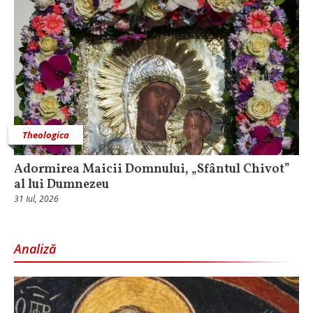
Theologica
Adormirea Maicii Domnului, „Sfântul Chivot”
al lui Dumnezeu
31 Iul, 2026
Analiză