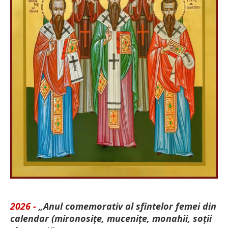
2026 -
„Anul comemorativ al sfintelor femei din
calendar (mironosițe, mu­cenițe, monahii, soții