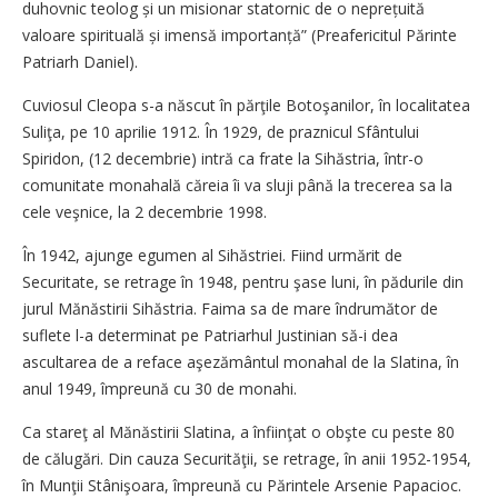
duhovnic teolog și un misionar statornic de o neprețuită
valoare spirituală și imensă importanță” (Preafericitul Părinte
Patriarh Daniel).
Cuviosul Cleopa s-a născut în părţile Botoşanilor, în localitatea
Suliţa, pe 10 aprilie 1912. În 1929, de praznicul Sfântului
Spiridon, (12 decembrie) intră ca frate la ­Sihăstria, într-o
comunitate monahală căreia îi va sluji până la trecerea sa la
cele veşnice, la 2 decembrie 1998.
În 1942, ajunge egumen al Sihăstriei. Fiind urmărit de
Securitate, se retrage în 1948, pentru şase luni, în pădurile din
jurul Mănăstirii Sihăstria. Faima sa de mare îndrumător de
suflete l-a determinat pe Patriarhul Justinian să-i dea
ascultarea de a reface aşezământul monahal de la Slatina, în
anul 1949, împreună cu 30 de monahi.
Ca stareţ al Mănăstirii Slatina, a înfiinţat o obşte cu peste 80
de călugări. Din cauza Securităţii, se retrage, în anii 1952-1954,
în Munţii Stânişoara, împreună cu Părintele Arsenie Papacioc.