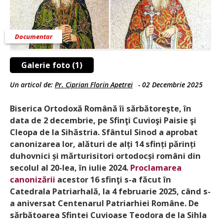
Documentar
Galerie foto (1)
Un articol de:
Pr. Ciprian Florin Apetrei
-
02 Decembrie 2025
Biserica Ortodoxă Română îi sărbătoreşte, în
data de 2 decembrie, pe Sfinţi Cuvioşi Paisie şi
Cleopa de la Sihăstria. Sfântul Sinod a aprobat
canonizarea lor, alături de alți 14 sfinți părinți
duhovnici și mărturisitori orto­docși români din
secolul al 20-lea, în iulie 2024.
Proclamarea
canonizării
acestor 16 sfinţi s-a făcut în
Catedrala Patriarhală, la 4 februarie 2025, când s-
a aniversat Centenarul Patriarhiei Române. De
sărbătoarea Sfintei Cuvioase Teodora de la Sihla