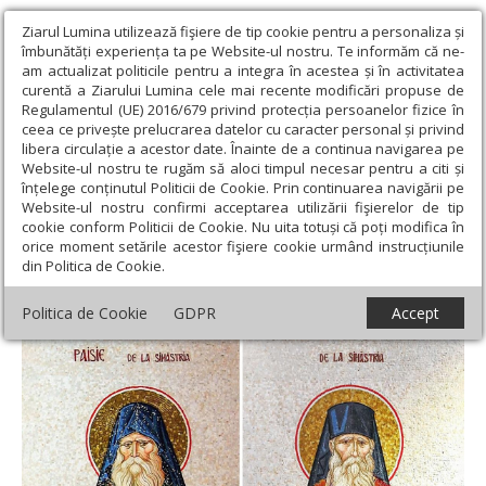
Ziarul Lumina utilizează fişiere de tip cookie pentru a personaliza și
îmbunătăți experiența ta pe Website-ul nostru. Te informăm că ne-
am actualizat politicile pentru a integra în acestea și în activitatea
curentă a Ziarului Lumina cele mai recente modificări propuse de
Regulamentul (UE) 2016/679 privind protecția persoanelor fizice în
ceea ce privește prelucrarea datelor cu caracter personal și privind
libera circulație a acestor date. Înainte de a continua navigarea pe
Website-ul nostru te rugăm să aloci timpul necesar pentru a citi și
Ziarul Lumina
›
Actualitate religioasă
›
Documentar
›
Cuvioşii
înțelege conținutul Politicii de Cookie. Prin continuarea navigării pe
Paisie şi Cleopa, isihaştii de la Sihăstria
Website-ul nostru confirmi acceptarea utilizării fişierelor de tip
cookie conform Politicii de Cookie. Nu uita totuși că poți modifica în
Cuvioşii Paisie şi Cleopa, isihaştii de la
orice moment setările acestor fişiere cookie urmând instrucțiunile
din Politica de Cookie.
Sihăstria
Politica de Cookie
GDPR
Accept