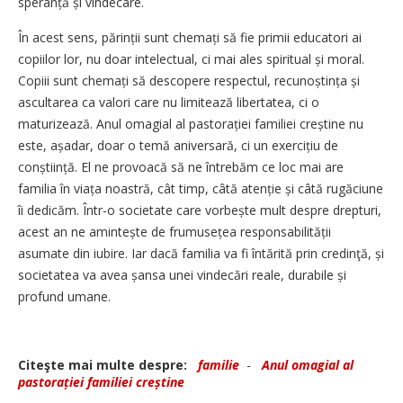
speranță și vindecare.
În acest sens, părinții sunt chemați să fie primii educatori ai
copiilor lor, nu doar intelectual, ci mai ales spiritual și moral.
Copiii sunt chemați să descopere respectul, recu­noștința și
ascultarea ca valori care nu limitează libertatea, ci o
maturizează. Anul omagial al pastorației familiei creștine nu
este, așadar, doar o temă aniversară, ci un exercițiu de
conștiință. El ne provoacă să ne întrebăm ce loc mai are
familia în viața noastră, cât timp, câtă atenție și câtă rugăciune
îi dedicăm. Într-o societate care vorbește mult despre drepturi,
acest an ne amintește de frumusețea respon­sabilității
asumate din iubire. Iar dacă familia va fi întărită prin credinţă, și
societatea va avea șansa unei vindecări reale, durabile și
profund umane.
Citeşte mai multe despre:
familie
-
Anul omagial al
pastorației familiei creștine