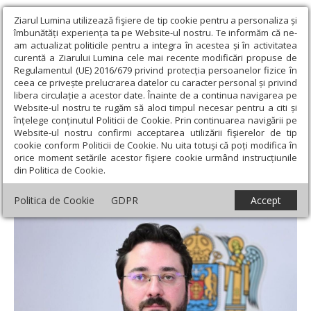
Ziarul Lumina utilizează fişiere de tip cookie pentru a personaliza și
îmbunătăți experiența ta pe Website-ul nostru. Te informăm că ne-
am actualizat politicile pentru a integra în acestea și în activitatea
curentă a Ziarului Lumina cele mai recente modificări propuse de
Regulamentul (UE) 2016/679 privind protecția persoanelor fizice în
ceea ce privește prelucrarea datelor cu caracter personal și privind
libera circulație a acestor date. Înainte de a continua navigarea pe
Website-ul nostru te rugăm să aloci timpul necesar pentru a citi și
Ziarul Lumina
›
Opinii
›
Editorial
›
Familia creştină, chemare la
înțelege conținutul Politicii de Cookie. Prin continuarea navigării pe
credinţă și responsabilitate
Website-ul nostru confirmi acceptarea utilizării fişierelor de tip
cookie conform Politicii de Cookie. Nu uita totuși că poți modifica în
Familia creştină, chemare la credinţă și
orice moment setările acestor fişiere cookie urmând instrucțiunile
din Politica de Cookie.
responsabilitate
Politica de Cookie
GDPR
Accept