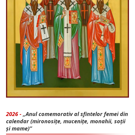
2026 -
„Anul comemorativ al sfintelor femei din
calendar (mironosițe, mu­cenițe, monahii, soții
și mame)”