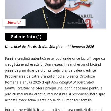
Editorial
Galerie foto (1)
Un articol de:
Pr. dr. Ştefan Sfarghie
-
11 Ianuarie 2026
Familia creştină autentică este locul unde orice lucru începe cu
o rugăciune adresată lui Dumnezeu, în sânul ei omul făcând
primii paşi nu doar pe drumul vieţii, ci şi pe calea credinţei.
Proclamarea de către Sfântul Sinod al Bisericii Ortodoxe
Române a anului 2026 drept
Anul omagial al pastorației
familiei creștine
ne oferă prilejul unei opriri necesare pentru a
privi cu mai multă atenție, recunoștință și responsabilitate spre
această mare taină lăsată nouă de Dumnezeu: familia.
Într-o lume grăbită, fragmentată și adesea confuză din punct