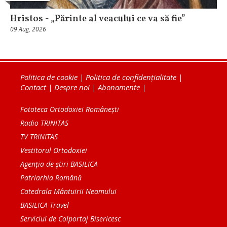
Hristos - „Părinte al veacului ce va să fie”
09 Aug, 2026
Politica de cookie
|
Politica de confidențialitate
|
Contact
|
Despre noi
|
Abonamente
|
Fototeca Ortodoxiei Românești
Radio TRINITAS
TV TRINITAS
Vestitorul Ortodoxiei
Agenţia de ştiri BASILICA
Patriarhia Română
Catedrala Mântuirii Neamului
BASILICA Travel
Serviciul de Colportaj Bisericesc