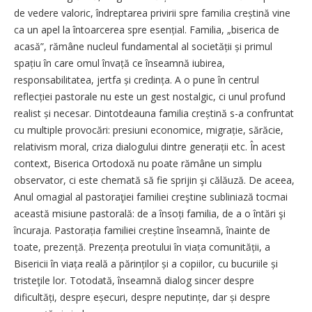
de vedere valoric, îndreptarea privirii spre familia creștină vine
ca un apel la întoarcerea spre esențial. Familia, „biserica de
acasă”, rămâne nucleul fundamental al societății și primul
spațiu în care omul învață ce înseamnă iubirea,
responsabilitatea, jertfa și credința. A o pune în centrul
reflecției pastorale nu este un gest nostalgic, ci unul profund
realist și necesar. Dintotdeauna familia creștină s-a confruntat
cu multiple provocări: presiuni economice, migrație, sărăcie,
relativism moral, criza dialogului dintre generații etc. În acest
context, Biserica Ortodoxă nu poate rămâne un simplu
observator, ci este chemată să fie sprijin şi călăuză. De aceea,
Anul omagial al pastoraţiei familiei creştine subliniază tocmai
această misiune pastorală: de a însoți familia, de a o întări şi
încuraja. Pastorația familiei creștine înseamnă, înainte de
toate, prezență. Prezența preotului în viața comunității, a
Bisericii în viața reală a părinților și a copiilor, cu bucuriile și
tristeţile lor. Totodată, înseamnă dialog sincer despre
dificultăți, despre eșecuri, despre neputințe, dar și despre