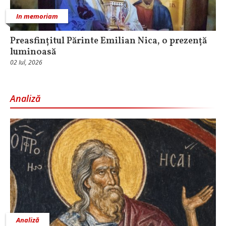
In memoriam
Preasfințitul Părinte Emilian Nica, o prezență
luminoasă
02 Iul, 2026
Analiză
Analiză