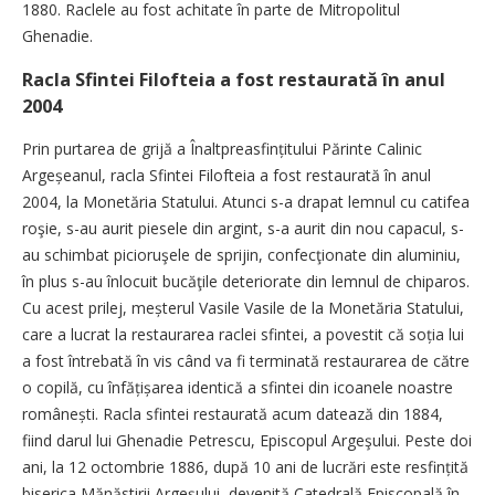
1880. Raclele au fost achitate în parte de ­Mitropolitul
Ghenadie.
Racla Sfintei Filofteia a fost restaurată în anul
2004
Prin purtarea de grijă a Înaltpreasfințitului Părinte Calinic
Argeșeanul, racla Sfintei Filofteia a fost restaurată în anul
2004, la Monetăria Statului. Atunci s-a drapat lemnul cu catifea
roşie, s-au aurit piesele din argint, s-a aurit din nou capacul, s-
au schimbat picioruşele de sprijin, confecţionate din aluminiu,
în plus s-au înlocuit bucăţile deteriorate din lemnul de chiparos.
Cu acest prilej, meșterul Vasile Vasile de la Monetăria Statului,
care a lucrat la restaurarea raclei sfintei, a povestit că soția lui
a fost întrebată în vis când va fi terminată restaurarea de către
o copilă, cu înfățișarea identică a sfintei din icoanele noastre
românești. Racla sfintei restaurată acum datează din 1884,
fiind darul lui Ghenadie Petrescu, Episcopul Argeşului. Peste doi
ani, la 12 octombrie 1886, după 10 ani de lucrări este resfințită
biserica Mănăstirii Argeșului, devenită Catedrală Episcopală în