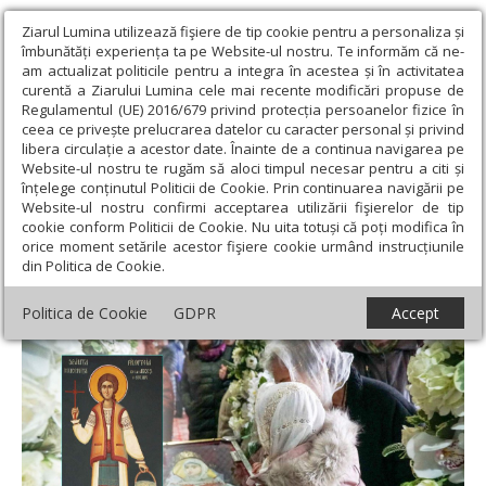
Ziarul Lumina utilizează fişiere de tip cookie pentru a personaliza și
îmbunătăți experiența ta pe Website-ul nostru. Te informăm că ne-
am actualizat politicile pentru a integra în acestea și în activitatea
curentă a Ziarului Lumina cele mai recente modificări propuse de
Regulamentul (UE) 2016/679 privind protecția persoanelor fizice în
ceea ce privește prelucrarea datelor cu caracter personal și privind
libera circulație a acestor date. Înainte de a continua navigarea pe
Website-ul nostru te rugăm să aloci timpul necesar pentru a citi și
Ziarul Lumina
›
Actualitate religioasă
›
Documentar
›
Sfânta
înțelege conținutul Politicii de Cookie. Prin continuarea navigării pe
Muceniță Filofteia, ocrotitoarea Argeșului și a Țării Româneşti
Website-ul nostru confirmi acceptarea utilizării fişierelor de tip
cookie conform Politicii de Cookie. Nu uita totuși că poți modifica în
Sfânta Muceniță Filofteia, ocrotitoarea
orice moment setările acestor fişiere cookie urmând instrucțiunile
din Politica de Cookie.
Argeșului și a Țării Româneşti
Politica de Cookie
GDPR
Accept