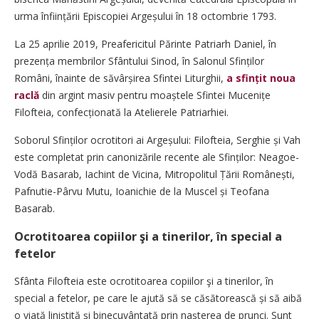
urma înființării Episcopiei Argeșului în 18 octombrie 1793.
La 25 aprilie 2019, Preafericitul Părinte Patriarh Daniel, în
prezența membrilor Sfântului Sinod, în Salonul Sfinților
Români, înainte de săvârșirea Sfintei Liturghii,
a sfințit noua
raclă
din argint masiv pentru moaștele Sfintei Mucenițe
Filofteia, con­fecționată la Atelierele Patriarhiei.
Soborul Sfinților ocrotitori ai Argeșului: Filofteia, Serghie și Vah
este completat prin canonizările recente ale Sfinților: ­Neagoe-
Vodă Basarab, Iachint de Vicina, Mitropolitul Țării Româ­nești,
Pafnutie-Pârvu Mutu, ­Ioanichie de la Muscel și Teofana
Basarab.
Ocrotitoarea copiilor şi a tinerilor, în special a
fetelor
Sfânta Filofteia este ocrotitoarea copiilor şi a tinerilor, în
special a fetelor, pe care le ajută să se căsătorească și să aibă
o viață liniștită și binecuvântată prin nașterea de prunci. Sunt