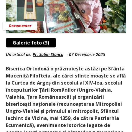
Documentar
Galerie foto (3)
Un articol de:
Pr. Sabin Stancu
-
07 Decembrie 2025
Biserica Ortodoxă o prăznuiește astăzi pe Sfânta
Muceniță Filofteia, ale cărei sfinte moaște se află
la Curtea de Argeș din secolul al XIV-lea, secolul
începuturilor Ţării Românilor (Ungro-Vlahia,
Valahia, Țara Românească) și organizării
bisericești naționale (recunoașterea Mitropoliei
Ungro-Vlahiei și primului ei mitropolit, Sfântul
Iachint de Vicina, mai 1359, de către Patriarhia
Ecumenică), evenimente istorice legate de