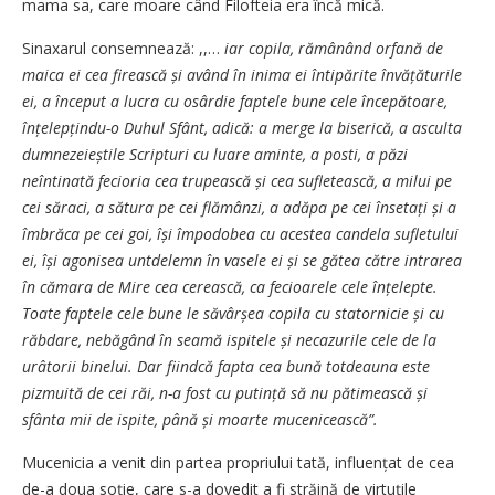
mama sa, care moare când ­Filofteia era încă mică.
Sinaxarul consemnează: ,,…
iar copila, rămânând orfană de
maica ei cea firească și având în inima ei întipărite învățăturile
ei, a început a lucra cu osârdie faptele
bune cele începătoare,
înțelep­țindu-o Duhul Sfânt, adică: a merge la biserică, a asculta
dumne­zeieștile Scripturi cu luare aminte, a posti, a păzi
neîntinată fecioria cea trupească și cea sufletească, a milui pe
cei săraci, a sătura pe cei flămânzi, a adăpa pe cei însetați și a
îmbrăca pe cei goi, își împodobea cu acestea candela sufletului
ei, își agonisea untdelemn în vasele ei și se gătea către intrarea
în cămara de Mire cea cerească, ca fecioarele cele înțelepte.
Toate faptele cele bune le săvârșea copila cu statornicie și cu
răbdare, nebăgând în seamă ispitele și necazurile cele de la
urâtorii binelui. Dar fiindcă fapta cea bună totdeauna este
pizmuită de cei răi, n-a fost cu putință să nu pătimească și
sfânta mii de ispite, ­până și moarte mucenicească”.
Mucenicia a venit din partea propriului tată, influențat de cea
de-a doua soție, care s-a dovedit a fi străină de virtuțile