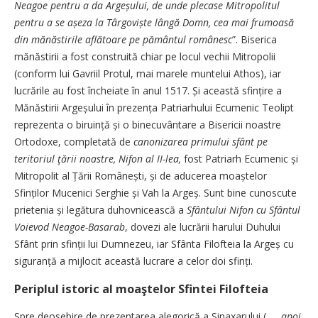
Neagoe pentru a da Argeșului, de unde plecase Mitropolitul
pentru a se așeza la Târgoviște lângă Domn, cea mai frumoasă
din mănăstirile aflătoare pe pământul românesc
”. Biserica
mănăstirii a fost construită chiar pe locul vechii Mitropolii
(conform lui Gavriil Protul, mai marele muntelui Athos), iar
lucrările au fost încheiate în anul 1517. Și această sfințire a
Mănăstirii Argeșului în prezența Patriarhului Ecumenic Teolipt
reprezenta o biruință și o binecuvântare a Bisericii noastre
Ortodoxe, completată de
canonizarea primului sfânt pe
teritoriul ţării noastre, Nifon al II-lea,
fost Patriarh Ecumenic și
Mitropolit al Țării Românești, și de aducerea moaștelor
Sfinților Mucenici Serghie și Vah la Argeș. Sunt bine cunoscute
prietenia și legătura duhovnicească a
Sfântului Nifon cu Sfântul
Voievod Neagoe-Basarab
, dovezi ale lucrării harului Duhului
Sfânt prin sfinții lui Dumnezeu, iar Sfânta Filofteia la Argeș cu
siguranță a mijlocit această lucrare a celor doi sfinți.
Periplul istoric al moaştelor Sfintei Filofteia
Spre deosebire de prezentarea alegorică a Sinaxarului („…
apoi,