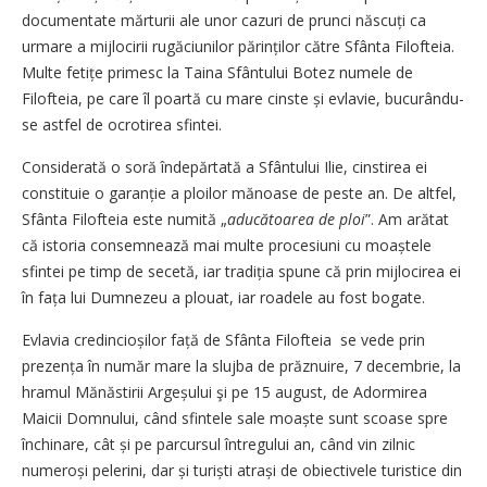
documentate mărturii ale unor cazuri de prunci născuți ca
urmare a mijlocirii rugăciunilor părinților către Sfânta Filofteia.
Multe fetițe primesc la Taina Sfântului Botez numele de
Filofteia, pe care îl poartă cu mare cinste și evlavie, bucurându-
se astfel de ocrotirea sfintei.
Considerată o soră îndepărtată a Sfântului Ilie, cinstirea ei
constituie o garanție a ploilor mănoase de peste an. De altfel,
Sfânta Filofteia este numită „
aducătoarea de ploi
”. Am arătat
că istoria consemnează mai multe procesiuni cu moaștele
sfintei pe timp de secetă, iar tradiția spune că prin mijlocirea ei
în fața lui Dumnezeu a plouat, iar roadele au fost bogate.
Evlavia credincioșilor față de Sfânta Filofteia se vede prin
prezența în număr mare la slujba de prăznuire, 7 decembrie, la
hramul Mănăstirii Argeșului şi pe 15 august, de Adormirea
Maicii Domnului, când sfintele sale moaște sunt scoase spre
închinare, cât și pe parcursul întregului an, când vin zilnic
numeroși pelerini, dar și turiști atrași de obiectivele turistice din