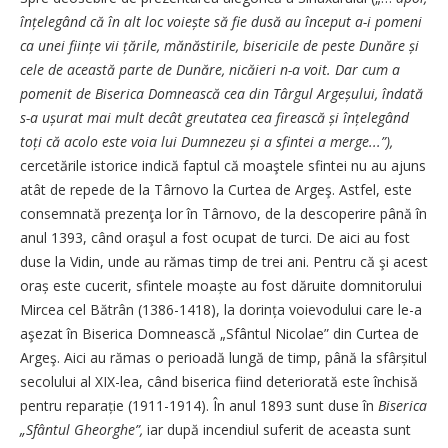
înțelegând că în alt loc voiește să fie dusă au început a-i pomeni
ca unei ființe vii țările, mănăstirile, bisericile de peste Dunăre și
cele de această parte de Dunăre, nicăieri n-a voit. Dar cum a
pomenit de
Biserica Domnească cea din Târgul Argeșului, îndată
s-a ușurat mai mult decât greutatea cea firească și înțele­gând
toți că acolo este voia lui Dumnezeu și a sfintei a merge...”),
cercetările istorice indică faptul că moaştele sfintei nu au ajuns
atât de repede de la Târnovo la Curtea de Argeş. Astfel, este
consemnată prezenţa lor în Târnovo, de la descoperire până în
anul 1393, când oraşul a fost ocupat de turci. De aici au fost
duse la Vidin, unde au rămas timp de trei ani. Pentru că şi acest
oraș este cucerit, sfintele moaște au fost dăruite domnitorului
Mircea cel Bătrân (1386-1418), la dorința voievodului care le-a
aşezat în Biserica Domnească „Sfântul Nicolae” din Curtea de
Argeş. Aici au rămas o perioadă lungă de timp, până la sfârșitul
secolului al XIX-lea, când biserica fiind deteriorată este închisă
pentru reparație (1911-1914). În anul 1893 sunt duse în
Biserica
„Sfântul Gheorghe”,
iar după incendiul suferit de aceasta sunt