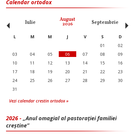
Calendar ortodox
‹
›
August
Iulie
Septembrie
O
2026
L
M
M
J
V
S
D
01
02
03
04
05
06
07
08
09
10
11
12
13
14
15
16
17
18
19
20
21
22
23
24
25
26
27
28
29
30
31
Vezi calendar crestin ortodox »
2026 -
„Anul omagial al pastorației familiei
creștine”