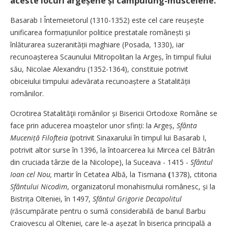
aceste locuri argeșene și câmpulung-muscelene.
Basarab I Întemeietorul (1310-1352) este cel ­care reușește
unificarea for­mațiunilor politice prestatale românești și
înlăturarea suze­ra­ni­tății maghiare (Posada, 1330), iar
recunoașterea Scaunului ­Mitro­politan la Argeș, în timpul fiului
său, Nicolae Alexandru (1352-1364), constituie potrivit
obiceiului timpului adevărata recu­noaștere a Statalității
românilor.
Ocrotirea Statalităţii românilor și Bisericii Ortodoxe Române se
face prin aducerea moaștelor unor sfinți: la Argeș,
Sfânta
Muceniță Filofteia
(potrivit Sinaxarului în timpul lui Basarab I,
potrivit altor surse în 1396, la întoarcerea lui Mircea cel Bătrân
din cruciada târzie de la Nicolope), la Suceava - 1415 -
Sfântul
Ioan cel Nou,
martir în Cetatea Albă, la Tismana
(
1378), ctitoria
Sfântului Nicodim
, organizatorul mona­his­mului românesc, și la
Bistrița Olteniei, în 1497,
Sfântul Grigorie Decapolitul
(răscumpărate pentru o sumă considerabilă de banul Barbu
Craiovescu al Olteniei, care le-a așezat în biserica principală a