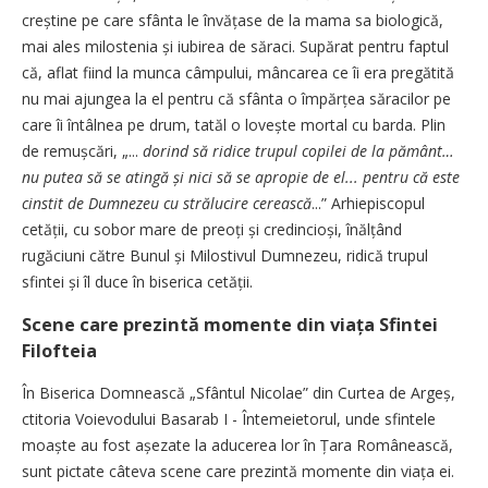
creștine pe care sfânta le învățase de la mama sa biologică,
mai ales milostenia și iubirea de săraci. Supărat pentru faptul
că, aflat fiind la munca câmpului, mâncarea ce îi era pregătită
nu mai ajungea la el pentru că sfânta o împărțea săracilor pe
care îi întâlnea pe drum, tatăl o lovește mortal cu barda. Plin
de remușcări, „...
dorind să ridice trupul copilei de la pământ…
nu putea să se atingă și nici să se apropie de el... pentru că este
cinstit de Dumnezeu cu strălucire cerească
...” Arhiepiscopul
cetății, cu sobor mare de preoți și credincioși, înălțând
rugăciuni către Bunul și Milostivul Dumnezeu, ridică trupul
sfintei și îl duce în biserica cetății.
Scene care prezintă momente din viața Sfintei
Filofteia
În Biserica Domnească „Sfântul Nicolae” din Curtea de Argeș,
ctitoria Voievodului Basarab I - Întemeietorul, unde sfintele
moaș­te au fost așezate la aducerea lor în Țara Românească,
sunt pictate câteva scene care prezintă momente din viața ei.