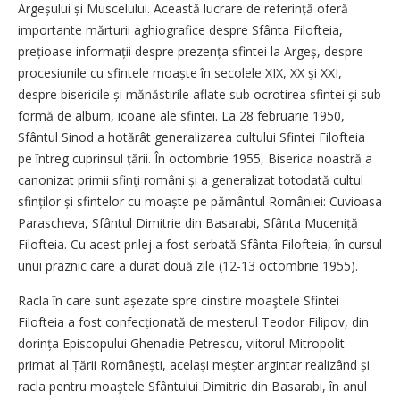
Argeșului și Muscelului. Această lucrare de referință oferă
importante mărturii aghiografice despre Sfânta Filofteia,
prețioase informații despre prezența sfintei la Argeș, despre
procesiunile cu sfintele moaște în secolele XIX, XX și XXI,
despre bisericile și mănăstirile aflate sub ocrotirea sfintei și sub
formă de album, icoane ale sfintei. La 28 februarie 1950,
Sfântul Sinod a hotărât generalizarea cultului Sfintei Filofteia
pe întreg cuprinsul țării. În octombrie 1955, Biserica noastră a
canonizat primii sfinți români și a generalizat totodată cultul
sfinților și sfintelor cu moaște pe pământul României: Cuvioasa
Parascheva, Sfântul Dimitrie din Basarabi, Sfânta Muceniță
Filofteia. Cu acest prilej a fost serbată Sfânta Filofteia, în cursul
unui praznic care a durat două zile (12-13 octombrie 1955).
Racla în care sunt așezate spre cinstire moaştele Sfintei
Filofteia a fost confecționată de meșterul Teodor Filipov, din
dorința Episcopului Ghenadie Petrescu, viitorul Mitropolit
primat al Țării Româ­nești, același meșter argintar realizând și
racla pentru moaștele Sfântului Dimitrie din Basarabi, în anul