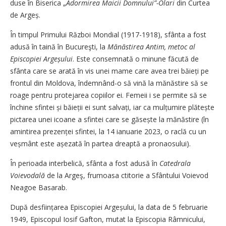
duse în Biserica „
Adormirea Maicii Domnului”-Olari
din Curtea
de Argeș.
În timpul Primului Război Mondial (1917-1918), sfânta a fost
adusă în taină în Bucureşti, la
Mănăstirea Antim, metoc al
Episcopiei Argeșului
. Este consemnată o minune făcută de
sfânta care se arată în vis unei mame care avea trei băieți pe
frontul din Moldova, îndemnând-o să vină la mănăstire să se
roage pentru protejarea copiilor ei. Femeii i se permite să se
închine sfintei și băieții ei sunt salvați, iar ca mulțumire plătește
pictarea unei icoane a sfintei care se găsește la mănăstire (în
amintirea prezenței sfintei, la 14 ianuarie 2023, o raclă cu un
veș­mânt este așezată în partea dreaptă a pronaosului).
În perioada interbelică, sfânta a fost adusă în
Catedrala
Voievodală
de la Argeş, frumoasa ctitorie a Sfântului Voievod
Neagoe Basarab.
După desființarea Episcopiei Argeșului, la data de 5 februarie
1949, Episcopul Iosif Gafton, mutat la Episcopia Râmnicului,