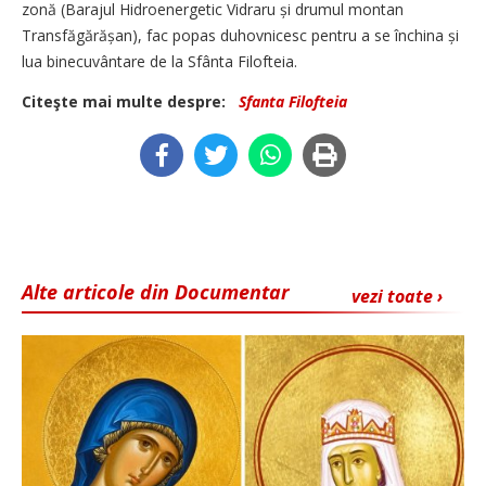
zonă (Barajul Hidroenergetic Vidraru și drumul montan
Transfăgărășan), fac popas duhovnicesc pentru a se închina și
lua binecuvântare de la Sfânta Filofteia.
Citeşte mai multe despre:
Sfanta Filofteia
Alte articole din Documentar
vezi toate ›