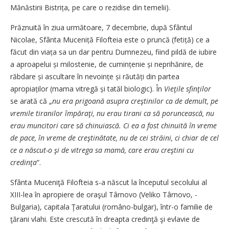
Mănăstirii Bistrița, pe care o rezidise din temelii).
Prăznuită în ziua următoare, 7 decembrie, după Sfântul
Nicolae, Sfânta Muceniță Filofteia este o pruncă (fetiță) ce a
făcut din viața sa un dar pentru Dumnezeu, fiind pildă de iubire
a aproapelui și milostenie, de cumințenie și neprihănire, de
răbdare și ascultare în nevoințe și răutăți din partea
apropiaților (mama vitregă și tatăl biologic). În
Vieţile sfinţilor
se arată că „
nu era prigoană asupra creştinilor ca de demult, pe
vremile tiranilor împăraţi, nu erau tirani ca să poruncească, nu
erau muncitori care să chinuiască. Ci ea a fost chinuită în vreme
de pace, în vreme de creştinătate, nu de cei străini, ci chiar de cel
ce a născut-o şi de vitrega sa mamă, care erau creştini cu
credinţa
”.
Sfânta Muceniţă Filofteia s-a născut la începutul secolului al
XIII-lea în apropiere de oraşul Târnovo (Veliko Târnovo, ­
Bulgaria), capitala Ţaratului (româ­no-bulgar), într-o familie de
ţărani vlahi. Este crescută în dreapta credinţă şi evlavie de