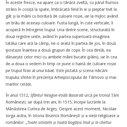
În aceste fresce, ea apare ca o tânără zveltă, cu părul frumos
strâns în cosiță la spate, îmbrăcată fiind în ie și pieptar tivit la
gât și la mâini cu bordură de culoare roșie, iar la mijloc având
un brâu de aceeași culoare. Fusta lungă, în cute verticale, îi
acoperă în întregime trupul. Una dintre scene, structurată în
două registre unite, având în partea superioară imaginea
tatălui care ară la câmp, ne-o arată în partea de jos, în două
ipostaze înaintea a două grupuri de copii. În cea dintâi, ea
dăruiește celor mici cu ambele mâini bucate (pâini), iar în cea
de-a doua o vedem în timp ce pune o haină de culoare roșie
pe trupul firav al unui băiat. Este pictată și scena ridicării
trupului sfintei în pre­zența Arhiepiscopului de Târnovo și mai-
marilor cetății.
În anul 1512,
Sfântul Nea­goe-Vodă Basarab
urcă pe tronul Țării
Românești, iar după trei ani, în 1515, începe lucrările la
Mănăstirea Curtea de Argeș. Despre acest moment, Nicolae
Iorga arăta, în Istoria Bisericii Românești și a vieții religioase a
românilor: „
Toate silințele și toată bogăția însă și le cheltui