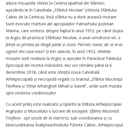
aduce moaştele sfintei la Centrul eparhial din Râmnic,
aşezându-le în Catedrala „Sfântul Nicolae” (ctitoria Sfântului
Calinic de la Cernica), însă sfânta nu a dorit această mutare.
Sunt evocate mărturii ale apropiaților Patriarhului Justinian
Marina, care vorbesc despre faptul în anul 1953, pe când slujea
la Argeș de praznicul Sfântului Nicolae, a avut următorul vis:
o
fetiță se plimba pe lângă palat și zicea: Părinte Ioane, de ce m-ai
izgonit din casa mea?
Și într-adevăr, în anul 1953, sfintele
moaște sunt readuse la Argeș și așezate în Paraclisul Palatului
Episcopal din incinta mănăstirii. Aici vor rămâne până la 6
decembrie 2018, când este sfințită noua Catedrală
Arhiepiscopală și necropolă regală cu hramul „Sfânta Muceniță
Filofteia și Sfinții Arhangheli Mihail și Gavriil”, unde sunt mutate
spre cinstirea credincioșilor.
Cu acest prilej este realizată și tipărită la Editura Arhiepiscopiei
Argeșului și Muscelului o lucrare de excepție:
Sfânta Muceniță
Filofteia - opt secole de la martiriu,
sub coordonarea și cu
binecuvântarea Înaltpreasfințitului Părinte Calinic, Arhiepiscopul