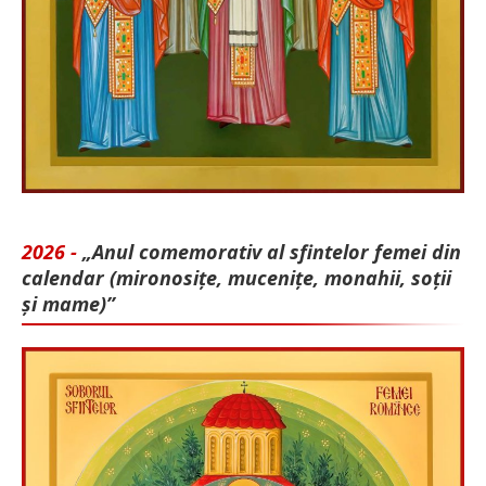
2026 -
„Anul comemorativ al sfintelor femei din
calendar (mironosițe, mu­cenițe, monahii, soții
și mame)”