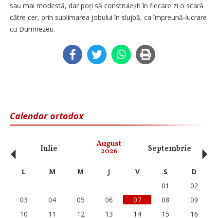
sau mai modestă, dar poți să construiești în fiecare zi o scară
către cer, prin sublimarea jobului în slujbă, ca împreună-lucrare
cu Dumnezeu.
Calendar ortodox
‹
›
August
Iulie
Septembrie
O
2026
L
M
M
J
V
S
D
01
02
03
04
05
06
07
08
09
10
11
12
13
14
15
16