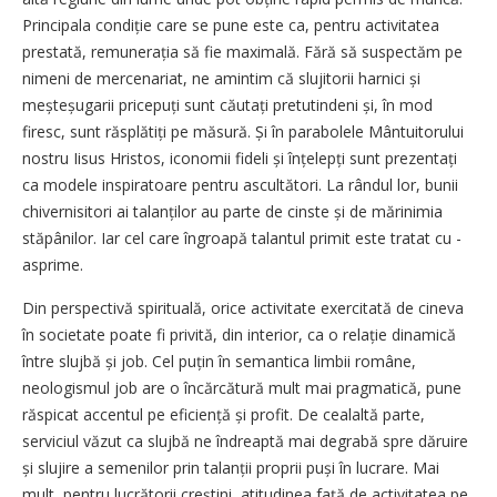
Principala condiție care se pune este ca, pentru activitatea
prestată, remunerația să fie maximală. Fără să suspectăm pe
nimeni de mercenariat, ne amintim că slujitorii harnici și
meșteșugarii pricepuți sunt căutați pretutindeni și, în mod
firesc, sunt răsplătiți pe măsură. Și în parabolele Mântuitorului
nostru Iisus Hristos, iconomii ­fideli și înțelepți sunt prezentați
ca modele inspiratoare pentru ascultători. La rândul lor, bunii
chivernisitori ai talanților au parte de cinste și de mărinimia
stăpânilor. Iar cel care îngroapă talantul primit este tratat cu ­
asprime.
Din perspectivă spirituală, orice activitate exercitată de cineva
în societate poate fi privită, din interior, ca o relație dinamică
între slujbă și job. Cel puțin în semantica limbii române,
neologismul job are o încărcătură mult mai pragmatică, pune
răspicat accentul pe eficiență și profit. De cealaltă parte,
serviciul văzut ca slujbă ne îndreaptă mai degrabă spre dăruire
și slujire a semenilor prin talanții proprii puși în lucrare. Mai
mult, pentru lucrătorii creștini, atitudinea față de activitatea pe