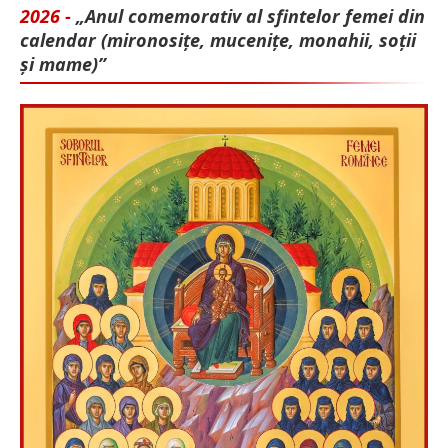
2026 -
„Anul comemorativ al sfintelor femei din
calendar (mironosițe, mu­cenițe, monahii, soții
și mame)”