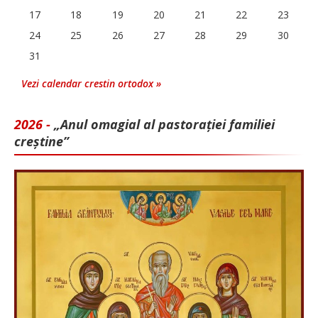
17
18
19
20
21
22
23
24
25
26
27
28
29
30
31
Vezi calendar crestin ortodox »
2026 -
„Anul omagial al pastorației familiei
creștine”