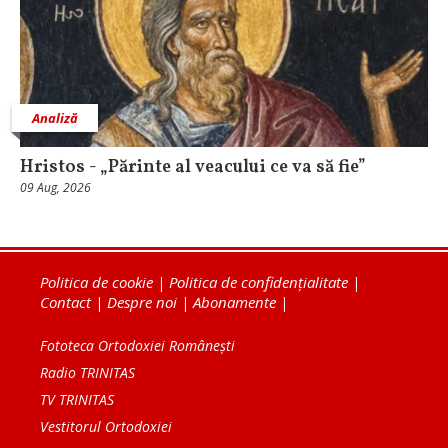
Analiză
Hristos - „Părinte al veacului ce va să fie”
09 Aug, 2026
Politica de cookie
|
Politica de confidențialitate
|
Contact
|
Despre noi
|
Abonamente
|
Fototeca Ortodoxiei Românești
Radio TRINITAS
TV TRINITAS
Vestitorul Ortodoxiei