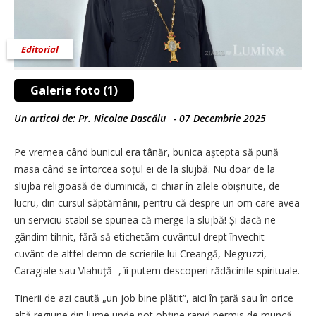
Editorial
Galerie foto (1)
Un articol de:
Pr. Nicolae Dascălu
-
07 Decembrie 2025
Pe vremea când bunicul era tânăr, bunica aștepta să pună
masa când se întorcea soțul ei de la slujbă. Nu doar de la
slujba religioasă de duminică, ci chiar în zilele obișnuite, de
lucru, din cursul săptămânii, pentru că despre un om care avea
un serviciu stabil se spunea că merge la slujbă! Și dacă ne
gândim tihnit, fără să etichetăm cuvântul drept învechit -
cuvânt de altfel demn de scrierile lui Creangă, Negruzzi,
Caragiale sau Vlahuță -, îi putem descoperi rădăcinile spirituale.
Tinerii de azi caută „un job bine plătit”, aici în țară sau în orice
altă regiune din lume unde pot obține rapid permis de muncă.