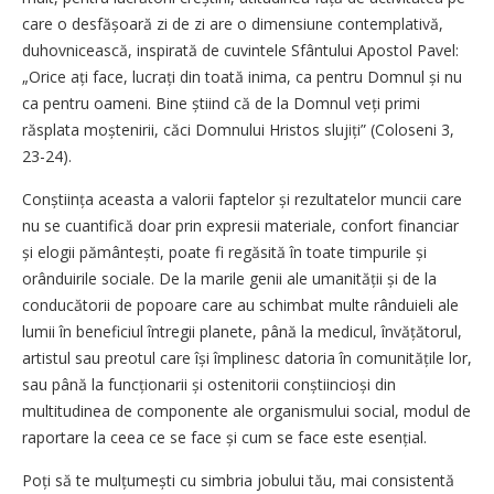
care o desfășoară zi de zi are o dimensiune contemplativă,
duhovnicească, inspirată de cuvintele Sfântului Apostol Pavel:
„Orice ați face, lucrați din toată inima, ca pentru Domnul și nu
ca pentru oameni. Bine știind că de la Domnul veți primi
răsplata moștenirii, căci Domnului Hristos slujiți” (Coloseni 3,
23-24).
Conștiința aceasta a valorii faptelor și rezultatelor muncii care
nu se cuantifică doar prin expresii materiale, confort financiar
și elogii pământești, poate fi regăsită în toate timpurile și
orânduirile sociale. De la marile genii ale umanității și de la
conducătorii de popoare care au schimbat multe rânduieli ale
lumii în beneficiul întregii planete, până la medicul, învățătorul,
artistul sau preotul care își împlinesc datoria în comunitățile lor,
sau până la funcționarii și ostenitorii conștiincioși din
multitudinea de componente ale organismului social, modul de
raportare la ceea ce se face și cum se face este esențial.
Poți să te mulțumești cu simbria jobului tău, mai consistentă