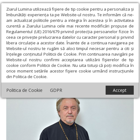
Ziarul Lumina utilizează fişiere de tip cookie pentru a personaliza și
îmbunătăți experiența ta pe Website-ul nostru. Te informăm că ne-
am actualizat politicile pentru a integra în acestea și în activitatea
curentă a Ziarului Lumina cele mai recente modificări propuse de
Regulamentul (UE) 2016/679 privind protecția persoanelor fizice în
ceea ce privește prelucrarea datelor cu caracter personal și privind
libera circulație a acestor date. Înainte de a continua navigarea pe
Website-ul nostru te rugăm să aloci timpul necesar pentru a citi și
Ziarul Lumina
›
Opinii
›
Editorial
›
Cum poți să faci din jobul tău
înțelege conținutul Politicii de Cookie. Prin continuarea navigării pe
slujbă
Website-ul nostru confirmi acceptarea utilizării fişierelor de tip
cookie conform Politicii de Cookie. Nu uita totuși că poți modifica în
Cum poți să faci din jobul tău slujbă
orice moment setările acestor fişiere cookie urmând instrucțiunile
din Politica de Cookie.
Politica de Cookie
GDPR
Accept