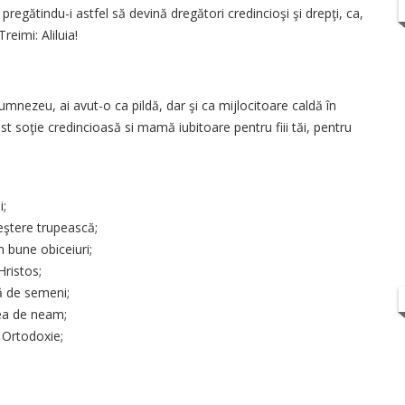
pregătindu-i astfel să devină dregători credincioşi şi drepţi, ca,
eimi: Aliluia!
ezeu, ai avut-o ca pildă, dar şi ca mijlo­citoare caldă în
fost soţie credincioasă si mamă iubitoare pentru fiii tăi, pentru
;
reştere trupească;
n bune obiceiuri;
Hristos;
ță de semeni;
rea de neam;
a Ortodoxie;