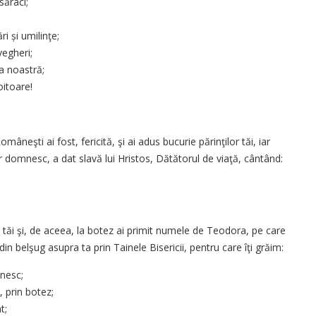
săraci;
ri și umilinţe;
vegheri;
a noastră;
itoare!
âneşti ai fost, fericită, şi ai adus bucu­rie părinţilor tăi, iar
ar domnesc, a dat slavă lui Hristos, Dătătorul de viaţă, cân­tând:
i tăi şi, de aceea, la botez ai primit numele de Teodora, pe care
in belşug asupra ta prin Tainele Bisericii, pentru care îţi grăim:
nesc;
, prin botez;
t;