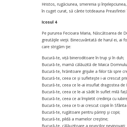
Hristos, rugăciu­nea, smerenia şi înţelepciunea, 
în cuget curat, să cânte totdeauna Preasfintei Tr
Icosul 4
Pe pururea Fecioara Maria, Născătoarea de Dumn
greutăţile vieţii. Binecuvântată de harul ei, ai 
care strigăm ţie:
Bucură-te, viță bineroditoare în trup şi în duh;
Bucură-te, mamă călăuzită de Maica Domnului
Bucură-te, hrănitoare grijulie a fiilor tăi spre c
Bucură-te, ceea ce și sufleteşte i-ai crescut pri
Bucură-te, ceea ce le-ai insu­flat dragostea de 
Bucură-te, ceea ce le-ai sădit în suflet milă fa
Bucură-te, ceea ce ai împletit credinţa cu iubi
Bucură-te, ceea ce ti-ai crescut copiii în Sfânt
Bucură-te, rugătoare pentru părinţi şi copii;
Bucură-te, pildă a mamelor creştine;
Bucură-te, călăuzitoare a prun­cilor nevinovaţi;