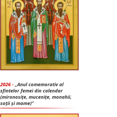
2026 -
„Anul comemorativ al
sfintelor femei din calendar
(mironosițe, mu­cenițe, monahii,
soții și mame)”