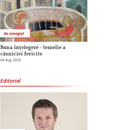
An omagial
Buna înțelegere - temelie a
căsniciei fericite
04 Aug, 2026
Editorial