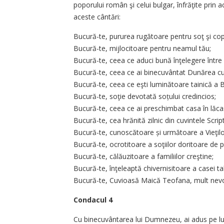
poporului ro­mân şi celui bulgar, înfrăţite pri
aceste cântări:
Bucură-te, pururea rugătoare pentru soţ şi copi
Bucură-te, mijlocitoare pentru neamul tău;
Bucură-te, ceea ce aduci bună înţelegere între
Bucură-te, ceea ce ai binecu­vântat Dunărea cu
Bucură-te, ceea ce eşti luminătoare tainică a B
Bucură-te, soţie devotată soțului credincios;
Bucură-te, ceea ce ai preschim­bat casa în lăcaş
Bucură-te, cea hrănită zilnic din cuvintele Script
Bucură-te, cunoscătoare și următoare a Vieţilor
Bucură-te, ocrotitoare a soţiilor doritoare de p
Bucură-te, călăuzitoare a fami­liilor creştine;
Bucură-te, înţeleaptă chivernisitoare a casei ta
Bucură-te, Cuvioasă Maică Teofana, mult nevo
Condacul 4
Cu binecuvântarea lui Dum­nezeu, ai adus pe lume 