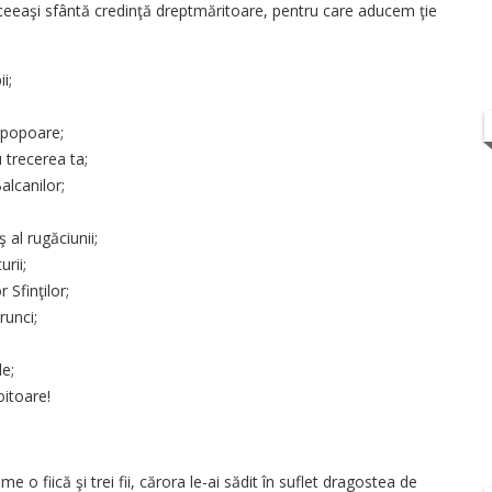
n aceeaşi sfântă credinţă dreptmăritoare, pentru care aducem ţie
i;
 popoare;
 trecerea ta;
alcanilor;
 al rugăciunii;
urii;
 Sfinţilor;
runci;
le;
itoare!
o fiică şi trei fii, cărora le-ai sădit în suflet dragostea de