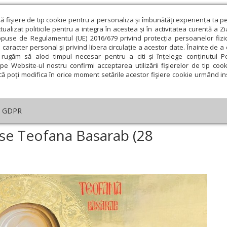
ză fişiere de tip cookie pentru a personaliza și îmbunătăți experiența ta p
alizat politicile pentru a integra în acestea și în activitatea curentă a Z
opuse de Regulamentul (UE) 2016/679 privind protecția persoanelor fizi
 caracter personal și privind libera circulație a acestor date. Înainte de 
eologie și spiritualitate
Educaţie și Cultură
Societate
rugăm să aloci timpul necesar pentru a citi și înțelege conținutul Pol
pe Website-ul nostru confirmi acceptarea utilizării fişierelor de tip cook
că poți modifica în orice moment setările acestor fişiere cookie urmând ins
helia zilei
Evanghelia de Duminică
Theologica
L
GDPR
iuni
›
Acatistul Sfintei Cuvioase Teofana Basarab (28 Octombrie)
oase Teofana Basarab (28
ie
Februarie
Martie
Aprilie
Mai
Iunie