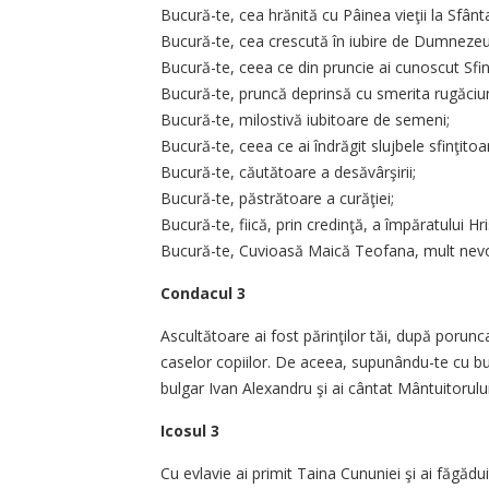
Bucură-te, cea hrănită cu Pâi­nea vieţii la Sfânt
Bucură-te, cea crescută în iu­bire de Dumnezeu
Bucură-te, ceea ce din pruncie ai cunoscut Sfint
Bucură-te, pruncă deprinsă cu smerita rugăciu
Bucură-te, milostivă iubitoare de semeni;
Bucură-te, ceea ce ai îndrăgit slujbele sfinţitoar
Bucură-te, căutătoare a desă­vârşirii;
Bucură-te, păstrătoare a curăţiei;
Bucură-te, fiică, prin credinţă, a împăratului Hri
Bucură-te, Cuvioasă Maică Teofana, mult nevo
Condacul 3
Ascultătoare ai fost părinţilor tăi, după porunca
caselor copiilor. De aceea, supunându-te cu bună
bulgar Ivan Alexandru şi ai cântat Mântuitorului 
Icosul 3
Cu evlavie ai primit Taina Cu­nuniei şi ai făgădu