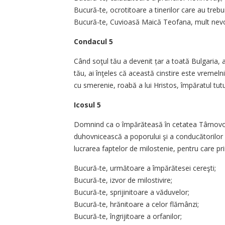
Bucură-te, ocrotitoare a tine­rilor care au treb
Bucură-te, Cuvioasă Maică Teofana, mult nevo
Condacul 5
Când soţul tău a devenit țar a toată Bulgaria, ai
tău, ai înţeles că această cinstire este vremelni
cu smerenie, roabă a lui Hristos, împăratul tuturo
Icosul 5
Domnind ca o împărăteasă în cetatea Târnovo, ai
duhovni­cească a poporului şi a condu­cătorilor 
lucrarea faptelor de milos­tenie, pentru care p
Bucură-te, următoare a împă­rătesei cereşti;
Bucură-te, izvor de milos­tivire;
Bucură-te, sprijinitoare a vă­duvelor;
Bucură-te, hrănitoare a celor flămânzi;
Bucură-te, îngrijitoare a orfa­nilor;