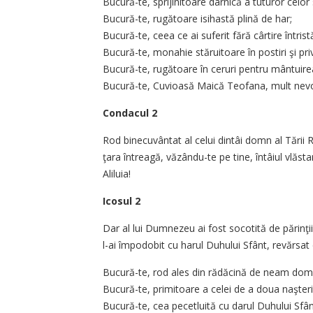
Bucură-te, sprijinitoare dar­nică a tuturor celor 
Bucură-te, rugătoare isihastă plină de har;
Bucură-te, ceea ce ai suferit fără cârtire întristă
Bucură-te, monahie stărui­toare în postiri şi pri
Bucură-te, rugătoare în ceruri pentru mântuire
Bucură-te, Cuvioasă Maică Teofana, mult nevo
Condacul 2
Rod binecuvântat al celui din­tâi domn al Tării Rom
ţara întrea­gă, văzându-te pe tine, întâiul vlăst
Aliluia!
Icosul 2
Dar al lui Dumnezeu ai fost socotită de părinţi
l-ai împodobit cu harul Duhului Sfânt, revărsat d
Bucură-te, rod ales din rădă­cină de neam dom
Bucură-te, primitoare a celei de a doua naşteri
Bucură-te, cea pecetluită cu darul Duhului Sfân