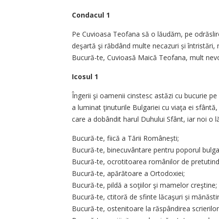
Condacul 1
Pe Cuvioasa Teofana să o lăudăm, pe odrăslir
deşartă şi răbdând multe necazuri și întristări,
Bucură-te, Cuvioasă Maică Teofana, mult nevo
Icosul 1
Îngerii şi oamenii cinstesc astăzi cu bucurie 
a luminat ţinuturile Bulgariei cu viaţa ei sfântă
care a dobândit harul Duhului Sfânt, iar noi o 
Bucură-te, fiică a Tării Românești;
Bucură-te, binecuvântare pen­tru poporul bulga
Bucură-te, ocrotitoarea româ­nilor de pretutind
Bucură-te, apărătoare a Orto­doxiei;
Bucură-te, pildă a soţiilor şi mamelor creştine;
Bucură-te, ctitoră de sfinte lăcaşuri și mănăstir
Bucură-te, ostenitoare la răs­pândirea scrierilor