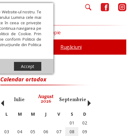
e Website-ul nostru. Te
iarului Lumina cele mai
ce în ceea ce privește
a continua navigarea pe
Opinii
Filantropie
iticii de Cookie. Prin
ie conform Politicii de
trucțiunile din Politica
iturgica
Patristica
Rugăciuni
Accept
Calendar ortodox
‹
›
August
Iulie
Septembrie
Octombrie
Noiembri
2026
L
M
M
J
V
S
D
01
02
03
04
05
06
07
08
09