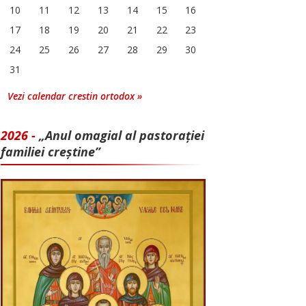
10
11
12
13
14
15
16
17
18
19
20
21
22
23
24
25
26
27
28
29
30
31
Vezi calendar crestin ortodox »
2026 -
„Anul omagial al pastorației
familiei creștine”