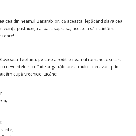
ea cea din neamul Basarabilor, că aceasta, lepădând slava cea
 nevoinţe pustniceşti a luat asupra sa; acesteia să-i cân­tăm:
itoare!
pe Cuvioasa Teofana, pe care a rodit-o nea­mul românesc și care
, cu nevointele si cu îndelunga-răbdare a multor neca­zuri, prin
lăudăm după vrednicie, zicând:
r;
eni;
i;
 sfinte;