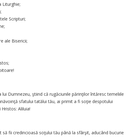
a Liturghie;
;
ele Scripturi;
ne;
e ale Bisericii;
stos;
itoare!
 lui Dumnezeu, ştiind că rugăciunile părinţilor întăresc temeliile
voinţă sfatului tatălui tău, ai primit a fi soţie despotu­lui
Hristos: Aliluia!
it să fii credin­cioasă soţului tău până la sfârşit, aducând bucurie