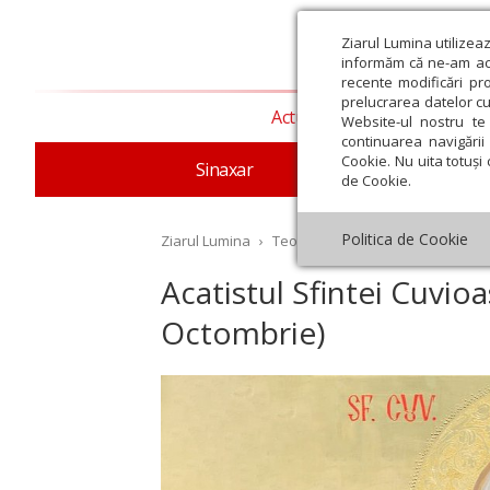
Ziarul Lumina utilizea
informăm că ne-am actu
recente modificări pr
prelucrarea datelor cu
Actualitate religioasă
T
Website-ul nostru te 
continuarea navigării 
Cookie. Nu uita totuși 
Sinaxar
Apostolul zilei
Evang
de Cookie.
Politica de Cookie
Ziarul Lumina
›
Teologie și spiritualitate
›
Rugăc
Acatistul Sfintei Cuvi
Octombrie)
st
Septembrie
Octombrie
Noiembrie
Decembrie
Ianuar