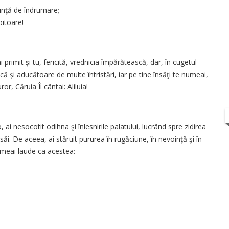
uinţă de îndrumare;
itoare!
 primit şi tu, fericită, vrednicia împărătească, dar, în cugetul
că și aducătoare de multe întristări, iar pe tine însăţi te numeai,
r, Căruia Îi cân­tai: Aliluia!
 nesocotit odihna şi înlesnirile palatului, lucrând spre zidirea
săi. De aceea, ai stăruit pururea în rugăciune, în nevoinţă şi în
rimeai laude ca acestea: