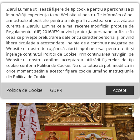
Ziarul Lumina utilizează fişiere de tip cookie pentru a personaliza și
îmbunătăți experiența ta pe Website-ul nostru. Te informăm că ne-
am actualizat politicile pentru a integra în acestea și în activitatea
curentă a Ziarului Lumina cele mai recente modificări propuse de
Regulamentul (UE) 2016/679 privind protecția persoanelor fizice în
ceea ce privește prelucrarea datelor cu caracter personal și privind
libera circulație a acestor date. Înainte de a continua navigarea pe
Website-ul nostru te rugăm să aloci timpul necesar pentru a citi și
Ziarul Lumina
›
Actualitate religioasă
›
Comunicate de presă
›
înțelege conținutul Politicii de Cookie. Prin continuarea navigării pe
Programul liturgic de la Catedrala Patriarhală în perioada 9 aprilie -
Website-ul nostru confirmi acceptarea utilizării fişierelor de tip
21 aprilie 2023
cookie conform Politicii de Cookie. Nu uita totuși că poți modifica în
orice moment setările acestor fişiere cookie urmând instrucțiunile
Programul liturgic de la Catedrala
din Politica de Cookie.
Patriarhală în perioada 9 aprilie - 21 aprilie
Politica de Cookie
GDPR
Accept
2023