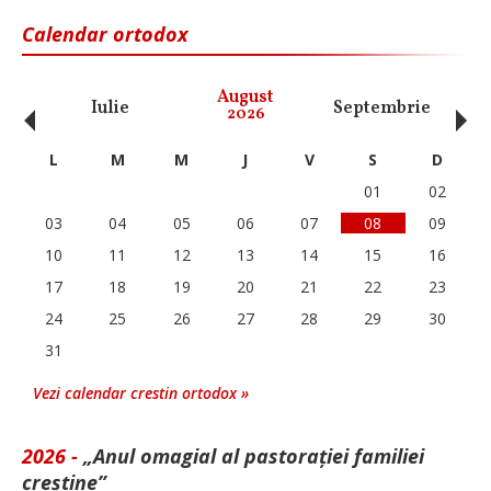
Calendar ortodox
‹
›
August
Iulie
Septembrie
O
2026
L
M
M
J
V
S
D
01
02
03
04
05
06
07
08
09
10
11
12
13
14
15
16
17
18
19
20
21
22
23
24
25
26
27
28
29
30
31
Vezi calendar crestin ortodox »
2026 -
„Anul omagial al pastorației familiei
creștine”