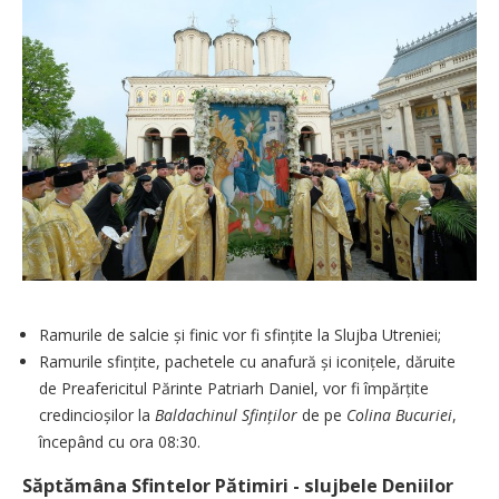
Ramurile de salcie și finic vor fi sfințite la Slujba Utreniei;
Ramurile sfințite, pachetele cu anafură și iconițele, dăruite
de Preafericitul Părinte Patriarh Daniel, vor fi împărțite
credincioșilor la
Baldachinul Sfin
ț
ilor
de pe
Colina Bucuriei
,
începând cu ora 08:30.
Săptămâna Sfintelor Pătimiri - slujbele ­Deniilor