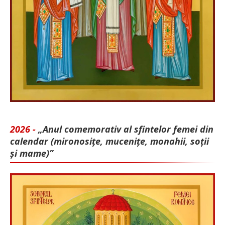
2026 -
„Anul comemorativ al sfintelor femei din
calendar (mironosițe, mu­cenițe, monahii, soții
și mame)”