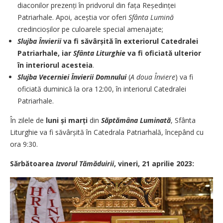
diaconilor prezenți în pridvorul din fața Reședinței
Patriarhale. Apoi, aceștia vor oferi
Sfânta Lumină
credincioșilor pe culoarele special amenajate;
Slujba Învierii
va fi săvâr
ș
it
ă
î
n exteriorul Catedralei
Patriarhale, iar
Sf
â
nta Liturghie
va fi oficiată ulterior
în interiorul acesteia
.
Slujba Vecerniei Învierii Domnului
(
A doua Înviere
) va fi
oficiată duminică la ora 12:00, în interiorul Catedralei
Patriarhale.
În zilele de
luni
ș
i mar
ț
i
din
Săptămâna Luminată
, Sfânta
Liturghie va fi săvârșită în Catedrala Patriarhală, începând cu
ora 9:30.
Sărbătoarea
Izvorul Tămăduirii
, vineri, 21 aprilie 2023: