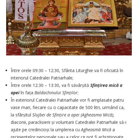
Între orele 09:30 – 12:30, Sfânta Liturghie va fi oficiată în
interiorul Catedralei Patriarhale;
Între orele 12:30 – 13:30, va fi săvârșită
Sfin
ț
irea mic
ă
a
apei
în fața
Baldachinului Sfin
ț
ilor
;
În exteriorul Catedralei Patriarhale vor fi amplasate patru
vase mari, fiecare cu o capacitate de 500 litri, urmând ca,
la sfârșitul
Slujbei de Sfin
ț
ire a apei (Agheasma Mic
ă
),
diaconii, paraclisierii și voluntarii Catedralei Patriarhale să-i
ajute pe credincioși la umplerea cu
Agheasmă Mică
a
recipientelor personale sau a celor ce pot fi achiziționate