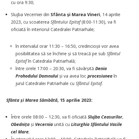
cu ora 9:30;
Slujba Vecerniei din
Sfânta și Marea Vineri
, 14 aprilie
2023, cu scoaterea
Sfântului Epitaf
(8:00-11:30), va fi
oficiată în interiorul Catedralei Patriarhale;
în intervalul orar 11:30 – 16:50, credincioșii vor avea
posibilitatea să se închine și să treacă pe sub
Sfântul
Epitaf
în Catedrala Patriarhală;
între orele 17:00 – 20:30, va fi săvârșită
Denia
Prohodului Domnului
și va avea loc
procesiunea
în
jurul Catedralei Patriarhale cu
Sfântul Epitaf
.
Sfânta
ș
i Marea S
â
mb
ă
t
ă
, 15 aprilie 2023:
Între orele 08:00 – 12:30, va fi oficiată
Slujba Ceasurilor
,
Obedni
ț
a
și
Vecernia
unită cu
Liturghia Sf
â
ntului Vasile
cel Mare
;