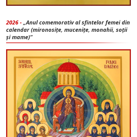
2026 -
„Anul comemorativ al sfintelor femei din
calendar (mironosițe, mu­cenițe, monahii, soții
și mame)”