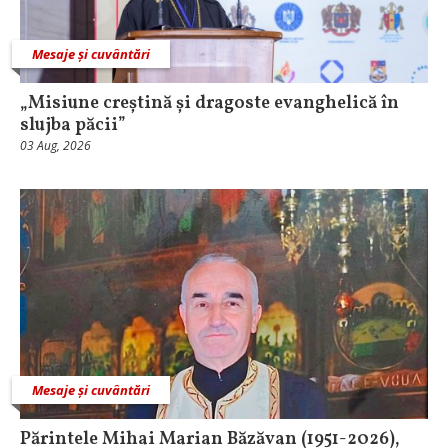
Mesaje și cuvântări
„Misiune creștină și dragoste evanghelică în
slujba păcii”
03 Aug, 2026
Mesaje și cuvântări
Părintele Mihai Marian Băzăvan (1951-2026),