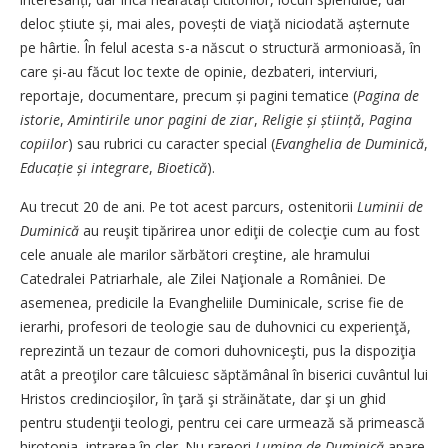
deloc știute și, mai ales, povești de viaţă niciodată așter­nute
pe hârtie. În felul acesta ­s-a născut o structură armonioasă, în
care și-au făcut loc texte de opinie, dezbateri, interviuri,
reportaje, documentare, precum și pagini tematice (
Pagina de
istorie
,
Amintirile unor pagini de ziar
,
Religie și știință
,
Pagina
copiilor
) sau rubrici cu caracter special (
Evanghelia de Duminică
,
Educație și integrare
,
Bioetică
).
Au trecut 20 de ani. Pe tot acest parcurs, ostenitorii
Luminii de
Duminică
au reuşit tipărirea unor ediţii de colecţie cum au fost
cele anuale ale marilor sărbători creştine, ale hramului
Catedralei Patriarhale, ale Zilei Naţionale a României. De
asemenea, predicile la Evangheliile Duminicale, scrise fie de
ierarhi, profesori de teologie sau de duhovnici cu experienţă,
reprezintă un tezaur de comori duhovniceşti, pus la dispoziţia
atât a preoţilor care tâlcuiesc săptămânal în biserici cuvântul lui
Hristos credincioşilor, în ţară şi străinătate, dar şi un ghid
pentru studenţii teologi, pentru cei care urmează să primească
hirotonia, intrarea în cler. Nu rareori
Lumina de Duminică
apare