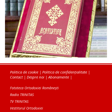
Politica de cookie
|
Politica de confidențialitate
|
Contact
|
Despre noi
|
Abonamente
|
Fototeca Ortodoxiei Românești
Radio TRINITAS
TV TRINITAS
Vestitorul Ortodoxiei