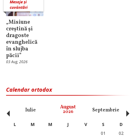
Mesaje și
cuvântări
„Misiune
creștină și
dragoste
evanghelică
în slujba
păcii”
03 Aug, 2026
Calendar ortodox
‹
›
August
Iulie
Septembrie
O
2026
L
M
M
J
V
S
D
01
02