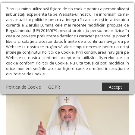
Ziarul Lumina utilizează fişiere de tip cookie pentru a personaliza și
îmbunătăți experiența ta pe Website-ul nostru. Te informăm că ne-
am actualizat politicile pentru a integra în acestea și în activitatea
curentă a Ziarului Lumina cele mai recente modificări propuse de
Regulamentul (UE) 2016/679 privind protecția persoanelor fizice în
ceea ce privește prelucrarea datelor cu caracter personal și privind
libera circulație a acestor date. Înainte de a continua navigarea pe
Website-ul nostru te rugăm să aloci timpul necesar pentru a citi și
Ziarul Lumina
›
Actualitate religioasă
›
Mesaje și cuvântări
›
înțelege conținutul Politicii de Cookie. Prin continuarea navigării pe
1.000 de duminici, 1.000 de lumini de Înviere
Website-ul nostru confirmi acceptarea utilizării fişierelor de tip
cookie conform Politicii de Cookie. Nu uita totuși că poți modifica în
1.000 de duminici, 1.000 de lumini de
orice moment setările acestor fişiere cookie urmând instrucțiunile
din Politica de Cookie.
Înviere
Politica de Cookie
GDPR
Accept