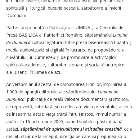
lumini de Înviere, deoarece Duminica este, din perspectivă
spirituală şi liturgică, bucurie pascală, sărbătorire a Învierii
Domnului.
Parte componentă a Publicaţiilor LUMINA şi a Centrului de
Presă BASILICA al Patriarhiei Române, săptămânalul
Lumina
de Duminică
cultivă legătura dintre presa bisericească tipărită şi
media audiovizuală şi digitală în lucrarea de propovăduire a
cuvântului lui Dumnezeu şi de promovare a activităţilor
spiritual-academice, cultural-misionare şi social-filantropice
ale ­Bisericii în lumea de azi.
Aniversăm anul acesta, de sărbătoarea Floriilor, împlinirea a
1.000 de apariţii editoriale ale săptămânalului
Lumina de
Duminică
, publicaţie de reală valoare documentară şi istorică,
ce reprezintă, totodată, şi o reflectare vie a prezentului, a ceea
ce înseamnă astăzi viaţa trăită întru Hristos. Primul număr a
apărut în 16 octombrie 2005, având subtitlul, păstrat până
astăzi,
săptămânal de spiritualitate și atitudine creștină
, ce a
definit, chiar de la început, direcția pe care își propunea să o