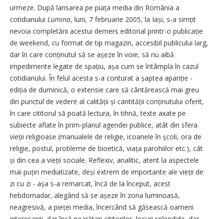
urmeze. După lansarea pe piața media din România a
cotidianului
Lumina
, luni, 7 februarie 2005, la Iași, s-a simțit
nevoia completării acestui demers editorial printr-o publicație
de weekend, cu format de tip magazin, accesibil publicului larg,
dar în care conținutul să se așeze în voie, să nu aibă
impedimente legate de spațiu, așa cum se întâmpla în cazul
cotidianului. În felul acesta s-a conturat a șaptea apariție -
ediția de duminică, o extensie care să cântărească mai greu
din punctul de vedere al calității și cantității conținutului oferit,
în care cititorul să poată lectura, în tihnă, texte axate pe
subiecte aflate în prim-planul agendei publice, atât din sfera
vieții religioase (manualele de religie, icoanele în școli, ora de
religie, postul, probleme de bioetică, viața parohiilor etc.), cât
și din cea a vieții sociale. Reflexiv, analitic, atent la aspectele
mai puțin mediatizate, deși extrem de importante ale vieții de
zi cu zi - așa s-a remarcat, încă de la început, acest
hebdomadar, alegând să se așeze în zona luminoasă,
neagresivă, a pieței ­media, încercând să găsească ­oameni
interesanți, dar încă ­ne­arătați cititorilor, locuri splendide, dar