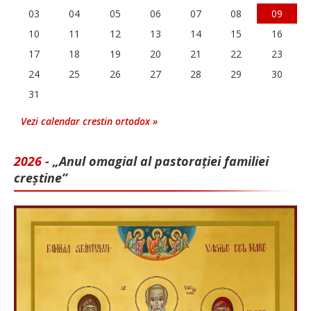
03
04
05
06
07
08
09
10
11
12
13
14
15
16
17
18
19
20
21
22
23
24
25
26
27
28
29
30
31
Vezi calendar crestin ortodox »
2026 -
„Anul omagial al pastorației familiei
creștine”