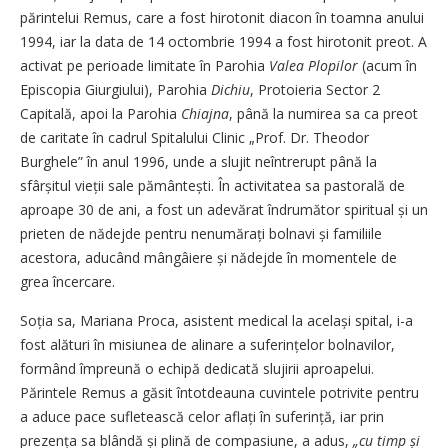
părintelui Remus, care a fost hirotonit diacon în toamna anului
1994, iar la data de 14 octombrie 1994 a fost hirotonit preot. A
activat pe perioade limitate în Parohia
Valea Plopilor
(acum în
Episcopia Giurgiului), Parohia
Dichiu
, Protoieria Sector 2
Capitală, apoi la Parohia
Chiajna
, până la numirea sa ca preot
de caritate în cadrul Spitalului Clinic „Prof. Dr. Theodor
Burghele” în anul 1996, unde a slujit neîntrerupt până la
sfârșitul vieții sale pământești. În activitatea sa pastorală de
aproape 30 de ani, a fost un adevărat îndrumător spiritual și un
prieten de nădejde pentru nenumărați bolnavi și familiile
acestora, aducând mângâiere și nădejde în momentele de
grea încercare.
Soția sa, Mariana Proca, asistent medical la același spital, i-a
fost alături în misiunea de alinare a suferințelor bolnavilor,
formând împreună o echipă dedicată slujirii aproapelui.
Părintele Remus a găsit întotdeauna cuvintele potrivite pentru
a aduce pace sufletească celor aflați în suferință, iar prin
prezența sa blândă și plină de compasiune, a adus,
„cu timp și