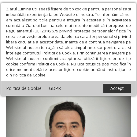
Ziarul Lumina utilizează fişiere de tip cookie pentru a personaliza și
îmbunătăți experiența ta pe Website-ul nostru. Te informăm că ne-
am actualizat politicile pentru a integra în acestea și în activitatea
curentă a Ziarului Lumina cele mai recente modificări propuse de
Regulamentul (UE) 2016/679 privind protecția persoanelor fizice în
ceea ce privește prelucrarea datelor cu caracter personal și privind
libera circulație a acestor date. Înainte de a continua navigarea pe
Website-ul nostru te rugăm să aloci timpul necesar pentru a citi și
Ziarul Lumina
›
Actualitate religioasă
›
Mesaje și cuvântări
›
înțelege conținutul Politicii de Cookie. Prin continuarea navigării pe
Părintele Remus Proca (1970-2025) – păstor devotat și mângâietor al
Website-ul nostru confirmi acceptarea utilizării fişierelor de tip
celor suferinzi
cookie conform Politicii de Cookie. Nu uita totuși că poți modifica în
orice moment setările acestor fişiere cookie urmând instrucțiunile
Părintele Remus Proca (1970-2025) – păstor
din Politica de Cookie.
devotat și mângâietor al celor suferinzi
Politica de Cookie
GDPR
Accept