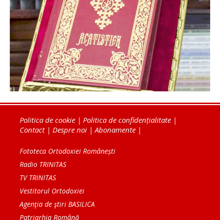
Politica de cookie
|
Politica de confidențialitate
|
Contact
|
Despre noi
|
Abonamente
|
Fototeca Ortodoxiei Românești
Radio TRINITAS
TV TRINITAS
Vestitorul Ortodoxiei
Agenţia de ştiri BASILICA
Patriarhia Română