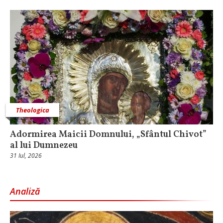
Theologica
Adormirea Maicii Domnului, „Sfântul Chivot”
al lui Dumnezeu
31 Iul, 2026
Analiză