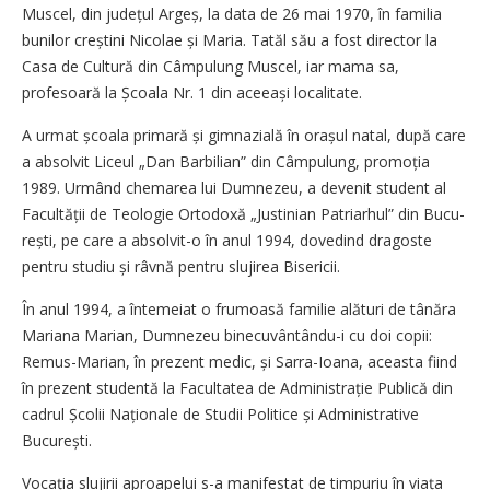
Muscel, din județul Argeș, la data de 26 mai 1970, în familia
bunilor creștini Nicolae și Maria. Tatăl său a fost director la
Casa de Cultură din Câmpulung Muscel, iar mama sa,
profesoară la Școala Nr. 1 din aceeași localitate.
A urmat școala primară și gimnazială în orașul natal, după care
a absolvit Liceul „Dan Barbilian” din Câmpulung, promoția
1989. Urmând chemarea lui Dumnezeu, a devenit student al
Facultății de Teologie Ortodoxă „Justinian Patriarhul” din Bucu­
rești, pe care a absolvit-o în anul 1994, dovedind dragoste
pentru studiu și râvnă pentru slujirea Bisericii.
În anul 1994, a întemeiat o frumoasă familie alături de tânăra
Mariana Marian, Dumnezeu binecuvântându-i cu doi copii:
Remus-Marian, în prezent medic, și Sarra-Ioana, aceasta fiind
în prezent studentă la Facultatea de Administrație Publică din
cadrul Școlii Naționale de Studii Politice și Administrative
București.
Vocația slujirii aproapelui s-a manifestat de timpuriu în viața