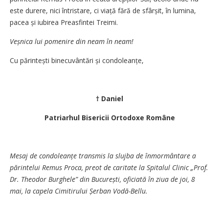
este durere, nici întristare, ci viață fără de sfârșit, în lumina,
pacea și iubirea Preasfintei Treimi.
Veșnica lui pomenire din neam în neam!
Cu părintești binecuvântări și condo­leanțe,
† Daniel
Patriarhul Bisericii Ortodoxe Române
Mesaj de condoleanțe transmis la slujba de înmormântare a
părintelui Remus Proca, preot de caritate la Spitalul Clinic „Prof.
Dr. Theodor Burghele” din Bucu­rești, oficiată în ziua de joi, 8
mai, la capela Cimitirului Șerban Vodă-Bellu.