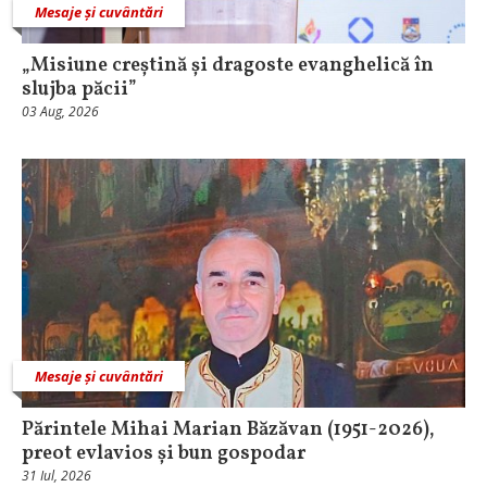
Mesaje și cuvântări
„Misiune creștină și dragoste evanghelică în
slujba păcii”
03 Aug, 2026
Mesaje și cuvântări
Părintele Mihai Marian Băzăvan (1951-2026),
preot evlavios și bun gospodar
31 Iul, 2026