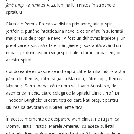
fără timp”
(
2 Timotei
4, 2), lumina lui Hristos în saloanele
spitalului.
Părintele Remus Proca s-a distins prin abnegație și spirit
jertfelnic, punând întotdeauna nevoile celor aflați în suferință
mai presus de propriile nevoi. A fost un duhovnic înțelept și un
preot care a știut să ofere mângâiere și speranță, având un
impact profund asupra vieții spirituale a familiilor pacienților
acestui spital.
Condoleanțele noastre se îndreaptă către familia îndurerată a
părintelui Remus, către soția sa Mariana, către copii, Remus-
Marian și Sarra-Ioana, către nora sa, Ioana Anastasia, de
asemenea medic, către colegii de la Spitalul Clinic „Prof. Dr.
Theodor Burghele” și către toți cei care l-au prețuit pentru
slujirea sa devotată și iubirea jertfelnică.
În aceste momente de despărțire vremelnică, ne rugăm ca
Domnul Iisus Hristos, Marele Arhiereu, să așeze sufletul
părintelui Remus Proca în ceata drepților Săi, acolo unde nu