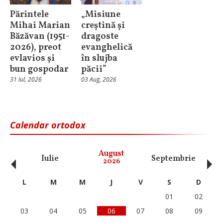
Părintele
„Misiune
Mihai Marian
creștină și
Băzăvan (1951-
dragoste
2026), preot
evanghelică
evlavios și
în slujba
bun gospodar
păcii”
31 Iul, 2026
03 Aug, 2026
Calendar ortodox
‹
›
August
Iulie
Septembrie
O
2026
L
M
M
J
V
S
D
01
02
03
04
05
06
07
08
09