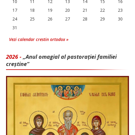
10
11
12
13
14
15
16
17
18
19
20
21
22
23
24
25
26
27
28
29
30
31
Vezi calendar crestin ortodox »
2026 -
„Anul omagial al pastorației familiei
creștine”