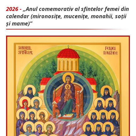
2026 -
„Anul comemorativ al sfintelor femei din
calendar (mironosițe, mu­cenițe, monahii, soții
și mame)”