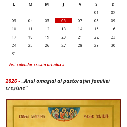
L
M
M
J
V
S
D
01
02
03
04
05
06
07
08
09
10
11
12
13
14
15
16
17
18
19
20
21
22
23
24
25
26
27
28
29
30
31
Vezi calendar crestin ortodox »
2026 -
„Anul omagial al pastorației familiei
creștine”