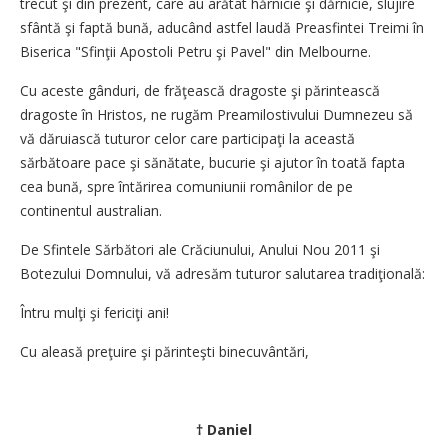
trecut şi din prezent, care au arătat hărnicie şi dărnicie, slujire
sfântă şi faptă bună, aducând astfel laudă Preasfintei Treimi în
Biserica "Sfinţii Apostoli Petru şi Pavel" din Melbourne.
Cu aceste gânduri, de frăţească dragoste şi părintească
dragoste în Hristos, ne rugăm Preamilostivului Dumnezeu să
vă dăruiască tuturor celor care participaţi la această
sărbătoare pace şi sănătate, bucurie şi ajutor în toată fapta
cea bună, spre întărirea comuniunii românilor de pe
continentul australian.
De Sfintele Sărbători ale Crăciunului, Anului Nou 2011 şi
Botezului Domnului, vă adresăm tuturor salutarea tradiţională:
Întru mulţi şi fericiţi ani!
Cu aleasă preţuire şi părinteşti binecuvântări,
† Daniel