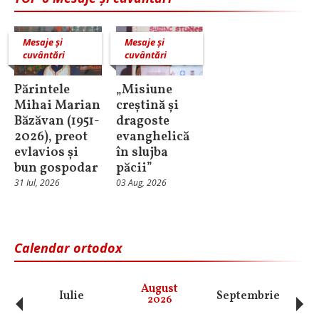
Mesaje și
Mesaje și
cuvântări
cuvântări
Părintele
„Misiune
Mihai Marian
creștină și
Băzăvan (1951-
dragoste
2026), preot
evanghelică
evlavios și
în slujba
bun gospodar
păcii”
31 Iul, 2026
03 Aug, 2026
Calendar ortodox
‹
›
August
Iulie
Septembrie
O
2026