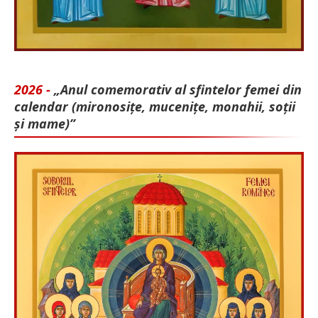
2026 -
„Anul comemorativ al sfintelor femei din
calendar (mironosițe, mu­cenițe, monahii, soții
și mame)”