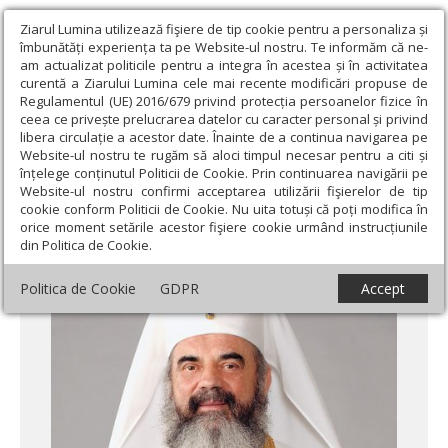
Ziarul Lumina utilizează fişiere de tip cookie pentru a personaliza și
îmbunătăți experiența ta pe Website-ul nostru. Te informăm că ne-
am actualizat politicile pentru a integra în acestea și în activitatea
curentă a Ziarului Lumina cele mai recente modificări propuse de
Regulamentul (UE) 2016/679 privind protecția persoanelor fizice în
ceea ce privește prelucrarea datelor cu caracter personal și privind
libera circulație a acestor date. Înainte de a continua navigarea pe
Website-ul nostru te rugăm să aloci timpul necesar pentru a citi și
Ziarul Lumina
›
Actualitate religioasă
›
Mesaje și cuvântări
›
înțelege conținutul Politicii de Cookie. Prin continuarea navigării pe
Sărbătoare şi Binecuvântare la Melbourne
Website-ul nostru confirmi acceptarea utilizării fişierelor de tip
cookie conform Politicii de Cookie. Nu uita totuși că poți modifica în
Sărbătoare şi Binecuvântare la Melbourne
orice moment setările acestor fişiere cookie urmând instrucțiunile
din Politica de Cookie.
Politica de Cookie
GDPR
Accept