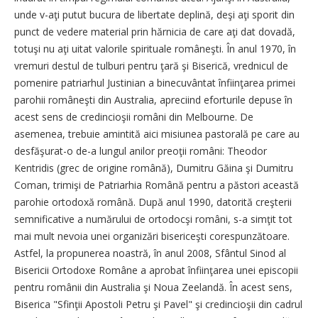
unde v-aţi putut bucura de libertate deplină, deşi aţi sporit din
punct de vedere material prin hărnicia de care aţi dat dovadă,
totuşi nu aţi uitat valorile spirituale româneşti. În anul 1970, în
vremuri destul de tulburi pentru ţară şi Biserică, vrednicul de
pomenire patriarhul Justinian a binecuvântat înfiinţarea primei
parohii româneşti din Australia, apreciind eforturile depuse în
acest sens de credincioşii români din Melbourne. De
asemenea, trebuie amintită aici misiunea pastorală pe care au
desfăşurat-o de-a lungul anilor preoţii români: Theodor
Kentridis (grec de origine română), Dumitru Găina şi Dumitru
Coman, trimişi de Patriarhia Română pentru a păstori această
parohie ortodoxă română. După anul 1990, datorită creşterii
semnificative a numărului de ortodocşi români, s-a simţit tot
mai mult nevoia unei organizări bisericeşti corespunzătoare.
Astfel, la propunerea noastră, în anul 2008, Sfântul Sinod al
Bisericii Ortodoxe Române a aprobat înfiinţarea unei episcopii
pentru românii din Australia şi Noua Zeelandă. În acest sens,
Biserica "Sfinţii Apostoli Petru şi Pavel" şi credincioşii din cadrul