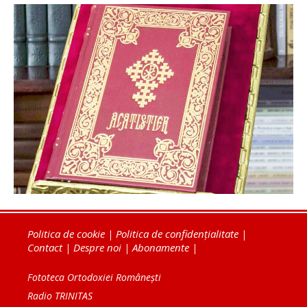
Politica de cookie
|
Politica de confidențialitate
|
Contact
|
Despre noi
|
Abonamente
|
Fototeca Ortodoxiei Românești
Radio TRINITAS