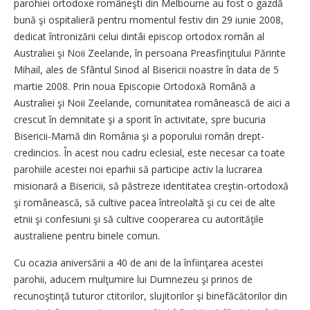
parohiei ortodoxe româneşti din Melbourne au fost o gazdă
bună şi ospitalieră pentru momentul festiv din 29 iunie 2008,
dedicat întronizării celui dintâi episcop ortodox român al
Australiei şi Noii Zeelande, în persoana Preasfinţitului Părinte
Mihail, ales de Sfântul Sinod al Bisericii noastre în data de 5
martie 2008. Prin noua Episcopie Ortodoxă Română a
Australiei şi Noii Zeelande, comunitatea românească de aici a
crescut în demnitate şi a sporit în activitate, spre bucuria
Bisericii-Mamă din România şi a poporului român drept-
credincios. În acest nou cadru eclesial, este necesar ca toate
parohiile acestei noi eparhii să participe activ la lucrarea
misionară a Bisericii, să păstreze identitatea creştin-ortodoxă
şi românească, să cultive pacea întreolaltă şi cu cei de alte
etnii şi confesiuni şi să cultive cooperarea cu autorităţile
australiene pentru binele comun.
Cu ocazia aniversării a 40 de ani de la înfiinţarea acestei
parohii, aducem mulţumire lui Dumnezeu şi prinos de
recunoştinţă tuturor ctitorilor, slujitorilor şi binefăcătorilor din