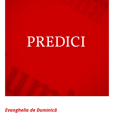
Evanghelia de Duminică