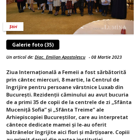
Știri
Galerie foto (35)
Un articol de:
Diac. Emilian Apostolescu
-
08 Martie 2023
Ziua Internațională a Femeii a fost sărbătorită
prin cântec miercuri, 8 martie, la Centrul de
îngrijire pentru persoane vârstnice Luxab din
București. Rezidenții căminului au avut bucuria
de a primi 35 de copii de la centrele de zi „Sfânta
Muceniță Sofia” și „Sfânta Treime” ale
Arhiepiscopiei Bucureștilor, care au interpretat
cântece dedicate mamei și le-au oferit
bătrânelor îngrijite aici flori și mărțișoare. Copiii
au primit daruri din partea instituției.