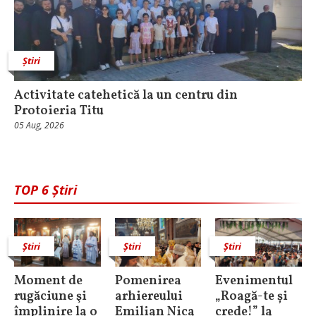
Știri
Activitate catehetică la un centru din
Protoieria Titu
05 Aug, 2026
TOP 6 Știri
Știri
Știri
Știri
Moment de
Pomenirea
Evenimentul
rugăciune şi
arhiereului
„Roagă-te și
împlinire la o
Emilian Nica
crede!” la