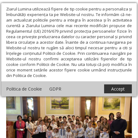
Ziarul Lumina utilizează fişiere de tip cookie pentru a personaliza și
îmbunătăți experiența ta pe Website-ul nostru. Te informăm că ne-
am actualizat politicile pentru a integra în acestea și în activitatea
curentă a Ziarului Lumina cele mai recente modificări propuse de
Regulamentul (UE) 2016/679 privind protecția persoanelor fizice în
ceea ce privește prelucrarea datelor cu caracter personal și privind
libera circulație a acestor date. Înainte de a continua navigarea pe
Website-ul nostru te rugăm să aloci timpul necesar pentru a citi și
Ziarul Lumina
›
Actualitate religioasă
›
Știri
›
Cântece dedicate
înțelege conținutul Politicii de Cookie. Prin continuarea navigării pe
Zilei Femeii la un cămin de bătrâni din Capitală
Website-ul nostru confirmi acceptarea utilizării fişierelor de tip
cookie conform Politicii de Cookie. Nu uita totuși că poți modifica în
Cântece dedicate Zilei Femeii la un cămin
orice moment setările acestor fişiere cookie urmând instrucțiunile
din Politica de Cookie.
de bătrâni din Capitală
Politica de Cookie
GDPR
Accept