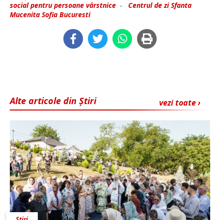
social pentru persoane vârstnice
-
Centrul de zi Sfanta
Mucenita Sofia Bucuresti
Alte articole din Știri
vezi toate ›
Știri