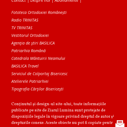
Contact
|
Despre noi
|
Abonamente
|
Fototeca Ortodoxiei Românești
Radio TRINITAS
TV TRINITAS
Vestitorul Ortodoxiei
Agenţia de ştiri BASILICA
Patriarhia Română
Catedrala Mântuirii Neamului
BASILICA Travel
Serviciul de Colportaj Bisericesc
Atelierele Patriarhiei
Tipografia Cărţilor Bisericeşti
Conținutul și design-ul site-ului, toate informaţiile
publicate pe site de Ziarul Lumina sunt protejate de
dispoziţiile legale în vigoare privind dreptul de autor şi
drepturile conexe. Aceste obiecte nu pot fi copiate pentru