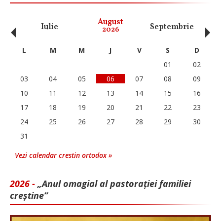
‹
›
August
Iulie
Septembrie
O
2026
L
M
M
J
V
S
D
01
02
03
04
05
06
07
08
09
10
11
12
13
14
15
16
17
18
19
20
21
22
23
24
25
26
27
28
29
30
31
Vezi calendar crestin ortodox »
2026 -
„Anul omagial al pastorației familiei
creștine”