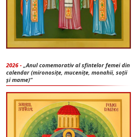
2026 -
„Anul comemorativ al sfintelor femei din
calendar (mironosițe, mu­cenițe, monahii, soții
și mame)”