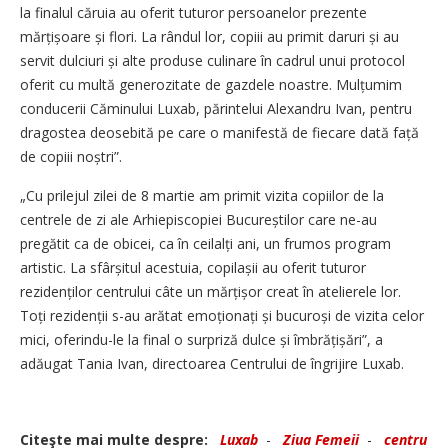
la finalul căruia au oferit tuturor persoanelor prezente
mărțișoare și flori. La rândul lor, copiii au primit daruri și au
servit dulciuri și alte produse culinare în cadrul unui protocol
oferit cu multă generozitate de gazdele noastre. Mulțumim
conducerii Căminului Luxab, părintelui Alexandru Ivan, pentru
dragostea deosebită pe care o manifestă de fiecare dată față
de copiii noștri”.
„Cu prilejul zilei de 8 martie am primit vizita copiilor de la
centrele de zi ale Arhi­episcopiei Bucureștilor care ne-au
pregătit ca de obicei, ca în ceilalți ani, un frumos program
artistic. La sfârșitul acestuia, copilașii au oferit tuturor
rezidenților centrului câte un mărțișor creat în atelierele lor.
Toți rezidenții s-au arătat emoționați și bucuroși de vizita celor
mici, oferindu-le la final o surpriză dulce și îmbrățișări”, a
adăugat Tania Ivan, directoarea Centrului de îngrijire Luxab.
Citeşte mai multe despre:
Luxab
-
Ziua Femeii
-
centru