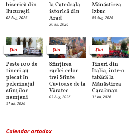
biserică din
la Catedrala
Mănăstirea
Bucureşti
istorică din
Izbuc
Arad
02 Aug, 2026
05 Aug, 2026
30 Iul, 2026
Știri
Știri
Știri
Peste 100 de
Sfințirea
Tineri din
tineri au
raclei celor
Italia, într-o
plecat în
trei Sfinte
tabără la
pelerinajul
Cuvioase de la
Mănăstirea
sfinților
Văratec
Caraiman
nemțeni
03 Aug, 2026
31 Iul, 2026
31 Iul, 2026
Calendar ortodox