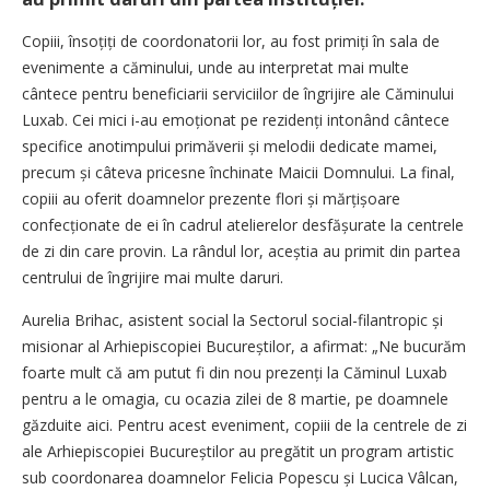
Copiii, însoțiți de coordonatorii lor, au fost primiți în sala de
evenimente a căminului, unde au interpretat mai multe
cântece pentru beneficiarii serviciilor de îngrijire ale Căminului
Luxab. Cei mici i-au emoționat pe rezidenți intonând cântece
specifice anotimpului primăverii și melodii dedicate mamei,
precum și câteva pricesne închinate Maicii Domnului. La final,
copiii au oferit doamnelor prezente flori și mărțișoare
confecțio­nate de ei în cadrul atelierelor desfășurate la centrele
de zi din care provin. La rândul lor, aceștia au primit din partea
centrului de îngrijire mai multe daruri.
Aurelia Brihac, asistent social la Sectorul social-filantropic și
misionar al Arhiepiscopiei Bucureștilor, a afirmat: „Ne bucurăm
foarte mult că am putut fi din nou prezenți la Căminul Luxab
pentru a le omagia, cu ocazia zilei de 8 martie, pe doamnele
găzduite aici. Pentru acest eveniment, copiii de la centrele de zi
ale Arhiepiscopiei Bucureștilor au pregătit un program artistic
sub coordonarea doamnelor Felicia Popescu și Lucica Vâlcan,