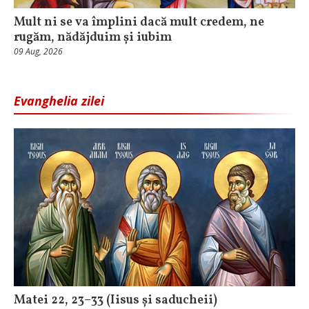
Mult ni se va împlini dacă mult credem, ne
rugăm, nădăjduim și iubim
09 Aug, 2026
Evanghelia zilei
Matei 22, 23–33 (Iisus și saducheii)