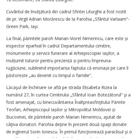
Cuvântul de învăţătură din cadrul Sfintei Liturghii a fost rostit
de pr. Virgil Adrian Morărescu de la Parohia „Sfântul Varlaam”-
Green Park, Iaşi.
La final, părintele paroh Marian-Viorel Nimerincu, care este și
inspector eparhial în cadrul Departamentului cimitire,
monumente și servicii funerare al Arhiepiscopiei Iaşilor, a
mulțumit tuturor pentru prezență și pentru împreuna-
rugăciune, subliniind impor­tanța faptului că enoriașii pe care îi
păs­torește „au devenit cu timpul o familie”.
Lăcaşul de închinare se află pe strada Elisabeta Rizea la
numărul 27, în curtea Cimitirului „Sfântul Ioan Botezătorul” şi a
fost amenajat, cu binecuvântarea Înaltpreasfinţitului Părinte
Teofan, Arhiepiscopul Iașilor și Mitropolitul Moldovei și
Bucovinei, de părintele paroh Marian Nimerincu, ajutat de
câţiva donatori. Parohia deţine în prezent două spaţii donate
de inginerul Sorin Ionescu. În primul funcţionează paraclisul şi o