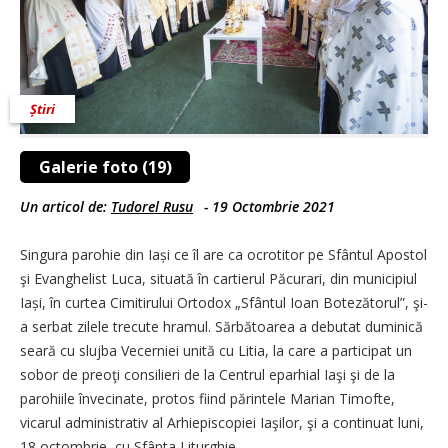
Știri
Galerie foto (19)
Un articol de:
Tudorel Rusu
-
19 Octombrie 2021
Singura parohie din Iași ce îl are ca ocrotitor pe Sfântul Apostol
şi Evanghelist Luca, situată în cartierul Păcurari, din municipiul
Iași, în curtea Cimitirului Ortodox „Sfântul Ioan Botezătorul”, şi-
a serbat zilele trecute hramul. Sărbătoarea a debutat duminică
seară cu slujba Vecerniei unită cu Litia, la care a participat un
sobor de preoţi consilieri de la Centrul eparhial Iaşi şi de la
parohiile învecinate, protos fiind părintele Marian Timofte,
vicarul administrativ al Arhiepiscopiei Iaşilor, şi a continuat luni,
18 octombrie, cu Sfânta Liturghie.