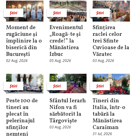
Știri
Știri
Știri
Moment de
Evenimentul
Sfințirea
rugăciune şi
„Roagă-te și
raclei celor
împlinire la o
crede!” la
trei Sfinte
biserică din
Mănăstirea
Cuvioase de la
Bucureşti
Izbuc
Văratec
02 Aug, 2026
05 Aug, 2026
03 Aug, 2026
Știri
Știri
Știri
Peste 100 de
Sfântul Ierarh
Tineri din
tineri au
Nifon va fi
Italia, într-o
plecat în
sărbătorit la
tabără la
pelerinajul
Târgoviște
Mănăstirea
sfinților
Caraiman
03 Aug, 2026
nemțeni
31 Iul, 2026