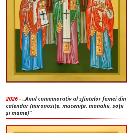
2026 -
„Anul comemorativ al sfintelor femei din
calendar (mironosițe, mu­cenițe, monahii, soții
și mame)”