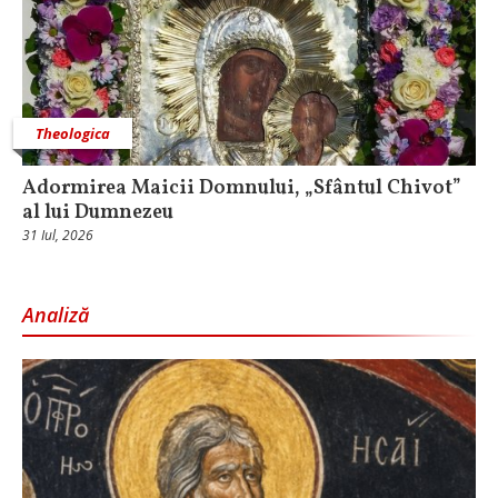
Theologica
Adormirea Maicii Domnului, „Sfântul Chivot”
al lui Dumnezeu
31 Iul, 2026
Analiză