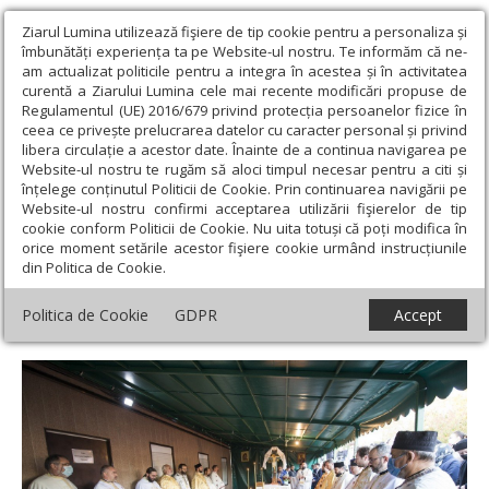
Ziarul Lumina utilizează fişiere de tip cookie pentru a personaliza și
îmbunătăți experiența ta pe Website-ul nostru. Te informăm că ne-
am actualizat politicile pentru a integra în acestea și în activitatea
curentă a Ziarului Lumina cele mai recente modificări propuse de
Regulamentul (UE) 2016/679 privind protecția persoanelor fizice în
ceea ce privește prelucrarea datelor cu caracter personal și privind
libera circulație a acestor date. Înainte de a continua navigarea pe
Website-ul nostru te rugăm să aloci timpul necesar pentru a citi și
Ziarul Lumina
›
Actualitate religioasă
›
Știri
›
Hram la singura
înțelege conținutul Politicii de Cookie. Prin continuarea navigării pe
parohie din Iași ce-l are ca ocrotitor pe Sfântul Apostol şi
Website-ul nostru confirmi acceptarea utilizării fişierelor de tip
Evanghelist Luca
cookie conform Politicii de Cookie. Nu uita totuși că poți modifica în
orice moment setările acestor fişiere cookie urmând instrucțiunile
Hram la singura parohie din Iași ce-l are ca
din Politica de Cookie.
ocrotitor pe Sfântul Apostol şi Evanghelist
Politica de Cookie
GDPR
Accept
Luca