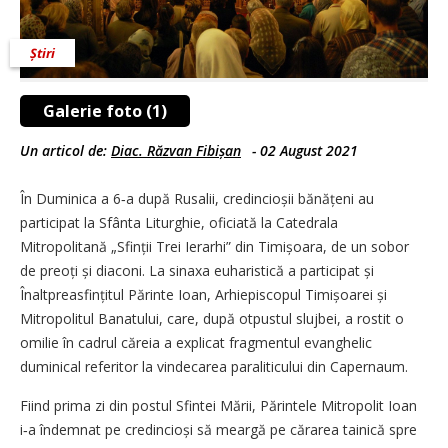
Știri
Galerie foto (1)
Un articol de:
Diac. Răzvan Fibișan
-
02 August 2021
În Duminica a 6‑a după Rusalii, credincioșii bănățeni au
participat la Sfânta Liturghie, oficiată la Catedrala
Mitropolitană „Sfinții Trei Ierarhi” din Timișoara, de un sobor
de preoți și diaconi. La sinaxa euharistică a participat și
Înaltpreasfințitul Părinte Ioan, Arhiepiscopul Timișoarei și
Mitropolitul Banatului, care, după otpustul slujbei, a rostit o
omilie în cadrul căreia a explicat fragmentul evanghelic
duminical referitor la vindecarea paraliticului din Capernaum.
Fiind prima zi din postul Sfintei Mării, Părintele Mitropolit Ioan
i‑a îndemnat pe credincioși să meargă pe cărarea tainică spre