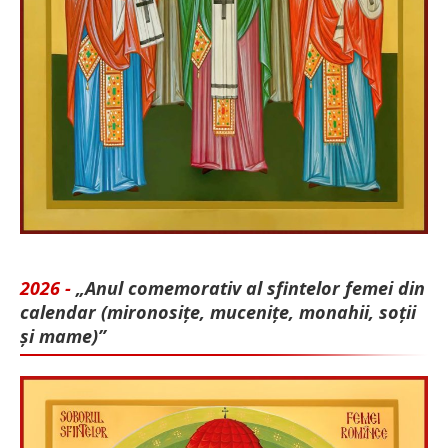
2026 -
„Anul comemorativ al sfintelor femei din
calendar (mironosițe, mu­cenițe, monahii, soții
și mame)”