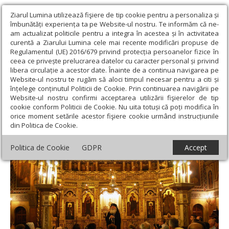
Ziarul Lumina utilizează fişiere de tip cookie pentru a personaliza și
îmbunătăți experiența ta pe Website-ul nostru. Te informăm că ne-
am actualizat politicile pentru a integra în acestea și în activitatea
curentă a Ziarului Lumina cele mai recente modificări propuse de
Regulamentul (UE) 2016/679 privind protecția persoanelor fizice în
ceea ce privește prelucrarea datelor cu caracter personal și privind
libera circulație a acestor date. Înainte de a continua navigarea pe
Website-ul nostru te rugăm să aloci timpul necesar pentru a citi și
Ziarul Lumina
›
Actualitate religioasă
›
Știri
›
Începutul Postului
înțelege conținutul Politicii de Cookie. Prin continuarea navigării pe
Adormirii Maicii Domnului la Timișoara
Website-ul nostru confirmi acceptarea utilizării fişierelor de tip
cookie conform Politicii de Cookie. Nu uita totuși că poți modifica în
Începutul Postului Adormirii Maicii
orice moment setările acestor fişiere cookie urmând instrucțiunile
din Politica de Cookie.
Domnului la Timișoara
Politica de Cookie
GDPR
Accept