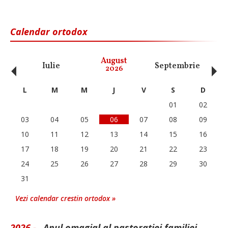
Calendar ortodox
‹
›
August
Iulie
Septembrie
O
2026
L
M
M
J
V
S
D
01
02
03
04
05
06
07
08
09
10
11
12
13
14
15
16
17
18
19
20
21
22
23
24
25
26
27
28
29
30
31
Vezi calendar crestin ortodox »
2026 -
„Anul omagial al pastorației familiei