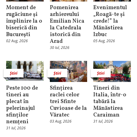
Moment de
Pomenirea
Evenimentul
rugăciune şi
arhiereului
„Roagă-te și
împlinire la o
Emilian Nica
crede!” la
biserică din
la Catedrala
Mănăstirea
Bucureşti
istorică din
Izbuc
Arad
02 Aug, 2026
05 Aug, 2026
30 Iul, 2026
Știri
Știri
Știri
Peste 100 de
Sfințirea
Tineri din
tineri au
raclei celor
Italia, într-o
plecat în
trei Sfinte
tabără la
pelerinajul
Cuvioase de la
Mănăstirea
sfinților
Văratec
Caraiman
nemțeni
03 Aug, 2026
31 Iul, 2026
31 Iul, 2026