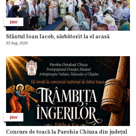
Știri
Sfântul Ioan Iacob, sărbătorit la el acasă
05 Aug, 2026
Știri
​Concurs de toacă la Parohia Chiuza din judeţul