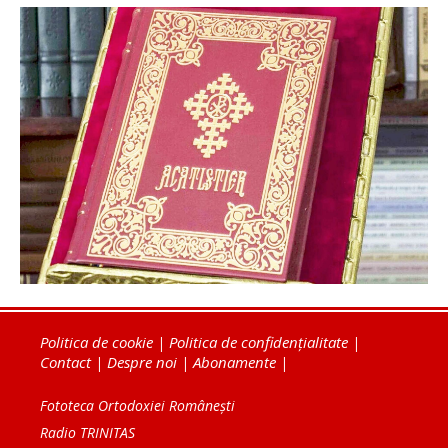
Politica de cookie
|
Politica de confidențialitate
|
Contact
|
Despre noi
|
Abonamente
|
Fototeca Ortodoxiei Românești
Radio TRINITAS