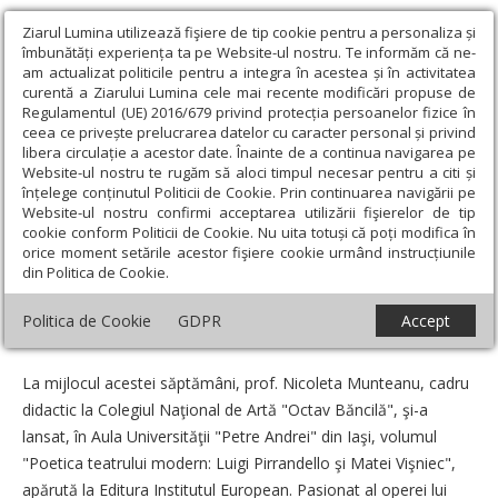
Ziarul Lumina utilizează fişiere de tip cookie pentru a personaliza și
îmbunătăți experiența ta pe Website-ul nostru. Te informăm că ne-
am actualizat politicile pentru a integra în acestea și în activitatea
curentă a Ziarului Lumina cele mai recente modificări propuse de
Regulamentul (UE) 2016/679 privind protecția persoanelor fizice în
ceea ce privește prelucrarea datelor cu caracter personal și privind
libera circulație a acestor date. Înainte de a continua navigarea pe
Website-ul nostru te rugăm să aloci timpul necesar pentru a citi și
Ziarul Lumina
›
Actualitate religioasă
›
Știri
›
Lansare de carte:
înțelege conținutul Politicii de Cookie. Prin continuarea navigării pe
„Poetica teatrului modern”
Website-ul nostru confirmi acceptarea utilizării fişierelor de tip
cookie conform Politicii de Cookie. Nu uita totuși că poți modifica în
Lansare de carte: „Poetica teatrului
orice moment setările acestor fişiere cookie urmând instrucțiunile
din Politica de Cookie.
modern”
Politica de Cookie
GDPR
Accept
Data:
19 Feb 2011
La mijlocul acestei săptămâni, prof. Nicoleta Munteanu, cadru
didactic la Colegiul Naţional de Artă "Octav Băncilă", şi-a
lansat, în Aula Universităţii "Petre Andrei" din Iaşi, volumul
"Poetica teatrului modern: Luigi Pirrandello şi Matei Vişniec",
apărută la Editura Institutul European. Pasionat al operei lui