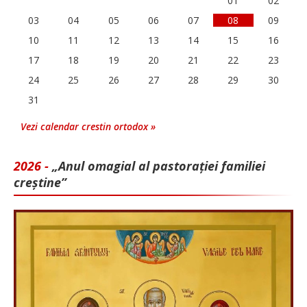
01
02
03
04
05
06
07
08
09
10
11
12
13
14
15
16
17
18
19
20
21
22
23
24
25
26
27
28
29
30
31
Vezi calendar crestin ortodox »
2026 -
„Anul omagial al pastorației familiei
creștine”