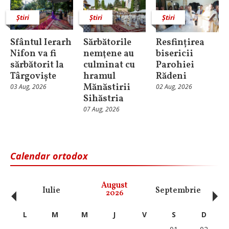
Știri
Știri
Știri
Sfântul Ierarh
Sărbătorile
Resfințirea
Nifon va fi
nemţene au
bisericii
sărbătorit la
culminat cu
Parohiei
Târgoviște
hramul
Rădeni
Mănăstirii
03 Aug, 2026
02 Aug, 2026
Sihăstria
07 Aug, 2026
Calendar ortodox
‹
›
August
Iulie
Septembrie
O
2026
L
M
M
J
V
S
D