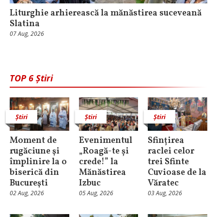
Liturghie arhierească la mănăstirea suceveană
Slatina
07 Aug, 2026
TOP 6 Știri
Știri
Știri
Știri
Moment de
Evenimentul
Sfințirea
rugăciune şi
„Roagă-te și
raclei celor
împlinire la o
crede!” la
trei Sfinte
biserică din
Mănăstirea
Cuvioase de la
Bucureşti
Izbuc
Văratec
02 Aug, 2026
05 Aug, 2026
03 Aug, 2026