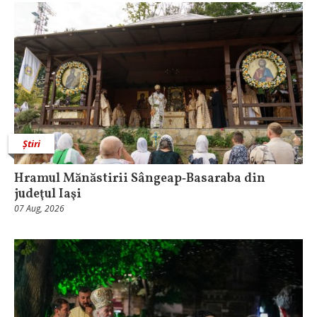
Știri
Hramul Mănăstirii Sângeap‑Basaraba din
judeţul Iaşi
07 Aug, 2026