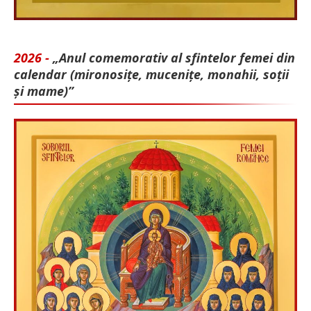
2026 -
„Anul comemorativ al sfintelor femei din
calendar (mironosițe, mu­cenițe, monahii, soții
și mame)”