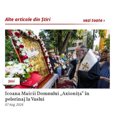
Alte articole din Știri
vezi toate ›
Știri
Icoana Maicii Domnului „Axionița” în
pelerinaj la Vaslui
07 Aug, 2026