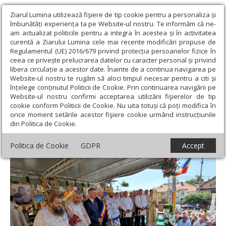
Ziarul Lumina utilizează fişiere de tip cookie pentru a personaliza și
îmbunătăți experiența ta pe Website-ul nostru. Te informăm că ne-
am actualizat politicile pentru a integra în acestea și în activitatea
curentă a Ziarului Lumina cele mai recente modificări propuse de
Regulamentul (UE) 2016/679 privind protecția persoanelor fizice în
ceea ce privește prelucrarea datelor cu caracter personal și privind
libera circulație a acestor date. Înainte de a continua navigarea pe
Website-ul nostru te rugăm să aloci timpul necesar pentru a citi și
Ziarul Lumina
›
Actualitate religioasă
›
Știri
›
Resfințire de
înțelege conținutul Politicii de Cookie. Prin continuarea navigării pe
pictură și sfințire de complex parohial, la Parohia nemțeană
Website-ul nostru confirmi acceptarea utilizării fişierelor de tip
Grumăzești
cookie conform Politicii de Cookie. Nu uita totuși că poți modifica în
orice moment setările acestor fişiere cookie urmând instrucțiunile
Resfințire de pictură și sfințire de complex
din Politica de Cookie.
parohial, la Parohia nemțeană Grumăzești
Politica de Cookie
GDPR
Accept