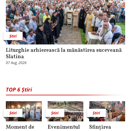
Știri
Liturghie arhierească la mănăstirea suceveană
Slatina
07 Aug, 2026
TOP 6 Știri
Știri
Știri
Știri
Moment de
Evenimentul
Sfințirea