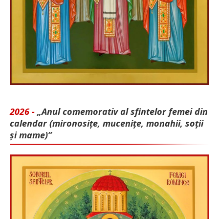
2026 -
„Anul comemorativ al sfintelor femei din
calendar (mironosițe, mu­cenițe, monahii, soții
și mame)”