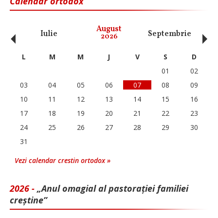
Calendar ortodox
‹
›
August
Iulie
Septembrie
O
2026
L
M
M
J
V
S
D
01
02
03
04
05
06
07
08
09
10
11
12
13
14
15
16
17
18
19
20
21
22
23
24
25
26
27
28
29
30
31
Vezi calendar crestin ortodox »
2026 -
„Anul omagial al pastorației familiei
creștine”