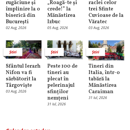
rugăciune şi
„Roagă-te și
raclei celor
împlinire la o
crede!” la
trei Sfinte
biserică din
Mănăstirea
Cuvioase de la
Bucureşti
Izbuc
Văratec
02 Aug, 2026
05 Aug, 2026
03 Aug, 2026
Știri
Știri
Știri
Sfântul Ierarh
Peste 100 de
Tineri din
Nifon va fi
tineri au
Italia, într-o
sărbătorit la
plecat în
tabără la
Târgoviște
pelerinajul
Mănăstirea
sfinților
Caraiman
03 Aug, 2026
nemțeni
31 Iul, 2026
31 Iul, 2026