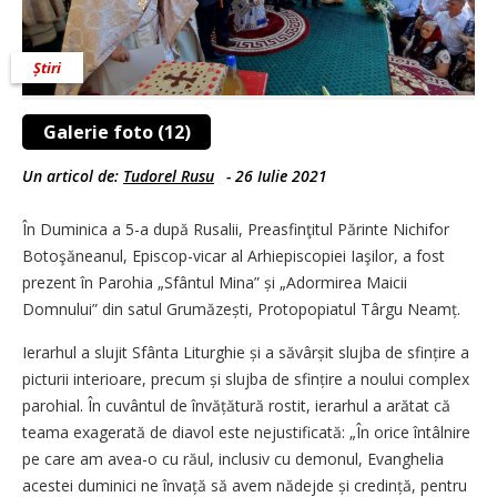
Știri
Galerie foto (12)
Un articol de:
Tudorel Rusu
-
26 Iulie 2021
În Duminica a 5-a după Rusalii, Preasfinţitul Părinte Nichifor
Botoşăneanul, Episcop-vicar al Arhiepiscopiei Iaşilor, a fost
prezent în Parohia „Sfântul Mina” și „Adormirea Maicii
Domnului” din satul Grumăzești, Protopopiatul Târgu Neamț.
Ierarhul a slujit Sfânta Liturghie și a săvârșit slujba de sfințire a
picturii interioare, precum și slujba de sfințire a noului complex
parohial. În cuvântul de învățătură rostit, ierarhul a arătat că
teama exagerată de diavol este nejustificată: „În orice întâlnire
pe care am avea-o cu răul, inclusiv cu demonul, Evanghelia
acestei duminici ne învață să avem nădejde și credință, pentru