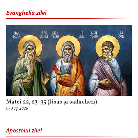
Evanghelia zilei
Matei 22, 23–33 (Iisus și saducheii)
07 Aug, 2026
Apostolul zilei