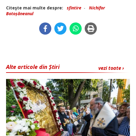
Citeşte mai multe despre:
sfintire
-
Nichifor
Botoșăneanul
Alte articole din Știri
vezi toate ›