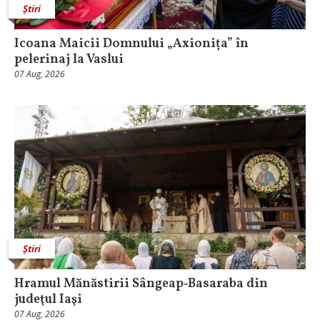
Știri
Icoana Maicii Domnului „Axionița” în
pelerinaj la Vaslui
07 Aug, 2026
Știri
Hramul Mănăstirii Sângeap‑Basaraba din
judeţul Iaşi
07 Aug, 2026