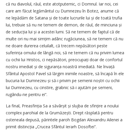
că nu diavolul, răul, este atotputernic, ci Domnul. Iar noi, cei
care am făcut legământul cu Dumnezeu în Botez, anume că
ne lepădăm de Satana și de toate lucrurile lui și de toată trufia
lui, trebuie să nu ne temem de demon, de răul, de minciuna și
de seducția lui și a acestei lumi. Să ne temem de faptul că de
multe ori nu mai simțim adânc rugăciunea, să ne temem că nu
ne doare durerea celuilalt, că trecem nepăsători peste
suferința omului de lângă noi, să ne temem că nu privim lumea
cu ochii lui Hristos, ci nepăsători, preocupați doar de confortul
nostru imediat și de sigu­ranța noastră imediată. Ne învață
Sfântul Apostol Pavel să lărgim inimile noastre, să încapă în ele
bucuria lui Dumnezeu și să-i privim pe semenii noștri cu ochii
lui Dumnezeu, cu cinstire, grabnic să-i ajutăm pe semeni,
rugându-ne pentru ei”.
La final, Preasfinția Sa a săvâr­șit și slujba de sfințire a noului
complex parohial de la Grumă­zești. Drept răsplată pentru
osteneala depusă, părintele paroh Bogdan Alexandru Ailenei a
primit distincția „Crucea Sfântul Ierarh Dosoftei”.