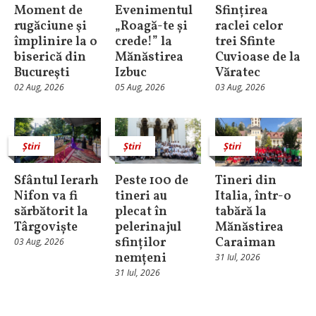
Moment de
Evenimentul
Sfințirea
rugăciune şi
„Roagă-te și
raclei celor
împlinire la o
crede!” la
trei Sfinte
biserică din
Mănăstirea
Cuvioase de la
Bucureşti
Izbuc
Văratec
02 Aug, 2026
05 Aug, 2026
03 Aug, 2026
Știri
Știri
Știri
Sfântul Ierarh
Peste 100 de
Tineri din
Nifon va fi
tineri au
Italia, într-o
sărbătorit la
plecat în
tabără la
Târgoviște
pelerinajul
Mănăstirea
sfinților
Caraiman
03 Aug, 2026
nemțeni
31 Iul, 2026
31 Iul, 2026