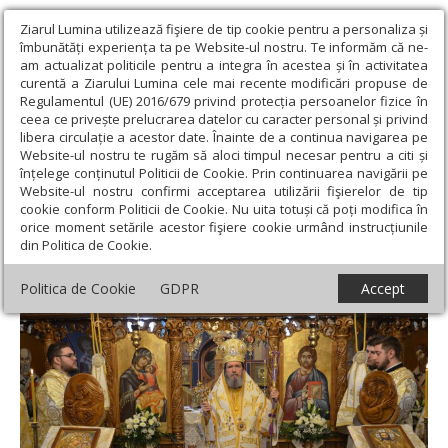
Ziarul Lumina utilizează fişiere de tip cookie pentru a personaliza și
îmbunătăți experiența ta pe Website-ul nostru. Te informăm că ne-
am actualizat politicile pentru a integra în acestea și în activitatea
curentă a Ziarului Lumina cele mai recente modificări propuse de
Regulamentul (UE) 2016/679 privind protecția persoanelor fizice în
ceea ce privește prelucrarea datelor cu caracter personal și privind
libera circulație a acestor date. Înainte de a continua navigarea pe
Website-ul nostru te rugăm să aloci timpul necesar pentru a citi și
Ziarul Lumina
›
Actualitate religioasă
›
Știri
›
Sărbătoare în
înțelege conținutul Politicii de Cookie. Prin continuarea navigării pe
comunitatea de credincioşi a parohiei bihorene Cuzap
Website-ul nostru confirmi acceptarea utilizării fişierelor de tip
cookie conform Politicii de Cookie. Nu uita totuși că poți modifica în
Sărbătoare în comunitatea de credincioşi a
orice moment setările acestor fişiere cookie urmând instrucțiunile
din Politica de Cookie.
parohiei bihorene Cuzap
Politica de Cookie
GDPR
Accept