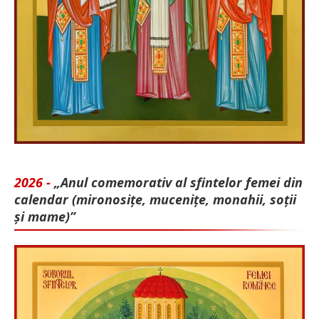
2026 -
„Anul comemorativ al sfintelor femei din
calendar (mironosițe, mu­cenițe, monahii, soții
și mame)”