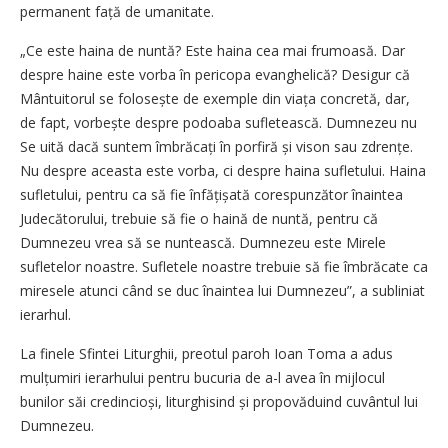
permanent față de umanitate.
„Ce este haina de nuntă? Este haina cea mai frumoasă. Dar
despre haine este vorba în pericopa evanghelică? Desigur că
Mântuitorul se folosește de exemple din viața concretă, dar,
de fapt, vorbește despre podoaba sufletească. Dumnezeu nu
Se uită dacă suntem îmbrăcați în porfiră și vison sau zdrențe.
Nu despre aceasta este vorba, ci despre haina sufletului. Haina
sufletului, pentru ca să fie înfățișată corespunzător înaintea
Judecătorului, trebuie să fie o haină de nuntă, pentru că
Dumnezeu vrea să se nuntească. Dumnezeu este Mirele
sufletelor noastre. Sufletele noastre trebuie să fie îmbrăcate ca
miresele atunci când se duc înaintea lui Dumnezeu”, a subliniat
ierarhul.
La finele Sfintei Liturghii, preotul paroh Ioan Toma a adus
mulțumiri ierarhului pentru bucuria de a-l avea în mijlocul
bunilor săi credincioși, liturghisind și propovăduind cuvântul lui
Dumnezeu.