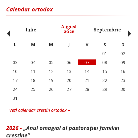
Calendar ortodox
‹
›
August
Iulie
Septembrie
O
2026
L
M
M
J
V
S
D
01
02
03
04
05
06
07
08
09
10
11
12
13
14
15
16
17
18
19
20
21
22
23
24
25
26
27
28
29
30
31
Vezi calendar crestin ortodox »
2026 -
„Anul omagial al pastorației familiei
creștine”