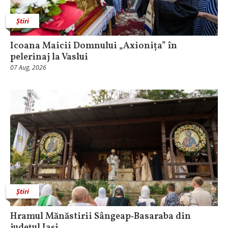
Știri
Icoana Maicii Domnului „Axionița” în
pelerinaj la Vaslui
07 Aug, 2026
Știri
Hramul Mănăstirii Sângeap‑Basaraba din
judeţul Iaşi