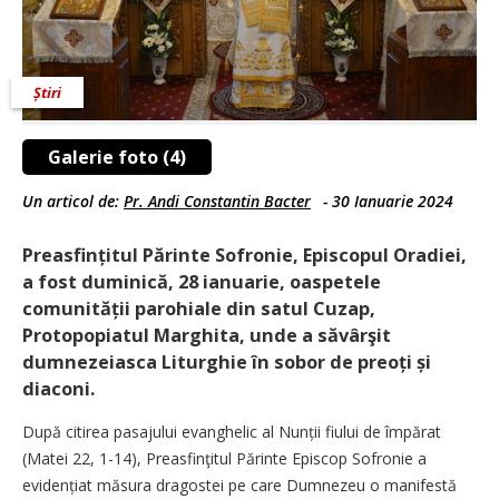
Știri
Galerie foto (4)
Un articol de:
Pr. Andi Constantin Bacter
-
30 Ianuarie 2024
Preasfințitul Părinte Sofronie, Episcopul Oradiei,
a fost duminică, 28 ianuarie, oaspetele
comunității parohiale din satul Cuzap,
Protopopiatul Marghita, unde a săvârşit
dumnezeiasca Liturghie în sobor de preoți și
diaconi.
După citirea pasajului evanghelic al Nunții fiului de împărat
(Matei 22, 1-14), Preasfinţitul Părinte Episcop Sofronie a
evidențiat măsura dragostei pe care Dumnezeu o manifestă