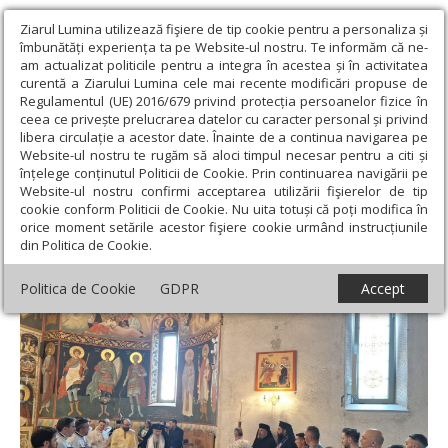
Ziarul Lumina utilizează fişiere de tip cookie pentru a personaliza și
îmbunătăți experiența ta pe Website-ul nostru. Te informăm că ne-
am actualizat politicile pentru a integra în acestea și în activitatea
curentă a Ziarului Lumina cele mai recente modificări propuse de
Regulamentul (UE) 2016/679 privind protecția persoanelor fizice în
ceea ce privește prelucrarea datelor cu caracter personal și privind
libera circulație a acestor date. Înainte de a continua navigarea pe
Website-ul nostru te rugăm să aloci timpul necesar pentru a citi și
Ziarul Lumina
›
Actualitate religioasă
›
Știri
›
Sfântul Calinic de
înțelege conținutul Politicii de Cookie. Prin continuarea navigării pe
la Cernica binecuvântează românii din Viena
Website-ul nostru confirmi acceptarea utilizării fişierelor de tip
cookie conform Politicii de Cookie. Nu uita totuși că poți modifica în
Sfântul Calinic de la Cernica
orice moment setările acestor fişiere cookie urmând instrucțiunile
din Politica de Cookie.
binecuvântează românii din Viena
Politica de Cookie
GDPR
Accept