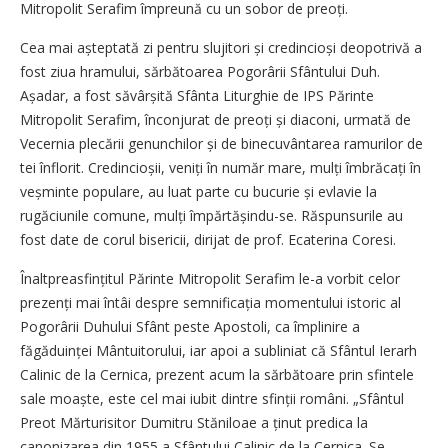
Mitropolit Serafim împreună cu un sobor de preoți.
Cea mai așteptată zi pentru slujitori și credincioși deopotrivă a
fost ziua hramului, sărbătoarea Pogorârii Sfântului Duh.
Așadar, a fost săvârșită Sfânta Liturghie de IPS Părinte
Mitropolit Serafim, înconjurat de preoți și diaconi, urmată de
Vecernia plecării genunchilor și de binecuvântarea ramurilor de
tei înflorit. Credincioșii, veniți în număr mare, mulți îmbrăcați în
veșminte populare, au luat parte cu bucurie și evlavie la
rugăciunile comune, mulți împărtășindu-se. Răspunsurile au
fost date de corul bisericii, dirijat de prof. Ecaterina Coresi.
Înaltpreasfințitul Părinte Mitropolit Serafim le-a vorbit celor
prezenți mai întâi despre semni­ficația momentului istoric al
Pogorârii Duhului Sfânt peste Apostoli, ca împlinire a
făgăduinței Mântuitorului, iar apoi a subliniat că Sfântul Ierarh
Calinic de la Cernica, prezent acum la sărbătoare prin sfintele
sale moaște, este cel mai iubit dintre sfinții români. „Sfântul
Preot Mărturisitor Dumitru Stăniloae a ținut predica la
canonizarea din 1955 a Sfântului Calinic de la Cernica. Se