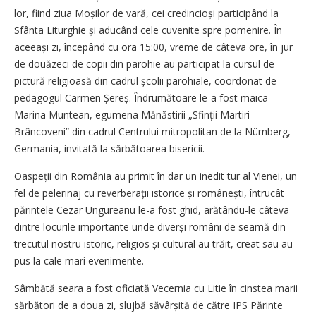
lor, fiind ziua Moșilor de vară, cei credincioși participând la
Sfânta Liturghie și aducând cele cuvenite spre pomenire. În
aceeași zi, începând cu ora 15:00, vreme de câteva ore, în jur
de douăzeci de copii din parohie au participat la cursul de
pictură religioasă din cadrul școlii parohiale, coordonat de
pedagogul Carmen Șereș. Îndrumătoare le-a fost maica
Marina Muntean, egumena Mănăstirii „Sfinții Martiri
Brâncoveni” din cadrul Centrului mitropolitan de la Nürnberg,
Germania, invitată la sărbătoarea bisericii.
Oaspeții din România au primit în dar un inedit tur al Vienei, un
fel de pelerinaj cu reverberații istorice și românești, întrucât
părintele Cezar Ungureanu le-a fost ghid, arătându-le câteva
dintre locurile importante unde diverși români de seamă din
trecutul nostru istoric, religios și cultural au trăit, creat sau au
pus la cale mari evenimente.
Sâmbătă seara a fost oficiată Vecernia cu Litie în cinstea marii
sărbători de a doua zi, slujbă săvârșită de către IPS Părinte