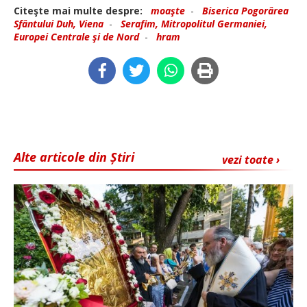
Citeşte mai multe despre:
moaşte
-
Biserica Pogorârea
Sfântului Duh, Viena
-
Serafim, Mitropolitul Germaniei,
Europei Centrale şi de Nord
-
hram
Alte articole din Știri
vezi toate ›