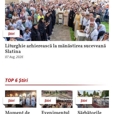
Știri
Liturghie arhierească la mănăstirea suceveană
Slatina
07 Aug, 2026
TOP 6 Știri
Știri
Știri
Știri
Moment de
Evenimentul
Sărbătorile