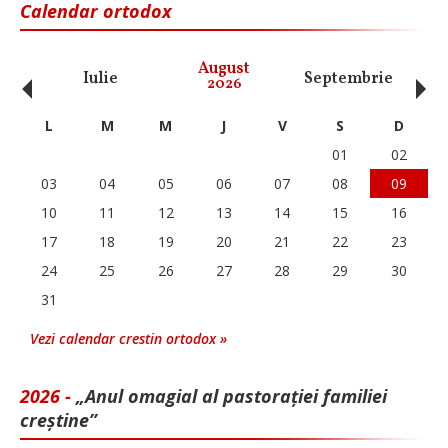
Calendar ortodox
‹
›
August
Iulie
Septembrie
O
2026
L
M
M
J
V
S
D
01
02
03
04
05
06
07
08
09
10
11
12
13
14
15
16
17
18
19
20
21
22
23
24
25
26
27
28
29
30
31
Vezi calendar crestin ortodox »
2026 -
„Anul omagial al pastorației familiei
creștine”