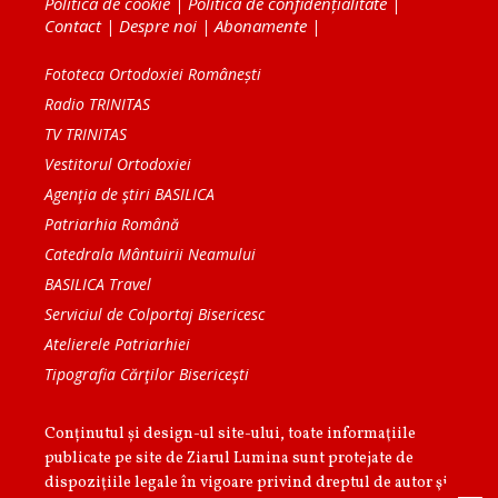
Politica de cookie
|
Politica de confidențialitate
|
Contact
|
Despre noi
|
Abonamente
|
Fototeca Ortodoxiei Românești
Radio TRINITAS
TV TRINITAS
Vestitorul Ortodoxiei
Agenţia de ştiri BASILICA
Patriarhia Română
Catedrala Mântuirii Neamului
BASILICA Travel
Serviciul de Colportaj Bisericesc
Atelierele Patriarhiei
Tipografia Cărţilor Bisericeşti
Conținutul și design-ul site-ului, toate informaţiile
publicate pe site de Ziarul Lumina sunt protejate de
dispoziţiile legale în vigoare privind dreptul de autor şi