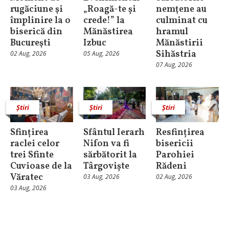
rugăciune şi
„Roagă-te și
nemţene au
împlinire la o
crede!” la
culminat cu
biserică din
Mănăstirea
hramul
Bucureşti
Izbuc
Mănăstirii
Sihăstria
02 Aug, 2026
05 Aug, 2026
07 Aug, 2026
Știri
Știri
Știri
Sfințirea
Sfântul Ierarh
Resfințirea
raclei celor
Nifon va fi
bisericii
trei Sfinte
sărbătorit la
Parohiei
Cuvioase de la
Târgoviște
Rădeni
Văratec
03 Aug, 2026
02 Aug, 2026
03 Aug, 2026