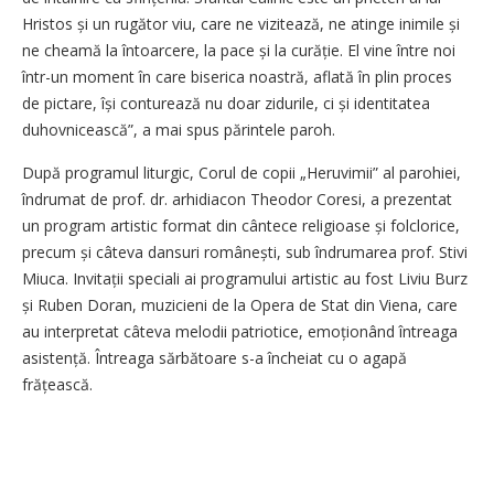
Hristos și un rugător viu, care ne vizitează, ne atinge inimile și
ne cheamă la întoarcere, la pace și la curăție. El vine între noi
într-un moment în care biserica noastră, aflată în plin proces
de pictare, își conturează nu doar zidurile, ci și identitatea
duhovnicească”, a mai spus părintele paroh.
După programul liturgic, Corul de copii „Heruvimii” al parohiei,
îndrumat de prof. dr. arhidiacon Theodor Coresi, a prezentat
un program artistic format din cântece religioase și folclorice,
precum și câteva dansuri românești, sub îndrumarea prof. Stivi
Miuca. Invitații speciali ai programului artistic au fost Liviu Burz
și Ruben Doran, muzicieni de la Opera de Stat din Viena, care
au interpretat câteva melodii patriotice, emoțio­nând întreaga
asistență. Întreaga sărbătoare s-a încheiat cu o agapă
frățească.