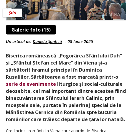
Știri
Galerie foto (15)
Un articol de:
Daniela Șontică
-
08 Iunie 2025
Biserica românească „Pogorârea Sfântului Duh”
și „Sfântul Ștefan cel Mare” din Viena și-a
sărbătorit hramul principal în Duminica
Rusaliilor. Sărbătoarea a fost marcată printr-o
serie de evenimente
liturgice și social-culturale
deosebite, cel mai important dintre acestea fiind
binecuvântarea Sfântului Ierarh Calinic, prin
moaștele sale, purtate în pelerinaj special de la
Mănăstirea Cernica din România spre bucuria
românilor care trăiesc departe de țara lor natală.
Credincioșii români din Viena care apar­țin de Biserica