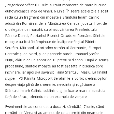
„Pogorârea Sfântului Duh” au trăit momente de mare bucu­rie
duhovnicească încă de vineri, 6 iunie. În seara acelei zile a sosit
racla cu un fragment din moaștele Sfântului Ierarh Calinic
adusă din România, de la Mănăstirea Cernica, județul Ilfov, de
o delegație de monahi, cu binecuvântarea Preafericitului
Părinte Daniel, Patriarhul Bisericii Ortodoxe Române. Sfintele
moaște au fost întâmpinate de Înaltprea­sfințitul Părinte
Serafim, Mitropolitul ortodox român al Germaniei, Europei
Centrale și de Nord, și de părintele paroh Emanuel Ștefan
Nuțu, alături de un sobor de 18 preoți și diaconi. După o scurtă
procesiune, sfintele moaște au fost așezate în biserică spre
închinare, iar apoi s-a săvârșit Taina Sfântului Maslu. La finalul
slujbei, IPS Părinte Mitropolit Serafim le-a vorbit credincioșilor
despre viața plină de smerenie, nevoințe și rugăciune a
Sfântului Ierarh Calinic, subliniind grija foarte mare a acestuia
față de săraci, oferindu-ne un exemplu de viețuire.
Evenimentele au continuat a doua zi, sâmbătă, 7 iunie, când
românii din Viena și-au amintit de cei adormiți din neamurile