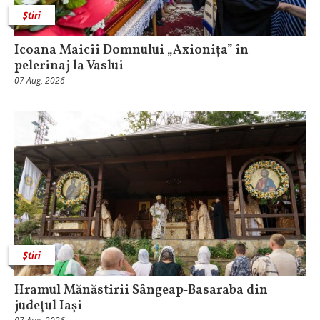
Știri
Icoana Maicii Domnului „Axionița” în
pelerinaj la Vaslui
07 Aug, 2026
Știri
Hramul Mănăstirii Sângeap‑Basaraba din
judeţul Iaşi