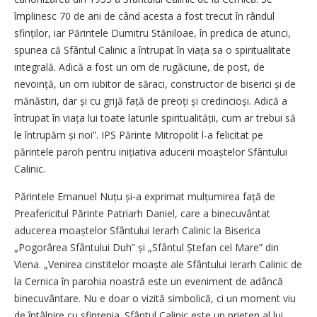
împlinesc 70 de ani de când acesta a fost trecut în rândul
sfinților, iar Părintele Dumitru Stăniloae, în predica de atunci,
spunea că Sfântul Calinic a întrupat în viața sa o spiritualitate
integrală. Adică a fost un om de rugăciune, de post, de
nevoință, un om iubitor de săraci, constructor de biserici și de
mănăstiri, dar și cu grijă față de preoți și credincioși. Adică a
întrupat în viața lui toate laturile spiritua­lității, cum ar trebui să
le întrupăm și noi”. IPS Părinte Mitropolit l-a felicitat pe
părintele paroh pentru inițiativa aducerii moaștelor Sfântului
Calinic.
Părintele Emanuel Nuțu și-a exprimat mulțumirea față de
Preafericitul Părinte Patriarh Daniel, care a binecuvântat
aducerea moaștelor Sfântului Ierarh Calinic la Biserica
„Pogorârea Sfântului Duh” și „Sfântul Ștefan cel Mare” din
Viena. „Venirea cinstitelor moaște ale Sfântului Ierarh Calinic de
la Cernica în parohia noastră este un eveniment de adâncă
binecuvântare. Nu e doar o vizită simbolică, ci un moment viu
de întâlnire cu sfințenia. Sfântul Calinic este un prieten al lui