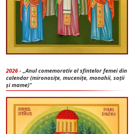
2026 -
„Anul comemorativ al sfintelor femei din
calendar (mironosițe, mu­cenițe, monahii, soții
și mame)”