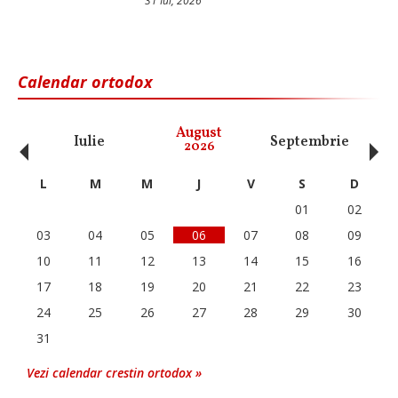
31 Iul, 2026
Calendar ortodox
‹
›
August
Iulie
Septembrie
O
2026
L
M
M
J
V
S
D
01
02
03
04
05
06
07
08
09
10
11
12
13
14
15
16
17
18
19
20
21
22
23
24
25
26
27
28
29
30
31
Vezi calendar crestin ortodox »