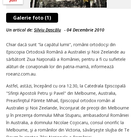
Știri
Galerie foto (1)
Un articol de:
Silviu Dascălu
-
04 Decembrie 2010
Chiar dacă sunt "la capătul lumii", românii ortodocşi din
Episcopia Ortodoxă Română a Australiei şi Noii Zeelande au
sărbătorit Ziua Naţională a României, pentru a fi cu sufletele
alături de conaţionalii lor din patria-mamă, informează
roeanz.com.au.
Astfel, astăzi, începând cu ora 12.30, la Catedrala Episcopală
"Sfinţii Apostoli Petru şi Pavel" din Melbourne, Australia,
Preasfinţitul Părinte Mihail, Episcopul ortodox român al
Australiei şi Noii Zeelande, înconjurat de preoţii din Melbourne
şi în prezenţa domnului Mihai Stuparu, ambasadorul României
în Australia, a domnului Nicolae Cojocaru, consul onorific la
Melbourne, şi a românilor din Victoria, săvârşeşte slujba de Te