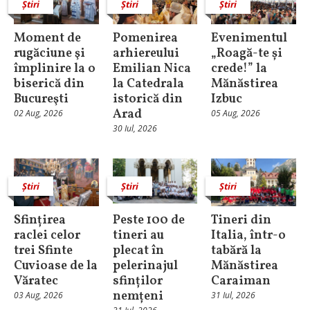
Știri
Știri
Știri
Moment de
Pomenirea
Evenimentul
rugăciune şi
arhiereului
„Roagă-te și
împlinire la o
Emilian Nica
crede!” la
biserică din
la Catedrala
Mănăstirea
Bucureşti
istorică din
Izbuc
Arad
02 Aug, 2026
05 Aug, 2026
30 Iul, 2026
Știri
Știri
Știri
Sfințirea
Peste 100 de
Tineri din
raclei celor
tineri au
Italia, într-o
trei Sfinte
plecat în
tabără la
Cuvioase de la
pelerinajul
Mănăstirea
Văratec
sfinților
Caraiman
nemțeni
03 Aug, 2026
31 Iul, 2026