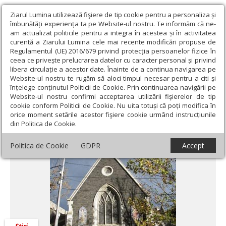
Ziarul Lumina utilizează fişiere de tip cookie pentru a personaliza și
îmbunătăți experiența ta pe Website-ul nostru. Te informăm că ne-
am actualizat politicile pentru a integra în acestea și în activitatea
curentă a Ziarului Lumina cele mai recente modificări propuse de
Regulamentul (UE) 2016/679 privind protecția persoanelor fizice în
ceea ce privește prelucrarea datelor cu caracter personal și privind
libera circulație a acestor date. Înainte de a continua navigarea pe
Website-ul nostru te rugăm să aloci timpul necesar pentru a citi și
Ziarul Lumina
›
Actualitate religioasă
›
Știri
›
Ziua Naţională a
înțelege conținutul Politicii de Cookie. Prin continuarea navigării pe
României, sărbătorită la Melbourne
Website-ul nostru confirmi acceptarea utilizării fişierelor de tip
cookie conform Politicii de Cookie. Nu uita totuși că poți modifica în
Ziua Naţională a României, sărbătorită la
orice moment setările acestor fişiere cookie urmând instrucțiunile
din Politica de Cookie.
Melbourne
Politica de Cookie
GDPR
Accept