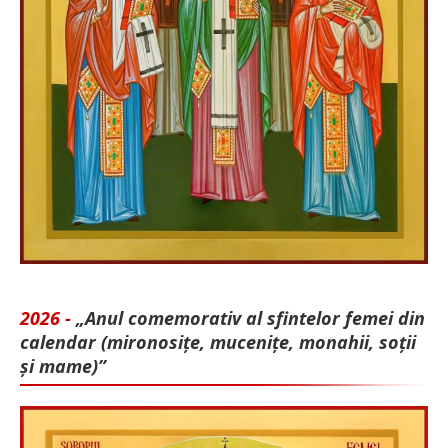
2026 -
„Anul comemorativ al sfintelor femei din
calendar (mironosițe, mu­cenițe, monahii, soții
și mame)”