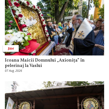
Știri
Icoana Maicii Domnului „Axionița” în
pelerinaj la Vaslui
07 Aug, 2026