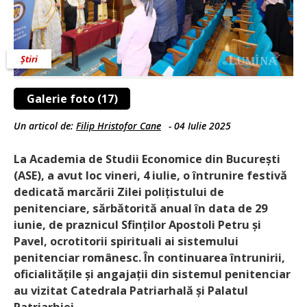
Știri
Galerie foto (17)
Un articol de:
Filip Hristofor Cane
-
04 Iulie 2025
La Academia de Studii Economice din Bucu­rești
(ASE), a avut loc vineri, 4 iulie, o întrunire festivă
dedicată marcării Zilei polițistului de
penitenciare, sărbătorită anual în data de 29
iunie, de praznicul Sfinților Apostoli Petru și
Pavel, ocrotitorii spirituali ai sistemului
penitenciar românesc. În continuarea întrunirii,
oficialitățile și angajații din sistemul penitenciar
au vizitat Catedrala Patriarhală și Palatul
Patriarhiei.