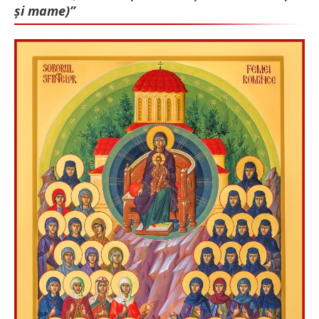
și mame)”