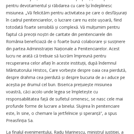
pentru devotamentul și răbdarea cu care își îndeplinesc
misiunea. „Vă felicităm pentru activitatea pe care o desfășurați
în cadrul penitenciarelor, o lucrare care nu este ușoară, fiind
totodată foarte sensibilă și complexă. Vă mulțumim pentru
faptul că preoții noștri de caritate din penitenciarele din
România beneficiază de o foarte bună colaborare și susținere
din partea Administrației Naționale a Penitenciarelor. Acest
lucru ne arată că trebuie să lucrăm împreună pentru
recuperarea celor aflați în aceste instituții, după îndemnul
Mântuitorului Hristos, Care vorbește despre oaia cea pierdută,
despre drahma cea pierdută și despre bucuria de a-i aduce pe
aceștia pe drumul cel bun. Biserica prețuiește misiunea
voastră, căci acolo unde legea se împletește cu
responsabilitatea față de sufletul omenesc, se nasc cele mai
profunde forme de lucrare a binelui. Slujirea în penitenciare
este, în sine, o chemare la jertfelnicie și speranță”, a spus
Preasfinția Sa.
La finalul evenimentului, Radu Marinescu, ministrul justiției, a