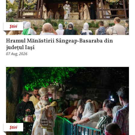
Știri
Hramul Mănăstirii Sângeap‑Basaraba din
judeţul Iaşi
07 Aug, 2026
Știri