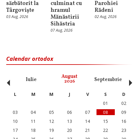
sărbătorit la
culminat cu
Parohiei
Târgoviște
hramul
Rădeni
Mănăstirii
03 Aug, 2026
02 Aug, 2026
Sihăstria
07 Aug, 2026
Calendar ortodox
‹
›
August
Iulie
Septembrie
O
2026
L
M
M
J
V
S
D
01
02
03
04
05
06
07
08
09
10
11
12
13
14
15
16
17
18
19
20
21
22
23