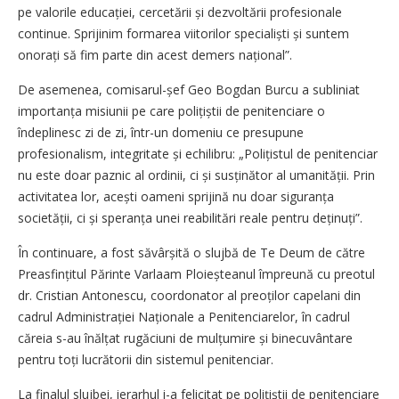
pe valorile educației, cercetării și dezvoltării profesionale
continue. Sprijinim formarea viitorilor specialiști și suntem
onorați să fim parte din acest demers național”.
De asemenea, comisarul-șef Geo Bogdan Burcu a subliniat
importanța misiunii pe care polițiștii de penitenciare o
îndeplinesc zi de zi, într-un domeniu ce presupune
profesionalism, integritate și echilibru: „Polițistul de penitenciar
nu este doar paznic al ordinii, ci și susținător al umanității. Prin
activitatea lor, acești oameni sprijină nu doar siguranța
societății, ci și speranța unei reabilitări reale pentru deținuți”.
În continuare, a fost săvârșită o slujbă de Te Deum de către
Preasfințitul Părinte Varlaam Ploieșteanul împreună cu preotul
dr. Cris­tian Antonescu, coordonator al preoților capelani din
cadrul Ad­ministrației Naționale a Penitenciarelor, în cadrul
căreia s-au înălțat rugăciuni de mulțumire și binecuvântare
pentru toți lucrătorii din sistemul penitenciar.
La finalul slujbei, ierarhul i-a felicitat pe polițiștii de penitenciare