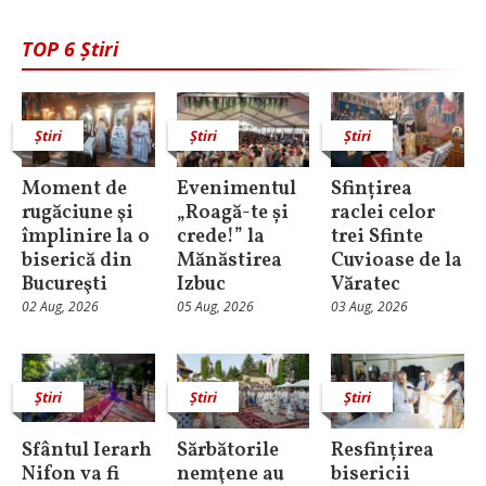
TOP 6 Știri
Știri
Știri
Știri
Moment de
Evenimentul
Sfințirea
rugăciune şi
„Roagă-te și
raclei celor
împlinire la o
crede!” la
trei Sfinte
biserică din
Mănăstirea
Cuvioase de la
Bucureşti
Izbuc
Văratec
02 Aug, 2026
05 Aug, 2026
03 Aug, 2026
Știri
Știri
Știri
Sfântul Ierarh
Sărbătorile
Resfințirea
Nifon va fi
nemţene au
bisericii