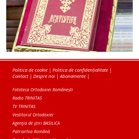
Politica de cookie
|
Politica de confidențialitate
|
Contact
|
Despre noi
|
Abonamente
|
Fototeca Ortodoxiei Românești
Radio TRINITAS
TV TRINITAS
Vestitorul Ortodoxiei
Agenţia de ştiri BASILICA
Patriarhia Română