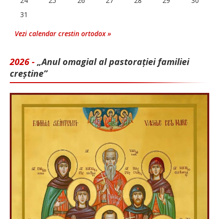
24
25
26
27
28
29
30
31
Vezi calendar crestin ortodox »
2026 -
„Anul omagial al pastorației familiei
creștine”