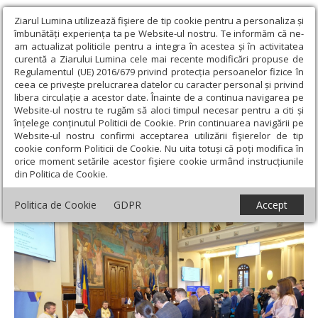
Ziarul Lumina utilizează fişiere de tip cookie pentru a personaliza și
îmbunătăți experiența ta pe Website-ul nostru. Te informăm că ne-
am actualizat politicile pentru a integra în acestea și în activitatea
curentă a Ziarului Lumina cele mai recente modificări propuse de
Regulamentul (UE) 2016/679 privind protecția persoanelor fizice în
ceea ce privește prelucrarea datelor cu caracter personal și privind
libera circulație a acestor date. Înainte de a continua navigarea pe
Website-ul nostru te rugăm să aloci timpul necesar pentru a citi și
Ziarul Lumina
›
Actualitate religioasă
›
Știri
›
Ziua polițistului de
înțelege conținutul Politicii de Cookie. Prin continuarea navigării pe
penitenciare marcată la ASE și pe Colina Patriarhiei
Website-ul nostru confirmi acceptarea utilizării fişierelor de tip
cookie conform Politicii de Cookie. Nu uita totuși că poți modifica în
Ziua polițistului de penitenciare marcată la
orice moment setările acestor fişiere cookie urmând instrucțiunile
din Politica de Cookie.
ASE și pe Colina Patriarhiei
Politica de Cookie
GDPR
Accept