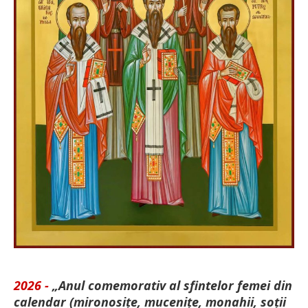
2026 -
„Anul comemorativ al sfintelor femei din
calendar (mironosițe, mu­cenițe, monahii, soții