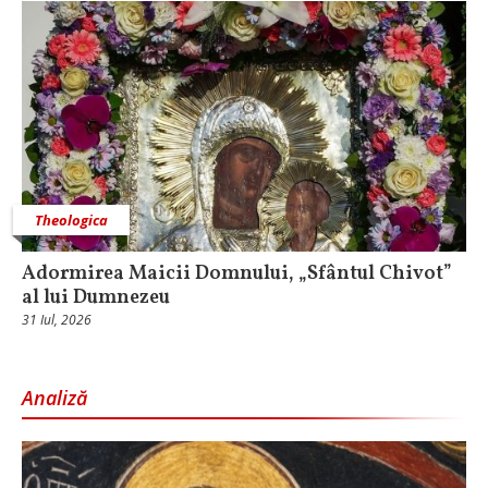
Theologica
Adormirea Maicii Domnului, „Sfântul Chivot”
al lui Dumnezeu
31 Iul, 2026
Analiză