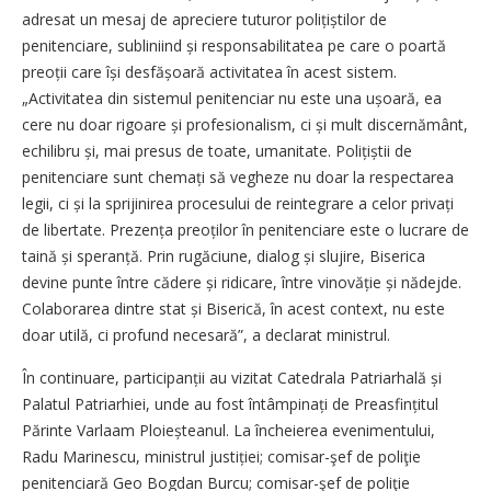
adresat un mesaj de apreciere tuturor polițiștilor de
penitenciare, subliniind și responsabilitatea pe care o poartă
preoții care își desfășoară activitatea în acest sistem.
„Activitatea din sistemul penitenciar nu este una ușoară, ea
cere nu doar rigoare și profesionalism, ci și mult discernământ,
echilibru și, mai presus de toate, umanitate. Polițiștii de
penitenciare sunt chemați să vegheze nu doar la respectarea
legii, ci și la sprijinirea procesului de reintegrare a celor privați
de libertate. Prezența preoților în penitenciare este o lucrare de
taină și speranță. Prin rugăciune, dialog și slujire, Biserica
devine punte între cădere și ridicare, între vinovăție și nădejde.
Colaborarea dintre stat și Biserică, în acest context, nu este
doar utilă, ci profund necesară”, a declarat ministrul.
În continuare, participanții au vizitat Catedrala Patriarhală și
Palatul Patriarhiei, unde au fost întâmpinați de Preasfințitul
Părinte Varlaam Ploieșteanul. La încheierea evenimentului,
Radu Marinescu, ministrul justiției; comisar-şef de poliţie
penitenciară Geo Bogdan Burcu; comisar-şef de poliţie