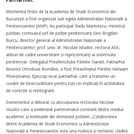
Momentul festiv de la Academia de Studii Economice din
București a fost organizat sub egida Adminis­trației Naționale a
Penitenciarelor (ANP). Au participat Radu Marinescu, ministrul
justiției; comisarul-șef de poliție penitenciară Geo Bogdan
Burcu, director general al Administrației Naționale a
Penitenciarelor; prof. univ. dr. Nicolae Istudor, rectorul ASE,
alături de cadre universitare și reprezentanți ai sistemului
penitenciar. Delegatul Preafericitului Părinte Daniel, Patriarhul
Bisericii Ortodoxe Române, a fost Preasfințitul Părinte Varlaam
Ploieșteanul, Episcop-vicar patriarhal, care a transmis un
cuvânt de binecuvântare pentru toți cei implicați în activitatea
de corecție și reintegrare.
Evenimentul a debutat cu alocuțiunea rectorului Nicolae
Istudor care a evidențiat parteneriatul constant dintre mediul
academic și instituțiile din domeniul justiției: „Colaborarea
dintre Academia de Studii Economice și Adminis­trația
Națională a Penitenciarelor este una rodnică și temeinic clădită