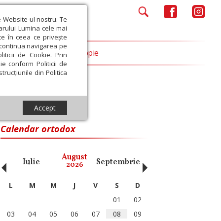
e Website-ul nostru. Te
iarului Lumina cele mai
ce în ceea ce privește
a continua navigarea pe
Opinii
Filantropie
iticii de Cookie. Prin
ie conform Politicii de
trucțiunile din Politica
Accept
Calendar ortodox
‹
›
August
Iulie
Septembrie
Octombrie
Noiembri
2026
L
M
M
J
V
S
D
01
02
03
04
05
06
07
08
09