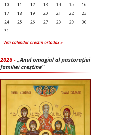
10
11
12
13
14
15
16
17
18
19
20
21
22
23
24
25
26
27
28
29
30
31
Vezi calendar crestin ortodox »
2026 -
„Anul omagial al pastorației
familiei creștine”