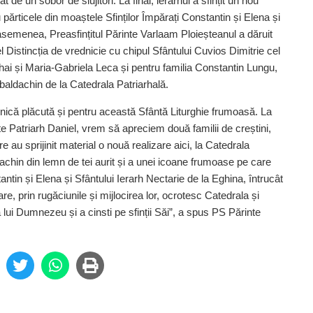
t de un sobor de slujitori. La final, ierarhul a sfințit un nou
părticele din moaștele Sfinților Împărați Constantin și Elena și
asemenea, Prea­sfințitul Părinte Varlaam Ploieș­teanul a dăruit
el Distincția de vrednicie cu chipul Sfântului Cuvios Dimitrie cel
ihai și Ma­ria-Gabriela Leca și pentru familia Constantin Lungu,
i baldachin de la Catedrala Patriarhală.
că plăcută și pentru această Sfântă Liturghie frumoasă. La
te Patriarh Daniel, vrem să apreciem două familii de creștini,
e au sprijinit material o nouă realizare aici, la Catedrala
achin din lemn de tei aurit și a unei icoane frumoase pe care
tantin și Elena și Sfântului Ierarh Nectarie de la Eghina, întrucât
re, prin rugăciunile și mijlocirea lor, ocrotesc Catedrala și
a lui Dumnezeu și a cinsti pe sfinții Săi”, a spus PS Părinte