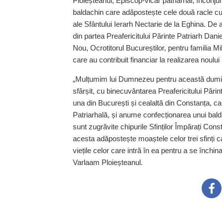
Ploieș­teanul, Episcop-vicar patriarhal, înconjura
baldachin care adă­postește cele două racle cu 
ale Sfântului Ierarh Nectarie de la Eghina. De 
din partea Preafericitului Părinte Patriarh Dani
Nou, Ocrotitorul Bucureștilor, pentru familia M
care au contribuit financiar la realizarea noulu
„Mulțumim lui Dumnezeu pentru această dumini
sfârșit, cu binecuvântarea Preafericitului Părin
una din București și cealaltă din Constanța, car
Patriarhală, și anume confecționarea unui bald
sunt zugrăvite chipurile Sfinților Împă­rați Cons
acesta adăpostește moaștele celor trei sfinți ca
viețile celor care intră în ea pentru a se închin
Varlaam Ploieșteanul.