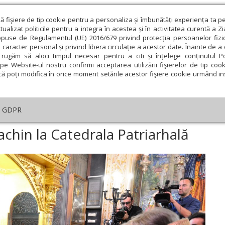
ză fişiere de tip cookie pentru a personaliza și îmbunătăți experiența ta p
alizat politicile pentru a integra în acestea și în activitatea curentă a Z
opuse de Regulamentul (UE) 2016/679 privind protecția persoanelor fizi
 caracter personal și privind libera circulație a acestor date. Înainte de 
eologie și spiritualitate
Educaţie și Cultură
Societate
rugăm să aloci timpul necesar pentru a citi și înțelege conținutul Pol
pe Website-ul nostru confirmi acceptarea utilizării fişierelor de tip cook
că poți modifica în orice moment setările acestor fişiere cookie urmând ins
GDPR
baldachin la Catedrala Patriarhală
achin la Catedrala Patriarhală
ie
Februarie
Martie
Aprilie
Mai
Iunie