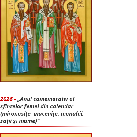
2026 -
„Anul comemorativ al
sfintelor femei din calendar
(mironosițe, mu­cenițe, monahii,
soții și mame)”