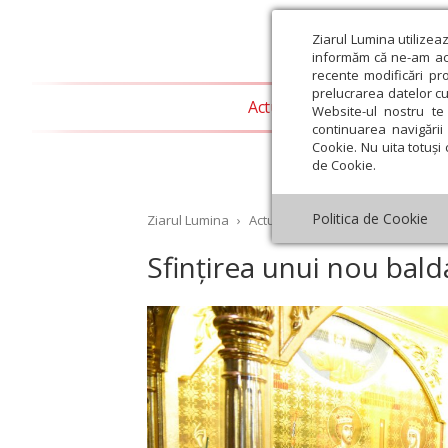
Ziarul Lumina utilizea
informăm că ne-am actu
recente modificări pr
prelucrarea datelor cu
Actualitate religioasă
T
Website-ul nostru te 
continuarea navigării 
Cookie. Nu uita totuși 
de Cookie.
Politica de Cookie
Ziarul Lumina
›
Actualitate
›
Sfințirea unui nou 
Sfințirea unui nou bald
st
Septembrie
Octombrie
Noiembrie
Decembrie
Ianuar