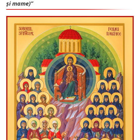
și mame)”