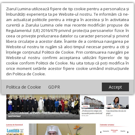
Ziarul Lumina utilizează fişiere de tip cookie pentru a personaliza și
îmbunătăți experiența ta pe Website-ul nostru. Te informăm că ne-
am actualizat politicile pentru a integra în acestea și în activitatea
curentă a Ziarului Lumina cele mai recente modificări propuse de
Regulamentul (UE) 2016/679 privind protecția persoanelor fizice în
ceea ce privește prelucrarea datelor cu caracter personal și privind
libera circulație a acestor date. Înainte de a continua navigarea pe
Website-ul nostru te rugăm să aloci timpul necesar pentru a citi și
Ziarul Lumina
›
Actualitate
›
Vârstele Ziarului Lumina
înțelege conținutul Politicii de Cookie. Prin continuarea navigării pe
Website-ul nostru confirmi acceptarea utilizării fişierelor de tip
Vârstele Ziarului Lumina
cookie conform Politicii de Cookie. Nu uita totuși că poți modifica în
orice moment setările acestor fişiere cookie urmând instrucțiunile
din Politica de Cookie.
Politica de Cookie
GDPR
Accept