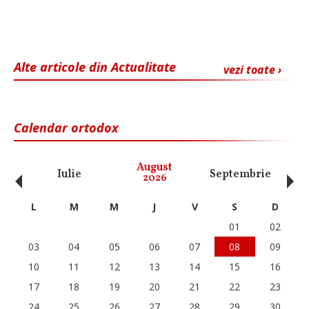
Alte articole din Actualitate
vezi toate ›
Calendar ortodox
‹
›
August
Iulie
Septembrie
O
2026
L
M
M
J
V
S
D
01
02
03
04
05
06
07
08
09
10
11
12
13
14
15
16
17
18
19
20
21
22
23
24
25
26
27
28
29
30