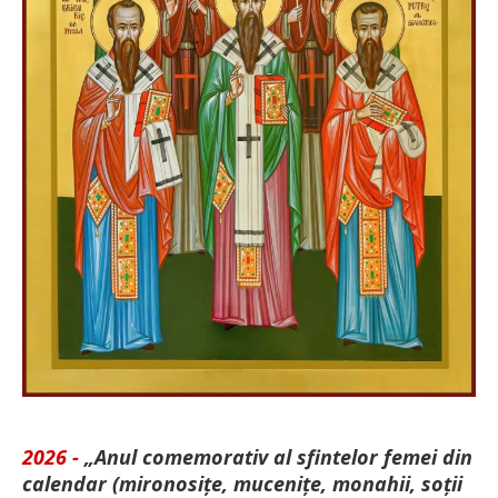
2026 -
„Anul comemorativ al sfintelor femei din
calendar (mironosițe, mu­cenițe, monahii, soții