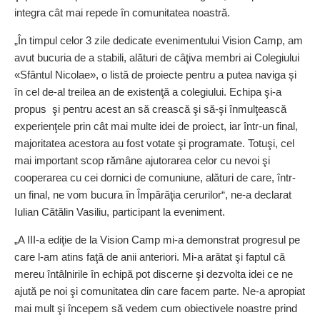
integra cât mai repede în comunitatea noastră.
„În timpul celor 3 zile dedicate evenimentului Vision Camp, am
avut bucuria de a stabili, alături de câţiva membri ai Colegiului
«Sfântul Nicolae», o listă de proiecte pentru a putea naviga şi
în cel de-al treilea an de existenţă a colegiului. Echipa şi-a
propus şi pentru acest an să crească şi să-şi înmulţească
experienţele prin cât mai multe idei de proiect, iar într-un final,
majoritatea acestora au fost votate şi programate. Totuşi, cel
mai important scop rămâne ajutorarea celor cu nevoi şi
cooperarea cu cei dornici de comuniune, alături de care, într-
un final, ne vom bucura în Împărăţia cerurilor“, ne-a declarat
Iulian Cătălin Vasiliu, participant la eveniment.
„A III-a ediţie de la Vision Camp mi-a demonstrat progresul pe
care l-am atins faţă de anii anteriori. Mi-a arătat şi faptul că
mereu întâlnirile în echipă pot discerne şi dezvolta idei ce ne
ajută pe noi şi comunitatea din care facem parte. Ne-a apropiat
mai mult şi începem să vedem cum obiectivele noastre prind