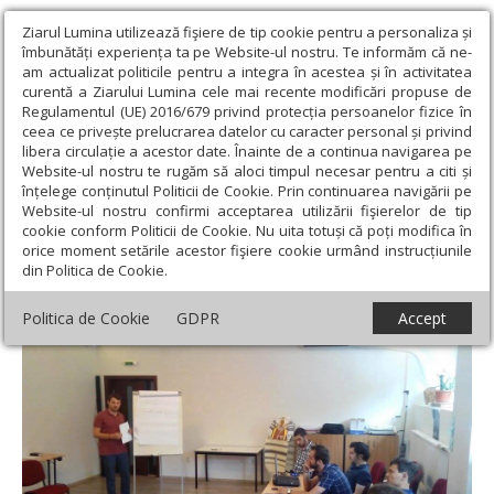
Ziarul Lumina utilizează fişiere de tip cookie pentru a personaliza și
îmbunătăți experiența ta pe Website-ul nostru. Te informăm că ne-
am actualizat politicile pentru a integra în acestea și în activitatea
curentă a Ziarului Lumina cele mai recente modificări propuse de
Regulamentul (UE) 2016/679 privind protecția persoanelor fizice în
ceea ce privește prelucrarea datelor cu caracter personal și privind
libera circulație a acestor date. Înainte de a continua navigarea pe
Website-ul nostru te rugăm să aloci timpul necesar pentru a citi și
Ziarul Lumina
›
Actualitate
›
Vision Camp, la a III-a ediţie
înțelege conținutul Politicii de Cookie. Prin continuarea navigării pe
Website-ul nostru confirmi acceptarea utilizării fişierelor de tip
Vision Camp, la a III-a ediţie
cookie conform Politicii de Cookie. Nu uita totuși că poți modifica în
orice moment setările acestor fişiere cookie urmând instrucțiunile
din Politica de Cookie.
Politica de Cookie
GDPR
Accept