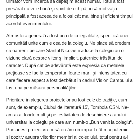
următor vom încerca să depăşim acest număr. Totul a fost
presărat cu voie bună şi spirit de echipă, însă motivaţia
principală a fost aceea de a folosi cât mai bine şi eficient timpul
acordat evenimentului.
Atmosfera generală a fost una de colegialitate, specifică unei
comunităţi unite cum e cea de la colegiu. Ne place să credem
că oamenii pe care Sfântul Nicolae îi aduce la colegiu au o
viziune clară despre viitor şi implicit, puternice trăsături de
caracter. După cât de adevărată este expresia că metalele
preţioase se fac la temperaturi foarte mari, şi intensitatea cu
care fiecare aspect a fost dezbătut în cadrul Vision Campului a
fost una pe măsura personalităţilor.
Prioritare în alegerea proiectelor au fost cele de tradiţie, cum
sunt, de exemplu, Clubul de literatură 15', Tombola CSN. Ne-
am axat foarte mult şi pe festivitatea de deschidere a anului
universitar la colegiu pe care am numit-o „Bun venit la colegiu“.
Prin acest proiect vrem să creăm un impact cât mai puternic
şi pozitiv asupra viitorilor membri ai colegiului, totul pentru a-i