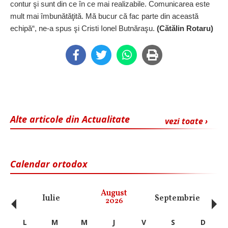
contur şi sunt din ce în ce mai realizabile. Comunicarea este
mult mai îmbunătăţită. Mă bucur că fac parte din această
echipă“, ne-a spus şi Cristi Ionel Butnăraşu.
(Cătălin Rotaru)
Alte articole din Actualitate
vezi toate ›
Calendar ortodox
‹
›
August
Iulie
Septembrie
O
2026
L
M
M
J
V
S
D