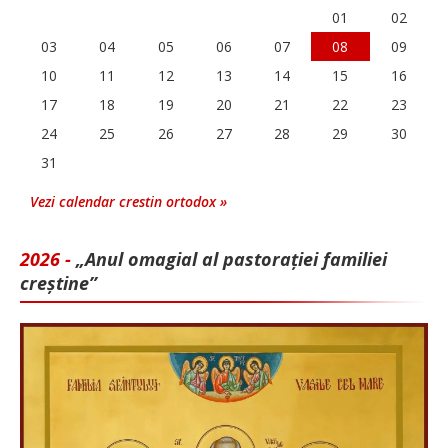
01
02
03
04
05
06
07
08
09
10
11
12
13
14
15
16
17
18
19
20
21
22
23
24
25
26
27
28
29
30
31
Vezi calendar crestin ortodox »
2026 -
„Anul omagial al pastorației familiei
creștine”