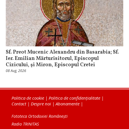
Sf. Preot Mucenic Alexandru din Basarabia; Sf.
Ier. Emilian Mărturisitorul, Episcopul
Cizicului, şi Miron, Episcopul Cretei
08 Aug, 2026
Politica de cookie
|
Politica de confidențialitate
|
Contact
|
Despre noi
|
Abonamente
|
Fototeca Ortodoxiei Românești
Radio TRINITAS