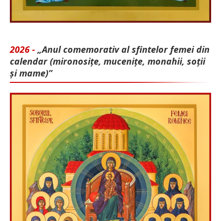
2026 -
„Anul comemorativ al sfintelor femei din
calendar (mironosițe, mu­cenițe, monahii, soții
și mame)”