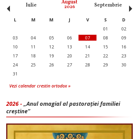
‹
›
August
Iulie
Septembrie
O
2026
L
M
M
J
V
S
D
01
02
03
04
05
06
07
08
09
10
11
12
13
14
15
16
17
18
19
20
21
22
23
24
25
26
27
28
29
30
31
Vezi calendar crestin ortodox »
2026 -
„Anul omagial al pastorației familiei
creștine”