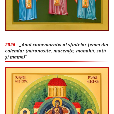
2026 -
„Anul comemorativ al sfintelor femei din
calendar (mironosițe, mu­cenițe, monahii, soții
și mame)”