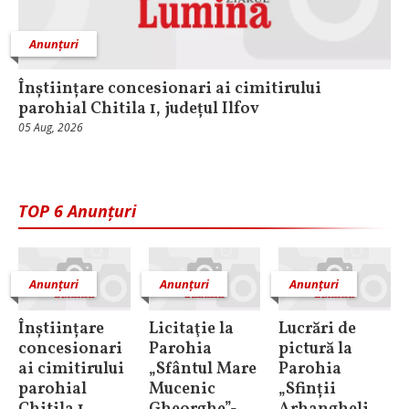
Anunțuri
Înștiințare concesionari ai cimitirului
parohial Chitila 1, județul Ilfov
05 Aug, 2026
TOP 6 Anunțuri
Anunțuri
Anunțuri
Anunțuri
Înștiințare
Licitaţie la
Lucrări de
concesionari
Parohia
pictură la
ai cimitirului
„Sfântul Mare
Parohia
parohial
Mucenic
„Sfinții