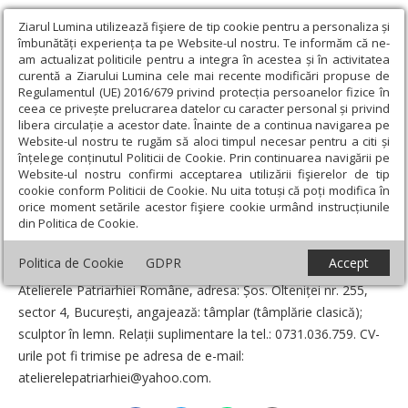
Ziarul Lumina utilizează fişiere de tip cookie pentru a personaliza și
îmbunătăți experiența ta pe Website-ul nostru. Te informăm că ne-
am actualizat politicile pentru a integra în acestea și în activitatea
curentă a Ziarului Lumina cele mai recente modificări propuse de
Regulamentul (UE) 2016/679 privind protecția persoanelor fizice în
ceea ce privește prelucrarea datelor cu caracter personal și privind
libera circulație a acestor date. Înainte de a continua navigarea pe
Website-ul nostru te rugăm să aloci timpul necesar pentru a citi și
Ziarul Lumina
›
Anunțuri
›
Angajări la Atelierele Patriarhiei
înțelege conținutul Politicii de Cookie. Prin continuarea navigării pe
Române
Website-ul nostru confirmi acceptarea utilizării fişierelor de tip
cookie conform Politicii de Cookie. Nu uita totuși că poți modifica în
Angajări la Atelierele Patriarhiei Române
orice moment setările acestor fişiere cookie urmând instrucțiunile
din Politica de Cookie.
Data:
26 August 2019
Politica de Cookie
GDPR
Accept
Atelierele Patriarhiei Române, adresa: Șos. Olteniței nr. 255,
sector 4, București, angajează: tâmplar (tâmplărie clasică);
sculptor în lemn. Relații suplimentare la tel.: 0731.036.759. CV-
urile pot fi trimise pe adresa de e-mail:
atelierelepatriarhiei@yahoo.com.