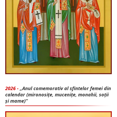
2026 -
„Anul comemorativ al sfintelor femei din
calendar (mironosițe, mu­cenițe, monahii, soții
și mame)”