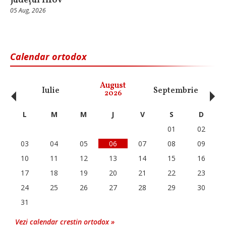
județul Ilfov
05 Aug, 2026
Calendar ortodox
‹
›
August
Iulie
Septembrie
O
2026
L
M
M
J
V
S
D
01
02
03
04
05
06
07
08
09
10
11
12
13
14
15
16
17
18
19
20
21
22
23
24
25
26
27
28
29
30
31
Vezi calendar crestin ortodox »