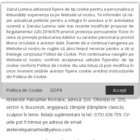
Ziarul Lumina utilizează fişiere de tip cookie pentru a personaliza și
îmbunătăți experiența ta pe Website-ul nostru. Te informăm că ne-
am actualizat politicile pentru a integra în acestea și în activitatea
curentă a Ziarului Lumina cele mai recente modificări propuse de
Regulamentul (UE) 2016/679 privind protecția persoanelor fizice în
ceea ce privește prelucrarea datelor cu caracter personal și privind
libera circulație a acestor date. Înainte de a continua navigarea pe
Website-ul nostru te rugăm să aloci timpul necesar pentru a citi și
Ziarul Lumina
›
Anunțuri
›
Angajări la Atelierele Patriarhiei
înțelege conținutul Politicii de Cookie. Prin continuarea navigării pe
Române
Website-ul nostru confirmi acceptarea utilizării fişierelor de tip
cookie conform Politicii de Cookie. Nu uita totuși că poți modifica în
Angajări la Atelierele Patriarhiei Române
orice moment setările acestor fişiere cookie urmând instrucțiunile
din Politica de Cookie.
Data:
28 August 2019
Politica de Cookie
GDPR
Accept
Atelierele Patriarhiei Române, adresa: Șos. Olteniței nr. 255,
sector 4, București, angajează: tâmplar (tâmplărie clasică);
sculptor în lemn. Relații suplimentare la tel.: 0731.036.­759. CV-
urile pot fi trimise pe adresa de email:
atelierelepatriarhiei@yahoo.com.