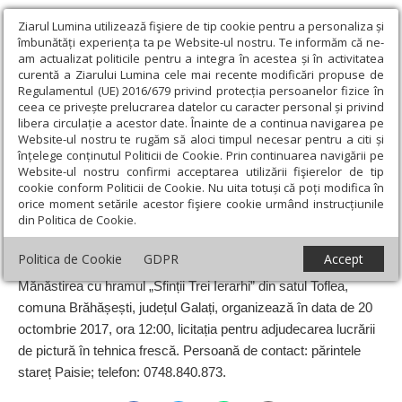
Ziarul Lumina utilizează fişiere de tip cookie pentru a personaliza și
îmbunătăți experiența ta pe Website-ul nostru. Te informăm că ne-
am actualizat politicile pentru a integra în acestea și în activitatea
curentă a Ziarului Lumina cele mai recente modificări propuse de
Regulamentul (UE) 2016/679 privind protecția persoanelor fizice în
ceea ce privește prelucrarea datelor cu caracter personal și privind
libera circulație a acestor date. Înainte de a continua navigarea pe
Website-ul nostru te rugăm să aloci timpul necesar pentru a citi și
Ziarul Lumina
›
Anunțuri
›
Licitație de pictură la Mănăstirea
înțelege conținutul Politicii de Cookie. Prin continuarea navigării pe
Toflea
Website-ul nostru confirmi acceptarea utilizării fişierelor de tip
cookie conform Politicii de Cookie. Nu uita totuși că poți modifica în
Licitație de pictură la Mănăstirea Toflea
orice moment setările acestor fişiere cookie urmând instrucțiunile
din Politica de Cookie.
Data:
06 Octombrie 2017
Politica de Cookie
GDPR
Accept
Mănăstirea cu hramul „Sfinții Trei Ierarhi” din satul Toflea,
comuna Brăhășești, județul Galați, organizează în data de 20
octombrie 2017, ora 12:00, licitația pentru adjudecarea lucrării
de pictură în tehnica frescă. Persoană de contact: părintele
stareț Paisie; telefon: 0748.840.873.