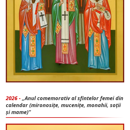
2026 -
„Anul comemorativ al sfintelor femei din
calendar (mironosițe, mu­cenițe, monahii, soții
și mame)”