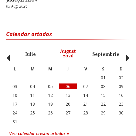
județul Ilfov
05 Aug, 2026
Calendar ortodox
‹
›
August
Iulie
Septembrie
O
2026
L
M
M
J
V
S
D
01
02
03
04
05
06
07
08
09
10
11
12
13
14
15
16
17
18
19
20
21
22
23
24
25
26
27
28
29
30
31
Vezi calendar crestin ortodox »