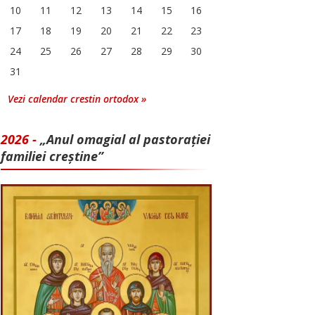
10
11
12
13
14
15
16
17
18
19
20
21
22
23
24
25
26
27
28
29
30
31
Vezi calendar crestin ortodox »
2026 -
„Anul omagial al pastorației
familiei creștine”