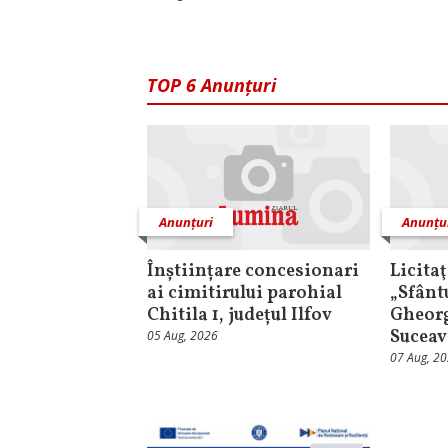
TOP 6 Anunțuri
Anunțuri
Anunțu
Înștiințare concesionari
Licita
ai cimitirului parohial
„Sfânt
Chitila 1, județul Ilfov
Gheorg
Suceav
05 Aug, 2026
07 Aug, 2