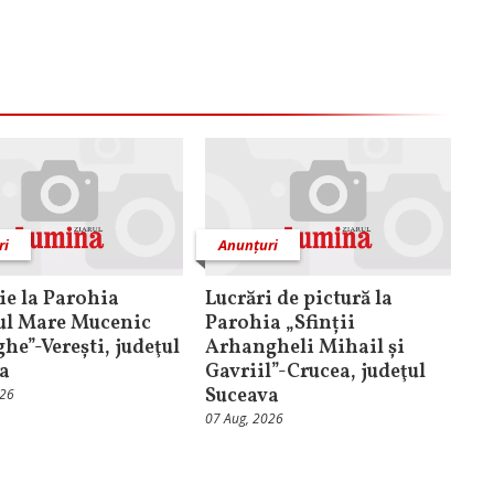
ri
Anunțuri
ţie la Parohia
Lucrări de pictură la
ul Mare Mucenic
Parohia „Sfinții
he”-Verești, judeţul
Arhangheli Mihail și
a
Gavriil”-Crucea, judeţul
Suceava
026
07 Aug, 2026