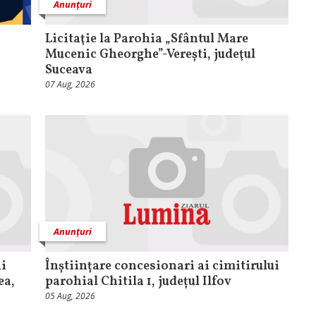
Anunțuri
Licitaţie la Parohia „Sfântul Mare
Mucenic Gheorghe”-Verești, judeţul
Suceava
07 Aug, 2026
Anunțuri
ii
Înștiințare concesionari ai cimitirului
ea,
parohial Chitila 1, județul Ilfov
05 Aug, 2026