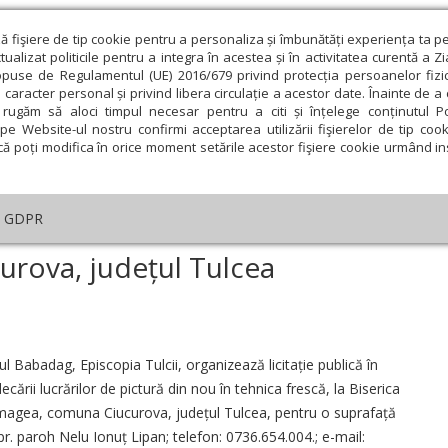
ză fişiere de tip cookie pentru a personaliza și îmbunătăți experiența ta p
alizat politicile pentru a integra în acestea și în activitatea curentă a Z
opuse de Regulamentul (UE) 2016/679 privind protecția persoanelor fizi
 caracter personal și privind libera circulație a acestor date. Înainte de 
eologie și spiritualitate
Educaţie și Cultură
Societate
rugăm să aloci timpul necesar pentru a citi și înțelege conținutul Pol
pe Website-ul nostru confirmi acceptarea utilizării fişierelor de tip cook
că poți modifica în orice moment setările acestor fişiere cookie urmând ins
GDPR
Ciucurova, județul Tulcea
curova, județul Tulcea
ie
Februarie
Martie
Aprilie
Mai
Iunie
 Babadag, Episcopia Tulcii, organizează licitație publică în
ării lucrărilor de pictură din nou în tehnica frescă, la Biserica
Atmagea, comuna Ciucurova, județul Tulcea, pentru o suprafață
. paroh Nelu Ionuț Lipan; telefon: 0736.654.004.; e-mail: