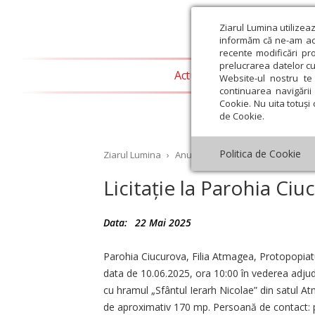
Ziarul Lumina utilizea
informăm că ne-am actu
recente modificări pr
prelucrarea datelor cu
Actualitate religioasă
T
Website-ul nostru te 
continuarea navigării 
Cookie. Nu uita totuși 
de Cookie.
Politica de Cookie
Ziarul Lumina
›
Anunțuri
›
Licitație la Parohia 
Licitație la Parohia Ciu
Data:
22 Mai 2025
st
Septembrie
Octombrie
Noiembrie
Decembrie
Ianuar
Parohia Ciucurova, Filia Atmagea, Protopopiatul
data de 10.06.2025, ora 10:00 în vederea adjudec
cu hramul „Sfântul Ierarh Nicolae” din satul 
de aproximativ 170 mp. Persoană de contact: pr