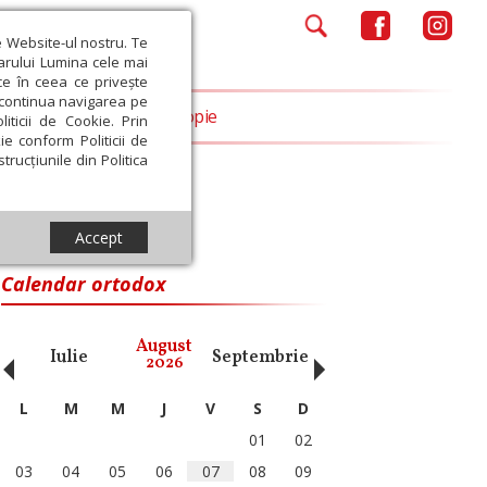
e Website-ul nostru. Te
iarului Lumina cele mai
ce în ceea ce privește
a continua navigarea pe
Opinii
Filantropie
iticii de Cookie. Prin
ie conform Politicii de
trucțiunile din Politica
Accept
Calendar ortodox
‹
›
August
Iulie
Septembrie
Octombrie
Noiembri
2026
L
M
M
J
V
S
D
01
02
03
04
05
06
07
08
09