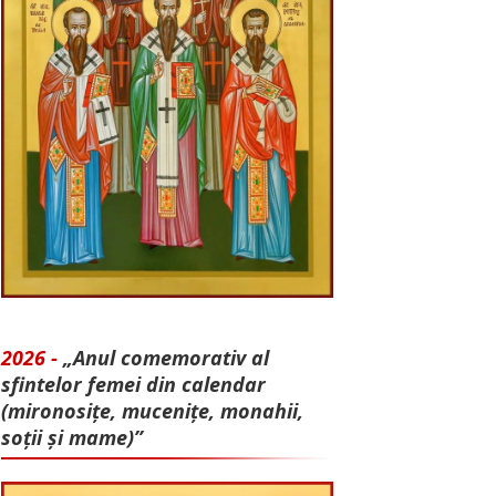
2026 -
„Anul comemorativ al
sfintelor femei din calendar
(mironosițe, mu­cenițe, monahii,
soții și mame)”