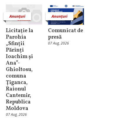
Anunțuri
Anunțuri
Licitaţie la
Comunicat de
Parohia
presă
„Sfinții
07 Aug, 2026
Părinți
Ioachim și
Ana”-
Ghioltosu,
comuna
Țiganca,
Raionul
Cantemir,
Republica
Moldova
07 Aug, 2026