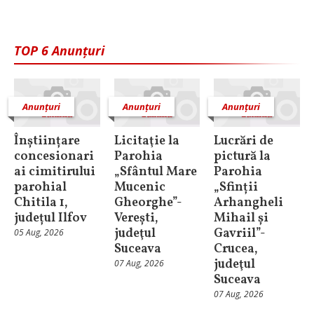
TOP 6 Anunțuri
Anunțuri
Anunțuri
Anunțuri
Înștiințare
Licitaţie la
Lucrări de
concesionari
Parohia
pictură la
ai cimitirului
„Sfântul Mare
Parohia
parohial
Mucenic
„Sfinții
Chitila 1,
Gheorghe”-
Arhangheli
județul Ilfov
Verești,
Mihail și
judeţul
Gavriil”-
05 Aug, 2026
Suceava
Crucea,
judeţul
07 Aug, 2026
Suceava
07 Aug, 2026