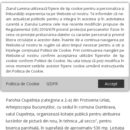
Ziarul Lumina utilizează fişiere de tip cookie pentru a personaliza și
îmbunătăți experiența ta pe Website-ul nostru. Te informăm că ne-
am actualizat politicile pentru a integra în acestea și în activitatea
curentă a Ziarului Lumina cele mai recente modificări propuse de
Regulamentul (UE) 2016/679 privind protecția persoanelor fizice în
ceea ce privește prelucrarea datelor cu caracter personal și privind
libera circulație a acestor date. Înainte de a continua navigarea pe
Website-ul nostru te rugăm să aloci timpul necesar pentru a citi și
Ziarul Lumina
›
Anunțuri
›
Licitație la Parohia Ciupelnița, județul
înțelege conținutul Politicii de Cookie. Prin continuarea navigării pe
Prahova
Website-ul nostru confirmi acceptarea utilizării fişierelor de tip
cookie conform Politicii de Cookie. Nu uita totuși că poți modifica în
Licitație la Parohia Ciupelnița, județul
orice moment setările acestor fişiere cookie urmând instrucțiunile
din Politica de Cookie.
Prahova
Politica de Cookie
GDPR
Accept
Data:
09 Mai 2025
Parohia Ciupelnița (categoria a 2-a) din Protoieria Urlați,
Arhiepiscopia Bucureștilor, cu sediul în comuna Dumbrava,
satul Ciupel­nița, organizează licitație publică pentru atribuirea
lucrărilor de pictură din nou, în tehnica „al secco”, pentru
biserica parohială, în suprafață de aproximativ 530 mp. Licitația