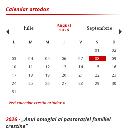
Calendar ortodox
‹
›
August
Iulie
Septembrie
O
2026
L
M
M
J
V
S
D
01
02
03
04
05
06
07
08
09
10
11
12
13
14
15
16
17
18
19
20
21
22
23
24
25
26
27
28
29
30
31
Vezi calendar crestin ortodox »
2026 -
„Anul omagial al pastorației familiei
creștine”