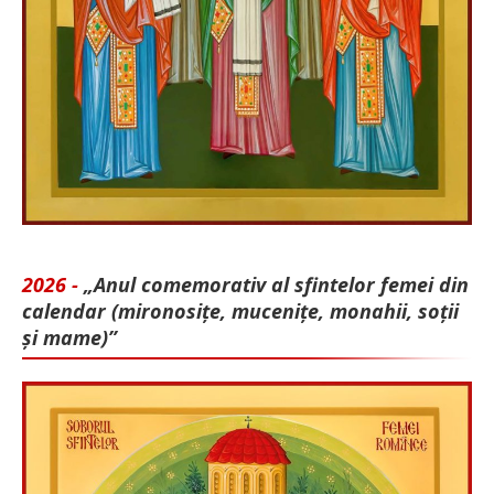
2026 -
„Anul comemorativ al sfintelor femei din
calendar (mironosițe, mu­cenițe, monahii, soții
și mame)”