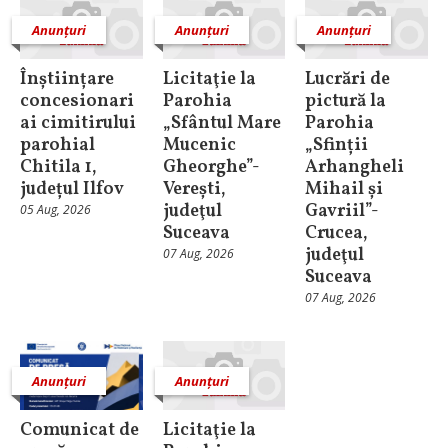
Anunțuri
Anunțuri
Anunțuri
Înștiințare
Licitaţie la
Lucrări de
concesionari
Parohia
pictură la
ai cimitirului
„Sfântul Mare
Parohia
parohial
Mucenic
„Sfinții
Chitila 1,
Gheorghe”-
Arhangheli
județul Ilfov
Verești,
Mihail și
judeţul
Gavriil”-
05 Aug, 2026
Suceava
Crucea,
judeţul
07 Aug, 2026
Suceava
07 Aug, 2026
Anunțuri
Anunțuri
Comunicat de
Licitaţie la