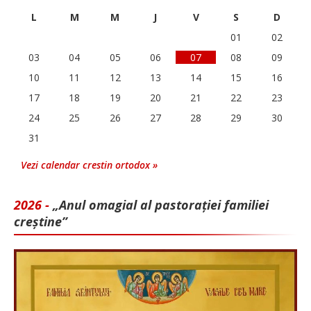
L
M
M
J
V
S
D
01
02
03
04
05
06
07
08
09
10
11
12
13
14
15
16
17
18
19
20
21
22
23
24
25
26
27
28
29
30
31
Vezi calendar crestin ortodox »
2026 -
„Anul omagial al pastorației familiei
creștine”