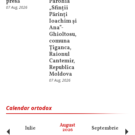
presă
Parohia
„Sfinții
07 Aug, 2026
Părinți
Ioachim și
Ana”-
Ghioltosu,
comuna
Țiganca,
Raionul
Cantemir,
Republica
Moldova
07 Aug, 2026
Calendar ortodox
‹
›
August
Iulie
Septembrie
O
2026