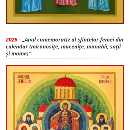
2026 -
„Anul comemorativ al sfintelor femei din
calendar (mironosițe, mu­cenițe, monahii, soții
și mame)”