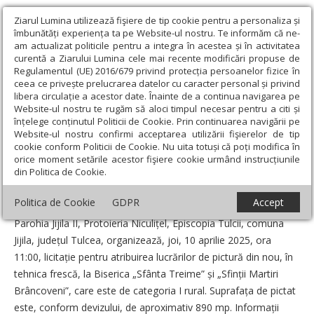
Ziarul Lumina utilizează fişiere de tip cookie pentru a personaliza și
îmbunătăți experiența ta pe Website-ul nostru. Te informăm că ne-
am actualizat politicile pentru a integra în acestea și în activitatea
curentă a Ziarului Lumina cele mai recente modificări propuse de
Regulamentul (UE) 2016/679 privind protecția persoanelor fizice în
ceea ce privește prelucrarea datelor cu caracter personal și privind
libera circulație a acestor date. Înainte de a continua navigarea pe
Website-ul nostru te rugăm să aloci timpul necesar pentru a citi și
Ziarul Lumina
›
Anunțuri
›
Licitație la Parohia Jijila II, județul
înțelege conținutul Politicii de Cookie. Prin continuarea navigării pe
Tulcea
Website-ul nostru confirmi acceptarea utilizării fişierelor de tip
cookie conform Politicii de Cookie. Nu uita totuși că poți modifica în
Licitație la Parohia Jijila II, județul Tulcea
orice moment setările acestor fişiere cookie urmând instrucțiunile
din Politica de Cookie.
Data:
25 Martie 2025
Politica de Cookie
GDPR
Accept
Parohia Jijila II, Protoieria Niculițel, Episcopia Tulcii, comuna
Jijila, județul Tulcea, organizează, joi, 10 aprilie 2025, ora
11:00, licitație pentru atribuirea lucrărilor de pictură din nou, în
tehnica frescă, la Biserica „Sfânta Treime” și „Sfinții Martiri
Brâncoveni”, care este de categoria I rural. Suprafața de pictat
este, conform devizului, de aproximativ 890 mp. Informații