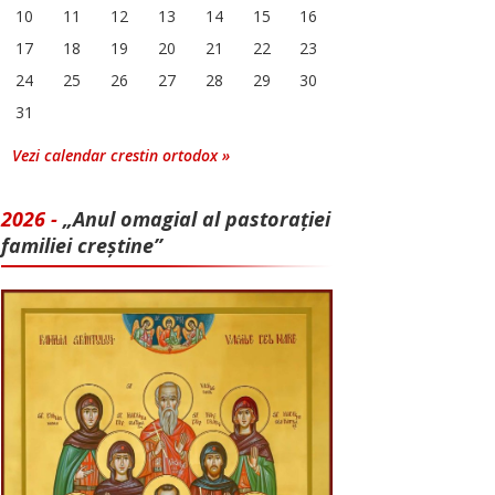
10
11
12
13
14
15
16
17
18
19
20
21
22
23
24
25
26
27
28
29
30
31
Vezi calendar crestin ortodox »
2026 -
„Anul omagial al pastorației
familiei creștine”