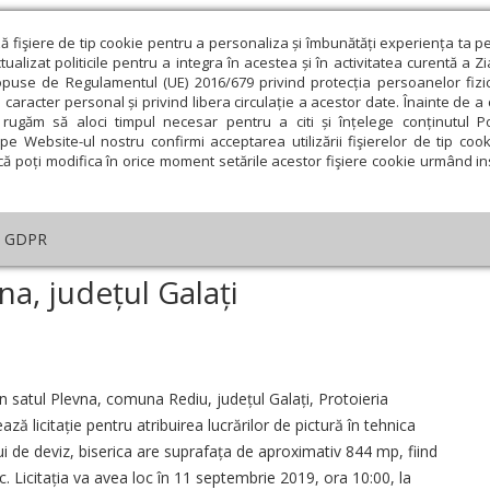
ză fişiere de tip cookie pentru a personaliza și îmbunătăți experiența ta p
alizat politicile pentru a integra în acestea și în activitatea curentă a Z
opuse de Regulamentul (UE) 2016/679 privind protecția persoanelor fizi
 caracter personal și privind libera circulație a acestor date. Înainte de 
eologie și spiritualitate
Educaţie și Cultură
Societate
rugăm să aloci timpul necesar pentru a citi și înțelege conținutul Pol
pe Website-ul nostru confirmi acceptarea utilizării fişierelor de tip cook
că poți modifica în orice moment setările acestor fişiere cookie urmând ins
GDPR
levna, județul Galați
vna, județul Galați
ie
Februarie
Martie
Aprilie
Mai
Iunie
in satul Plevna, comuna Rediu, județul Galați, Protoieria
ză licitație pentru atribuirea lucrărilor de pictură în tehnica
ui de deviz, biserica are suprafața de aproximativ 844 mp, fiind
. Licitația va avea loc în 11 septembrie 2019, ora 10:00, la