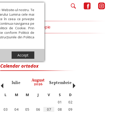
e Website-ul nostru. Te
iarului Lumina cele mai
ce în ceea ce privește
a continua navigarea pe
Opinii
Filantropie
iticii de Cookie. Prin
ie conform Politicii de
trucțiunile din Politica
Accept
Calendar ortodox
‹
›
August
Iulie
Septembrie
Octombrie
Noiembri
2026
L
M
M
J
V
S
D
01
02
03
04
05
06
07
08
09