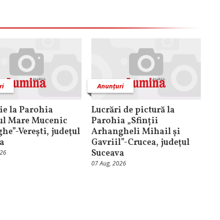
ri
Anunțuri
ţie la Parohia
Lucrări de pictură la
ul Mare Mucenic
Parohia „Sfinții
he”-Verești, judeţul
Arhangheli Mihail și
a
Gavriil”-Crucea, judeţul
Suceava
026
07 Aug, 2026