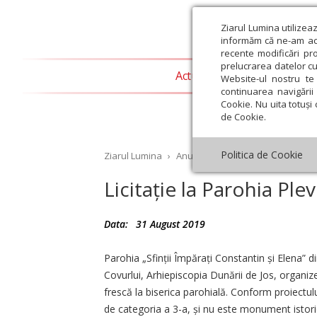
Ziarul Lumina utilizea
informăm că ne-am actu
recente modificări pr
prelucrarea datelor cu
Actualitate religioasă
T
Website-ul nostru te 
continuarea navigării 
Cookie. Nu uita totuși 
de Cookie.
Politica de Cookie
Ziarul Lumina
›
Anunțuri
›
Licitație la Parohia P
Licitație la Parohia Ple
Data:
31 August 2019
st
Septembrie
Octombrie
Noiembrie
Decembrie
Ianuar
Parohia „Sfinții Împărați Constantin și Elena” d
Covurlui, Arhiepiscopia Dunării de Jos, organizea
frescă la biserica parohială. Conform proiectul
de categoria a 3-a, și nu este monument istoric