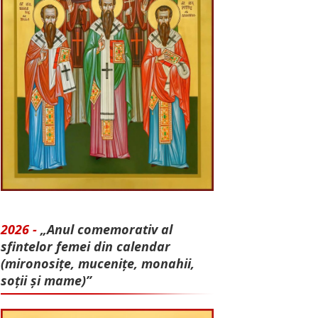
2026 -
„Anul comemorativ al
sfintelor femei din calendar
(mironosițe, mu­cenițe, monahii,
soții și mame)”