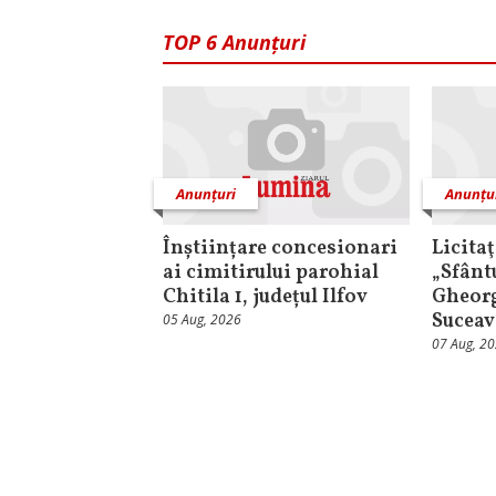
TOP 6 Anunțuri
Anunțuri
Anunțu
Înștiințare concesionari
Licita
ai cimitirului parohial
„Sfânt
Chitila 1, județul Ilfov
Gheorg
Suceav
05 Aug, 2026
07 Aug, 2