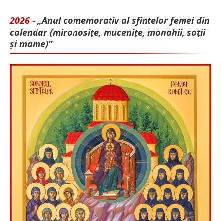
2026 -
„Anul comemorativ al sfintelor femei din
calendar (mironosițe, mu­cenițe, monahii, soții
și mame)”