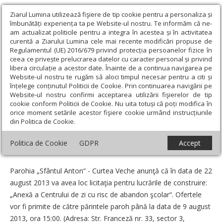
Ziarul Lumina utilizează fişiere de tip cookie pentru a personaliza și
îmbunătăți experiența ta pe Website-ul nostru. Te informăm că ne-
am actualizat politicile pentru a integra în acestea și în activitatea
curentă a Ziarului Lumina cele mai recente modificări propuse de
Regulamentul (UE) 2016/679 privind protecția persoanelor fizice în
ceea ce privește prelucrarea datelor cu caracter personal și privind
libera circulație a acestor date. Înainte de a continua navigarea pe
Website-ul nostru te rugăm să aloci timpul necesar pentru a citi și
Ziarul Lumina
›
Anunțuri
›
Licitaţie la Parohia „Sfântul Anton“ -
înțelege conținutul Politicii de Cookie. Prin continuarea navigării pe
Curtea Veche
Website-ul nostru confirmi acceptarea utilizării fişierelor de tip
cookie conform Politicii de Cookie. Nu uita totuși că poți modifica în
Licitaţie la Parohia „Sfântul Anton“ - Curtea
orice moment setările acestor fişiere cookie urmând instrucțiunile
din Politica de Cookie.
Veche
Politica de Cookie
GDPR
Accept
Data:
01 August 2013
Parohia „Sfântul Anton“ - Curtea Veche anunţă că în data de 22
august 2013 va avea loc licitaţia pentru lucrările de construire:
„Anexă a Centrului de zi cu risc de abandon şcolar“. Ofertele
vor fi primite de către părintele paroh până la data de 9 august
2013, ora 15:00. (Adresa: Str. Franceză nr. 33, sector 3,