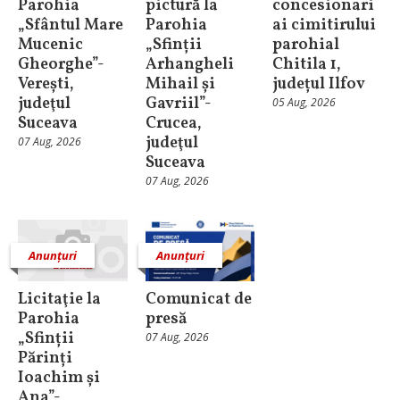
Parohia
pictură la
concesionari
„Sfântul Mare
Parohia
ai cimitirului
Mucenic
„Sfinții
parohial
Gheorghe”-
Arhangheli
Chitila 1,
Verești,
Mihail și
județul Ilfov
judeţul
Gavriil”-
05 Aug, 2026
Suceava
Crucea,
judeţul
07 Aug, 2026
Suceava
07 Aug, 2026
Anunțuri
Anunțuri
Licitaţie la
Comunicat de
Parohia
presă
„Sfinții
07 Aug, 2026
Părinți
Ioachim și
Ana”-