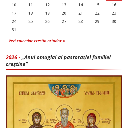
10
11
12
13
14
15
16
17
18
19
20
21
22
23
24
25
26
27
28
29
30
31
Vezi calendar crestin ortodox »
2026 -
„Anul omagial al pastorației familiei
creștine”