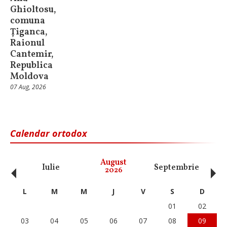
Ghioltosu,
comuna
Țiganca,
Raionul
Cantemir,
Republica
Moldova
07 Aug, 2026
Calendar ortodox
‹
›
August
Iulie
Septembrie
O
2026
L
M
M
J
V
S
D
01
02
03
04
05
06
07
08
09