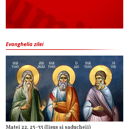
Evanghelia zilei
Matei 22, 23–33 (Iisus și saducheii)