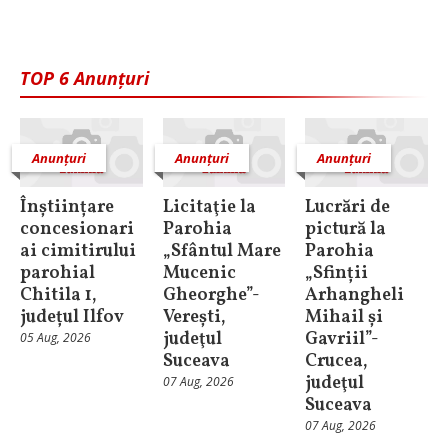
TOP 6 Anunțuri
Anunțuri
Anunțuri
Anunțuri
Înștiințare
Licitaţie la
Lucrări de
concesionari
Parohia
pictură la
ai cimitirului
„Sfântul Mare
Parohia
parohial
Mucenic
„Sfinții
Chitila 1,
Gheorghe”-
Arhangheli
județul Ilfov
Verești,
Mihail și
judeţul
Gavriil”-
05 Aug, 2026
Suceava
Crucea,
judeţul
07 Aug, 2026
Suceava
07 Aug, 2026