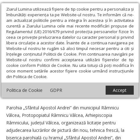
Ziarul Lumina utilizează fişiere de tip cookie pentru a personaliza și
îmbunătăți experiența ta pe Website-ul nostru. Te informăm că ne-
am actualizat politicile pentru a integra în acestea și în activitatea
curentă a Ziarului Lumina cele mai recente modificări propuse de
Regulamentul (UE) 2016/679 privind protecția persoanelor fizice în
ceea ce privește prelucrarea datelor cu caracter personal și privind
libera circulație a acestor date. Înainte de a continua navigarea pe
Website-ul nostru te rugăm să aloci timpul necesar pentru a citi și
Ziarul Lumina
›
Anunțuri
›
Licitație la Parohia „Sfântul Apostol
înțelege conținutul Politicii de Cookie. Prin continuarea navigării pe
Andrei” din Râmnicu Vâlcea
Website-ul nostru confirmi acceptarea utilizării fişierelor de tip
cookie conform Politicii de Cookie. Nu uita totuși că poți modifica în
Licitație la Parohia „Sfântul Apostol
orice moment setările acestor fişiere cookie urmând instrucțiunile
din Politica de Cookie.
Andrei” din Râmnicu Vâlcea
Politica de Cookie
GDPR
Accept
Data:
08 Iulie 2025
Parohia „Sfântul Apostol Andrei” din municipiul Râm­nicu
Vâlcea, Protopopiatul Râmnicu Vâlcea, Arhiepiscopia
Râmnicului, județul Vâlcea, organizează licitație pentru
adjudecarea lucrărilor de pictură din nou, tehnica frescă, la
biserica parohială cu hramul „Sfântul Apostol Andrei”, din