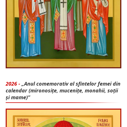
2026 -
„Anul comemorativ al sfintelor femei din
calendar (mironosițe, mu­cenițe, monahii, soții
și mame)”