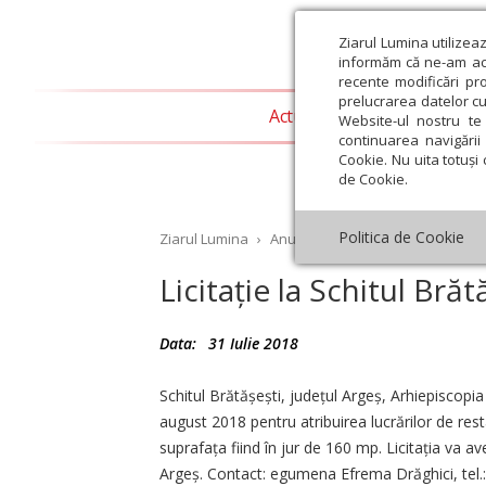
Ziarul Lumina utilizea
informăm că ne-am actu
recente modificări pr
prelucrarea datelor cu
Actualitate religioasă
T
Website-ul nostru te 
continuarea navigării 
Cookie. Nu uita totuși 
de Cookie.
Politica de Cookie
Ziarul Lumina
›
Anunțuri
›
Licitație la Schitul Br
Licitație la Schitul Bră
Data:
31 Iulie 2018
st
Septembrie
Octombrie
Noiembrie
Decembrie
Ianuar
Schitul Brătășești, județul Argeș, Arhiepiscopia
august 2018 pentru atribuirea lucrărilor de resta
suprafața fiind în jur de 160 mp. Licitația va av
Argeș. Contact: egumena Efrema Drăghici, tel