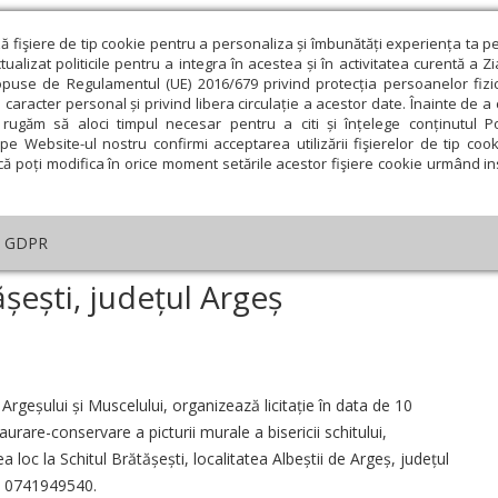
ză fişiere de tip cookie pentru a personaliza și îmbunătăți experiența ta p
alizat politicile pentru a integra în acestea și în activitatea curentă a Z
opuse de Regulamentul (UE) 2016/679 privind protecția persoanelor fizi
 caracter personal și privind libera circulație a acestor date. Înainte de 
eologie și spiritualitate
Educaţie și Cultură
Societate
rugăm să aloci timpul necesar pentru a citi și înțelege conținutul Pol
pe Website-ul nostru confirmi acceptarea utilizării fişierelor de tip cook
că poți modifica în orice moment setările acestor fişiere cookie urmând ins
GDPR
ătășești, județul Argeș
tășești, județul Argeș
ie
Februarie
Martie
Aprilie
Mai
Iunie
 Argeșului și Muscelului, organizează licitație în data de 10
urare-conservare a picturii murale a bisericii schitului,
ea loc la Schitul Brătășești, localitatea Albeștii de Argeș, județul
.: 0741949540.