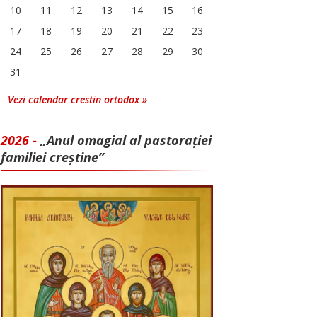
10
11
12
13
14
15
16
17
18
19
20
21
22
23
24
25
26
27
28
29
30
31
Vezi calendar crestin ortodox »
2026 -
„Anul omagial al pastorației
familiei creștine”