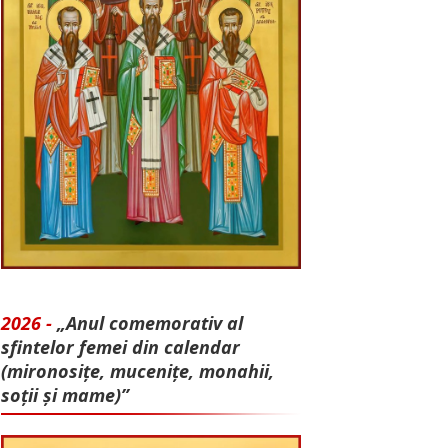
2026 -
„Anul comemorativ al
sfintelor femei din calendar
(mironosițe, mu­cenițe, monahii,
soții și mame)”