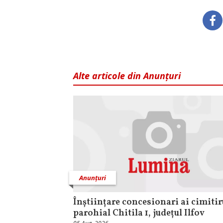
Alte articole din Anunțuri
Anunțuri
Înștiințare concesionari ai cimitir
parohial Chitila 1, județul Ilfov