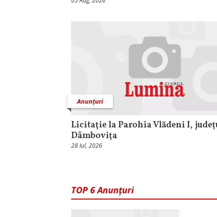
05 Aug, 2026
Anunțuri
Licitaţie la Parohia Vlădeni I, judeţ
Dâmboviţa
28 Iul, 2026
TOP 6 Anunțuri