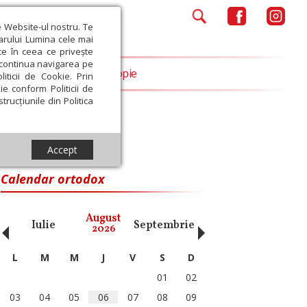
e Website-ul nostru. Te
iarului Lumina cele mai
ce în ceea ce privește
a continua navigarea pe
Opinii
Filantropie
iticii de Cookie. Prin
ie conform Politicii de
trucțiunile din Politica
Accept
Calendar ortodox
‹
›
August
Iulie
Septembrie
Octombrie
Noiembri
2026
L
M
M
J
V
S
D
01
02
03
04
05
06
07
08
09