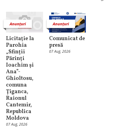
Anunțuri
Anunțuri
Licitaţie la
Comunicat de
Parohia
presă
„Sfinții
07 Aug, 2026
Părinți
Ioachim și
Ana”-
Ghioltosu,
comuna
Țiganca,
Raionul
Cantemir,
Republica
Moldova
07 Aug, 2026