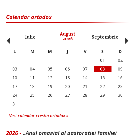
Calendar ortodox
‹
›
August
Iulie
Septembrie
O
2026
L
M
M
J
V
S
D
01
02
03
04
05
06
07
08
09
10
11
12
13
14
15
16
17
18
19
20
21
22
23
24
25
26
27
28
29
30
31
Vezi calendar crestin ortodox »
2026 -
„Anul omagial al pastorației familiei