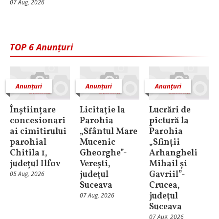
07 Aug, 2026
TOP 6 Anunțuri
Anunțuri
Anunțuri
Anunțuri
Înștiințare
Licitaţie la
Lucrări de
concesionari
Parohia
pictură la
ai cimitirului
„Sfântul Mare
Parohia
parohial
Mucenic
„Sfinții
Chitila 1,
Gheorghe”-
Arhangheli
județul Ilfov
Verești,
Mihail și
judeţul
Gavriil”-
05 Aug, 2026
Suceava
Crucea,
judeţul
07 Aug, 2026
Suceava
07 Aug, 2026