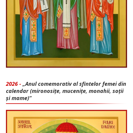
2026 -
„Anul comemorativ al sfintelor femei din
calendar (mironosițe, mu­cenițe, monahii, soții
și mame)”