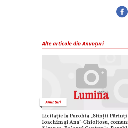
Alte articole din Anunțuri
Anunțuri
Licitaţie la Parohia „Sfinții Părinți
Ioachim și Ana”-Ghioltosu, comun