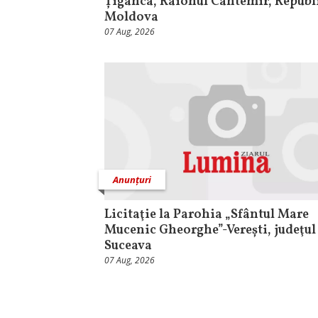
Țiganca, Raionul Cantemir, Republ
Moldova
07 Aug, 2026
Anunțuri
Licitaţie la Parohia „Sfântul Mare
Mucenic Gheorghe”-Verești, judeţul
Suceava
07 Aug, 2026