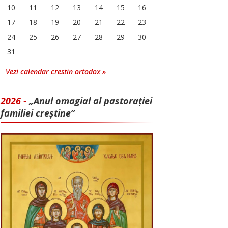
10
11
12
13
14
15
16
17
18
19
20
21
22
23
24
25
26
27
28
29
30
31
Vezi calendar crestin ortodox »
2026 -
„Anul omagial al pastorației
familiei creștine”