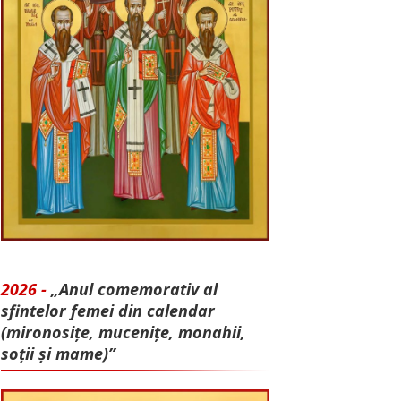
2026 -
„Anul comemorativ al
sfintelor femei din calendar
(mironosițe, mu­cenițe, monahii,
soții și mame)”