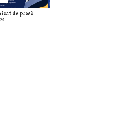
cat de presă
026