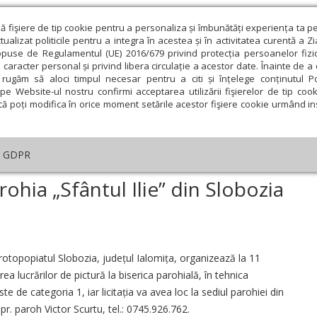
ză fişiere de tip cookie pentru a personaliza și îmbunătăți experiența ta p
alizat politicile pentru a integra în acestea și în activitatea curentă a Z
opuse de Regulamentul (UE) 2016/679 privind protecția persoanelor fizi
 caracter personal și privind libera circulație a acestor date. Înainte de 
eologie și spiritualitate
Educaţie și Cultură
Societate
rugăm să aloci timpul necesar pentru a citi și înțelege conținutul Pol
pe Website-ul nostru confirmi acceptarea utilizării fişierelor de tip cook
că poți modifica în orice moment setările acestor fişiere cookie urmând ins
GDPR
Parohia „Sfântul Ilie” din Slobozia
rohia „Sfântul Ilie” din Slobozia
ie
Februarie
Martie
Aprilie
Mai
Iunie
Protopopiatul Slobozia, județul Ialomița, organizează la 11
rea lucrărilor de pictură la biserica parohială, în tehnica
 de categoria 1, iar licitația va avea loc la sediul parohiei din
pr. paroh Victor Scurtu, tel.: 0745.926.762.