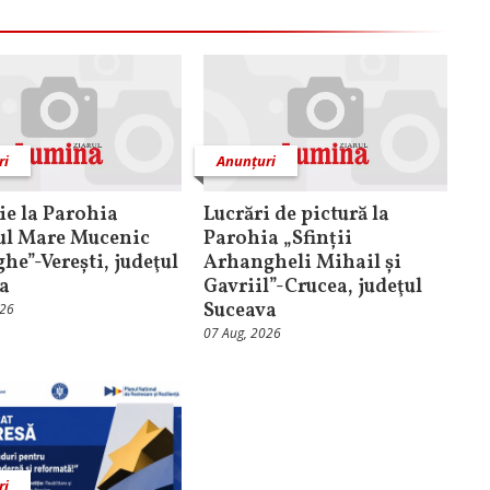
ri
Anunțuri
ţie la Parohia
Lucrări de pictură la
ul Mare Mucenic
Parohia „Sfinții
he”-Verești, judeţul
Arhangheli Mihail și
a
Gavriil”-Crucea, judeţul
Suceava
026
07 Aug, 2026
ri