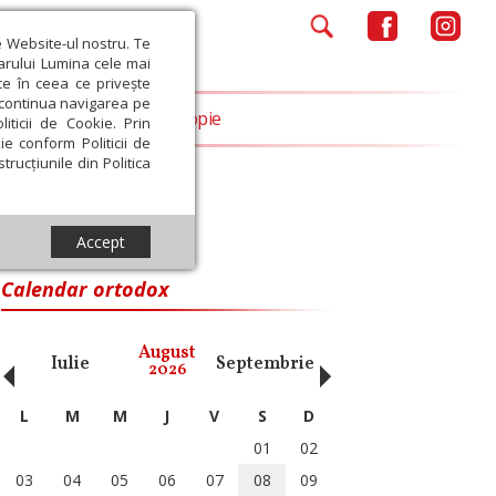
e Website-ul nostru. Te
iarului Lumina cele mai
ce în ceea ce privește
a continua navigarea pe
Opinii
Filantropie
iticii de Cookie. Prin
ie conform Politicii de
trucțiunile din Politica
Accept
Calendar ortodox
‹
›
August
Iulie
Septembrie
Octombrie
Noiembri
2026
L
M
M
J
V
S
D
01
02
03
04
05
06
07
08
09