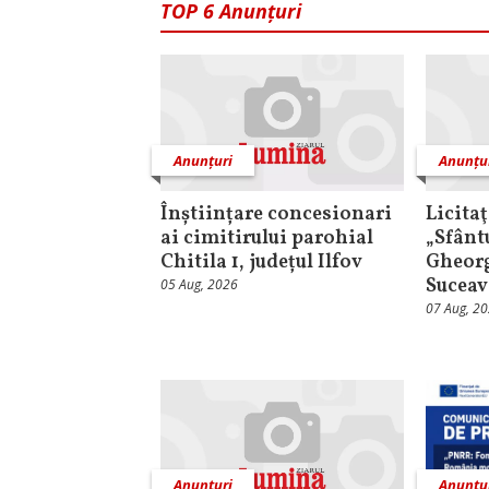
TOP 6 Anunțuri
Anunțuri
Anunțu
Înștiințare concesionari
Licita
ai cimitirului parohial
„Sfânt
Chitila 1, județul Ilfov
Gheorg
Suceav
05 Aug, 2026
07 Aug, 2
Anunțuri
Anunțu