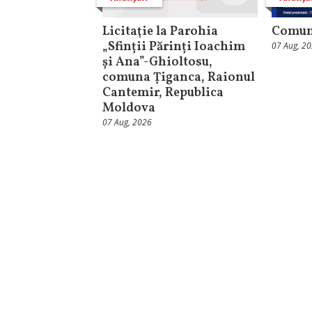
Licitaţie la Parohia
Comuni
„Sfinții Părinți Ioachim
07 Aug, 2
și Ana”-Ghioltosu,
comuna Țiganca, Raionul
Cantemir, Republica
Moldova
07 Aug, 2026