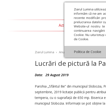
Ziarul Lumina utilizea
informăm că ne-am actu
recente modificări pr
prelucrarea datelor cu
Actualitate religioasă
T
Website-ul nostru te 
continuarea navigării 
Cookie. Nu uita totuși 
de Cookie.
Politica de Cookie
Ziarul Lumina
›
Anunțuri
›
Lucrări de pictură la 
Lucrări de pictură la Pa
Data:
29 August 2019
st
Septembrie
Octombrie
Noiembrie
Decembrie
Ianuar
Parohia „Sfântul Ilie” din municipiul Slobozia, 
septembrie, 2019 licitație publică pentru atribui
tempera, cu o suprafață de 650 mp. Biserica este
municipiul Slobozia. Informații se pot obține la 