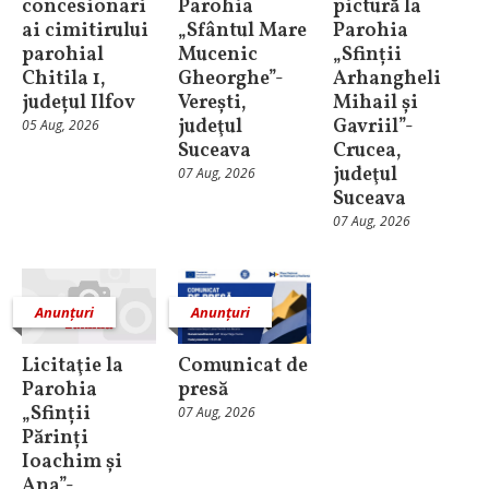
concesionari
Parohia
pictură la
ai cimitirului
„Sfântul Mare
Parohia
parohial
Mucenic
„Sfinții
Chitila 1,
Gheorghe”-
Arhangheli
județul Ilfov
Verești,
Mihail și
judeţul
Gavriil”-
05 Aug, 2026
Suceava
Crucea,
judeţul
07 Aug, 2026
Suceava
07 Aug, 2026
Anunțuri
Anunțuri
Licitaţie la
Comunicat de
Parohia
presă
„Sfinții
07 Aug, 2026
Părinți
Ioachim și
Ana”-