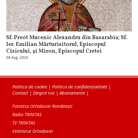
Sf. Preot Mucenic Alexandru din Basarabia; Sf.
Ier. Emilian Mărturisitorul, Episcopul
Cizicului, şi Miron, Episcopul Cretei
08 Aug, 2026
Politica de cookie
|
Politica de confidențialitate
|
Contact
|
Despre noi
|
Abonamente
|
Fototeca Ortodoxiei Românești
Radio TRINITAS
TV TRINITAS
Vestitorul Ortodoxiei