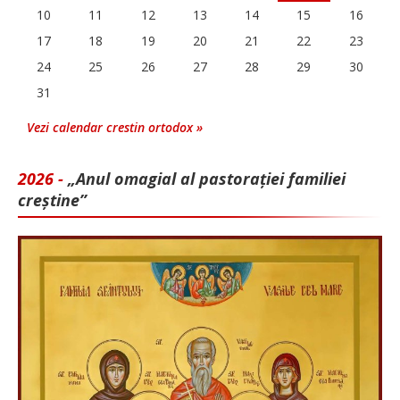
10
11
12
13
14
15
16
17
18
19
20
21
22
23
24
25
26
27
28
29
30
31
Vezi calendar crestin ortodox »
2026 -
„Anul omagial al pastorației familiei
creștine”