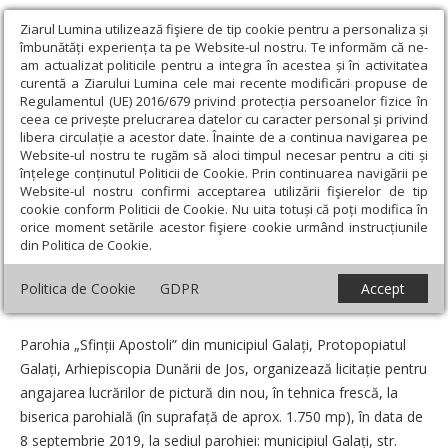
Ziarul Lumina utilizează fişiere de tip cookie pentru a personaliza și
îmbunătăți experiența ta pe Website-ul nostru. Te informăm că ne-
am actualizat politicile pentru a integra în acestea și în activitatea
curentă a Ziarului Lumina cele mai recente modificări propuse de
Regulamentul (UE) 2016/679 privind protecția persoanelor fizice în
ceea ce privește prelucrarea datelor cu caracter personal și privind
libera circulație a acestor date. Înainte de a continua navigarea pe
Website-ul nostru te rugăm să aloci timpul necesar pentru a citi și
Ziarul Lumina
›
Anunțuri
›
Lucrări de pictură la Parohia „Sfinții
înțelege conținutul Politicii de Cookie. Prin continuarea navigării pe
Apostoli” din Galați
Website-ul nostru confirmi acceptarea utilizării fişierelor de tip
cookie conform Politicii de Cookie. Nu uita totuși că poți modifica în
Lucrări de pictură la Parohia „Sfinții
orice moment setările acestor fişiere cookie urmând instrucțiunile
din Politica de Cookie.
Apostoli” din Galați
Politica de Cookie
GDPR
Accept
Data:
23 August 2019
Parohia „Sfinții Apostoli” din municipiul Galați, Protopopiatul
Galați, Arhiepiscopia Dunării de Jos, organizează licitație pentru
angajarea lucrărilor de pictură din nou, în tehnica frescă, la
biserica parohială (în suprafață de aprox. 1.750 mp), în data de
8 septembrie 2019, la sediul parohiei: municipiul Galați, str.