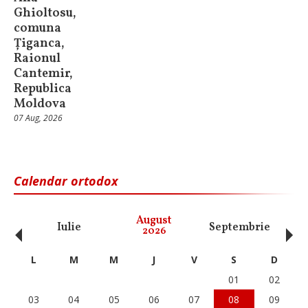
Ghioltosu,
comuna
Țiganca,
Raionul
Cantemir,
Republica
Moldova
07 Aug, 2026
Calendar ortodox
‹
›
August
Iulie
Septembrie
O
2026
L
M
M
J
V
S
D
01
02
03
04
05
06
07
08
09