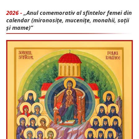
2026 -
„Anul comemorativ al sfintelor femei din
calendar (mironosițe, mu­cenițe, monahii, soții
și mame)”