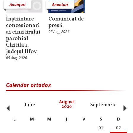
Anunțuri
Anunțuri
Înștiințare
Comunicat de
concesionari
presă
ai cimitirului
07 Aug, 2026
parohial
Chitila 1,
județul Ilfov
05 Aug, 2026
Calendar ortodox
‹
›
August
Iulie
Septembrie
O
2026
L
M
M
J
V
S
D
01
02