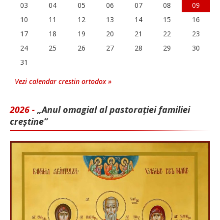
03
04
05
06
07
08
09
10
11
12
13
14
15
16
17
18
19
20
21
22
23
24
25
26
27
28
29
30
31
Vezi calendar crestin ortodox »
2026 -
„Anul omagial al pastorației familiei
creștine”