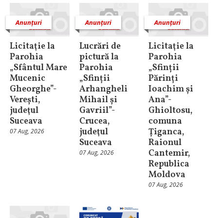
Anunțuri
Anunțuri
Anunțuri
Licitaţie la
Lucrări de
Licitaţie la
Parohia
pictură la
Parohia
„Sfântul Mare
Parohia
„Sfinții
Mucenic
„Sfinții
Părinți
Gheorghe”-
Arhangheli
Ioachim și
Verești,
Mihail și
Ana”-
judeţul
Gavriil”-
Ghioltosu,
Suceava
Crucea,
comuna
judeţul
Țiganca,
07 Aug, 2026
Suceava
Raionul
Cantemir,
07 Aug, 2026
Republica
Moldova
07 Aug, 2026