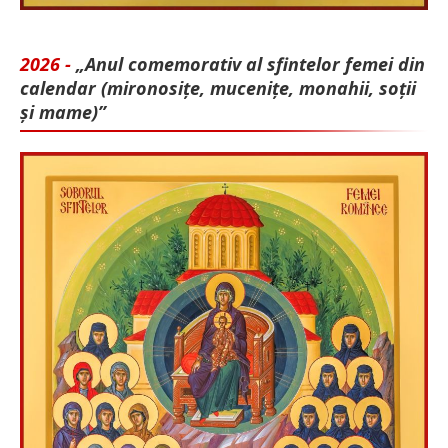
2026 -
„Anul comemorativ al sfintelor femei din
calendar (mironosițe, mu­cenițe, monahii, soții
și mame)”