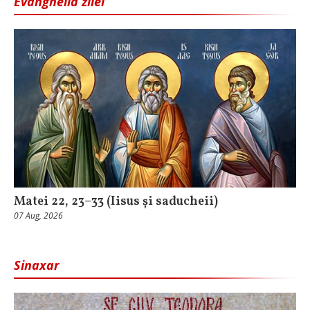
Evanghelia zilei
Matei 22, 23–33 (Iisus și saducheii)
07 Aug, 2026
Sinaxar