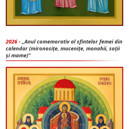
2026 -
„Anul comemorativ al sfintelor femei din
calendar (mironosițe, mu­cenițe, monahii, soții
și mame)”