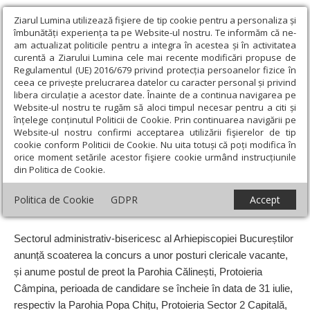
Ziarul Lumina utilizează fişiere de tip cookie pentru a personaliza și
îmbunătăți experiența ta pe Website-ul nostru. Te informăm că ne-
am actualizat politicile pentru a integra în acestea și în activitatea
curentă a Ziarului Lumina cele mai recente modificări propuse de
Regulamentul (UE) 2016/679 privind protecția persoanelor fizice în
ceea ce privește prelucrarea datelor cu caracter personal și privind
libera circulație a acestor date. Înainte de a continua navigarea pe
Website-ul nostru te rugăm să aloci timpul necesar pentru a citi și
Ziarul Lumina
›
Anunțuri
›
Posturi clericale vacante în
înțelege conținutul Politicii de Cookie. Prin continuarea navigării pe
Arhiepiscopia Bucureștilor
Website-ul nostru confirmi acceptarea utilizării fişierelor de tip
cookie conform Politicii de Cookie. Nu uita totuși că poți modifica în
Posturi clericale vacante în Arhiepiscopia
orice moment setările acestor fişiere cookie urmând instrucțiunile
din Politica de Cookie.
Bucureștilor
Politica de Cookie
GDPR
Accept
Data:
19 Iulie 2018
Sectorul administrativ-bise­ri­cesc al Arhiepiscopiei Bucureștilor
anunță scoaterea la concurs a unor posturi clericale vacante,
și anume postul de preot la Parohia Călinești, Protoieria
Câmpina, perioada de candidare se încheie în data de 31 iulie,
respectiv la Parohia Popa Chițu, Protoieria Sector 2 Capitală,