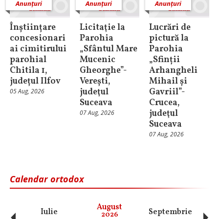
Anunțuri
Anunțuri
Anunțuri
Înștiințare
Licitaţie la
Lucrări de
concesionari
Parohia
pictură la
ai cimitirului
„Sfântul Mare
Parohia
parohial
Mucenic
„Sfinții
Chitila 1,
Gheorghe”-
Arhangheli
județul Ilfov
Verești,
Mihail și
judeţul
Gavriil”-
05 Aug, 2026
Suceava
Crucea,
judeţul
07 Aug, 2026
Suceava
07 Aug, 2026
Calendar ortodox
August
Iulie
Septembrie
O
2026