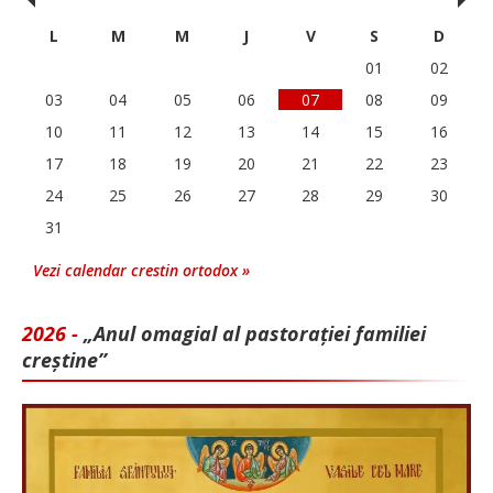
‹
›
L
M
M
J
V
S
D
01
02
03
04
05
06
07
08
09
10
11
12
13
14
15
16
17
18
19
20
21
22
23
24
25
26
27
28
29
30
31
Vezi calendar crestin ortodox »
2026 -
„Anul omagial al pastorației familiei
creștine”