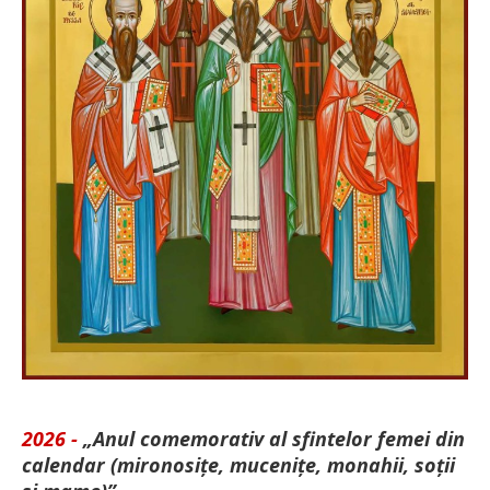
2026 -
„Anul comemorativ al sfintelor femei din
calendar (mironosițe, mu­cenițe, monahii, soții