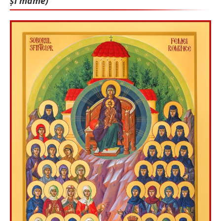
și mame)”