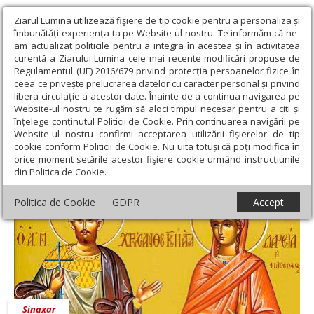
Ziarul Lumina utilizează fişiere de tip cookie pentru a personaliza și
îmbunătăți experiența ta pe Website-ul nostru. Te informăm că ne-
am actualizat politicile pentru a integra în acestea și în activitatea
curentă a Ziarului Lumina cele mai recente modificări propuse de
Regulamentul (UE) 2016/679 privind protecția persoanelor fizice în
ceea ce privește prelucrarea datelor cu caracter personal și privind
libera circulație a acestor date. Înainte de a continua navigarea pe
Website-ul nostru te rugăm să aloci timpul necesar pentru a citi și
Ziarul Lumina
›
19 martie 2019 - Articole asociate
înțelege conținutul Politicii de Cookie. Prin continuarea navigării pe
19 martie 2019 - Articole asociate
Website-ul nostru confirmi acceptarea utilizării fişierelor de tip
cookie conform Politicii de Cookie. Nu uita totuși că poți modifica în
orice moment setările acestor fişiere cookie urmând instrucțiunile
din Politica de Cookie.
Politica de Cookie
GDPR
Accept
Sinaxar