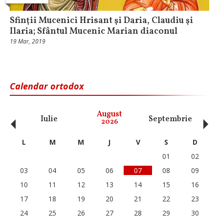
Sfinţii Mucenici Hrisant şi Daria, Claudiu şi
Ilaria; Sfântul Mucenic Marian diaconul
19 Mar, 2019
Calendar ortodox
‹
›
August
Iulie
Septembrie
O
2026
L
M
M
J
V
S
D
01
02
03
04
05
06
07
08
09
10
11
12
13
14
15
16
17
18
19
20
21
22
23
24
25
26
27
28
29
30